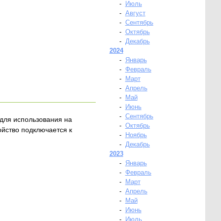
-
Июль
-
Август
-
Сентябрь
-
Октябрь
-
Декабрь
2024
-
Январь
-
Февраль
-
Март
-
Апрель
-
Май
-
Июнь
-
Сентябрь
для использования на
-
Октябрь
ойство подключается к
-
Ноябрь
-
Декабрь
2023
-
Январь
-
Февраль
-
Март
-
Апрель
-
Май
-
Июнь
-
Июль