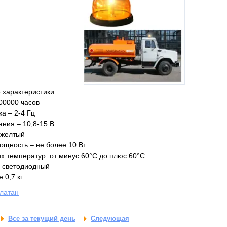
 характеристики:
00000 часов
а – 2-4 Гц
ния – 10,8-15 В
 желтый
щность – не более 10 Вт
х температур: от минус 60°С до плюс 60°С
– светодиодный
 0,7 кг.
латан
Все за текущий день
Следующая