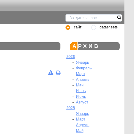
сайт
datasheets
АРХИВ
2026
-
Январь
-
Февраль
-
Март
-
Апрель
-
Май
-
Июнь
-
Июль
-
Август
2025
-
Январь
-
Март
-
Апрель
-
Май