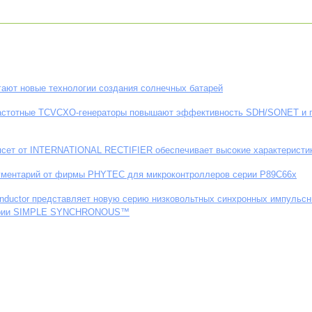
ают новые технологии создания солнечных батарей
астотные TCVCXO-генераторы повышают эффективность SDH/SONET и ги
псет от INTERNATIONAL RECTIFIER обеспечивает высокие характеристи
ументарий от фирмы PHYTEC для микроконтроллеров серии P89C66х
onductor представляет новую серию низковольтных синхронных импульс
ерии SIMPLE SYNCHRONOUS™