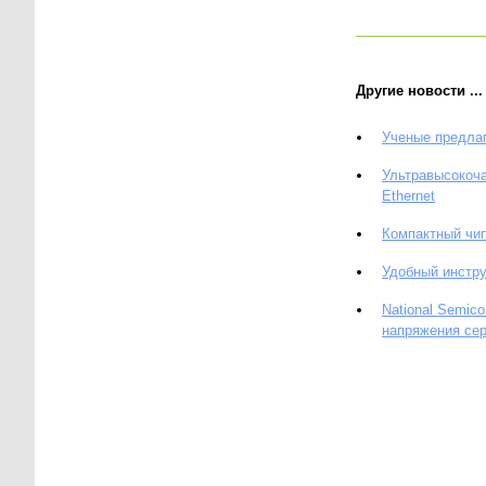
Другие новости ...
Ученые предлаг
Ультравысокоч
Ethernet
Компактный чи
Удобный инстр
National Semic
напряжения с