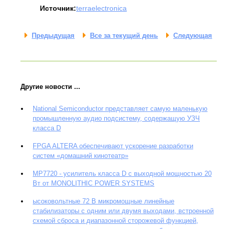
Источник:
terraelectronica
Предыдущая
Все за текущий день
Следующая
Другие новости ...
National Semiconductor представляет самую маленькую
промышленную аудио подсистему, содержащую УЗЧ
класса D
FPGA ALTERA обеспечивают ускорение разработки
систем «домашний кинотеатр»
MP7720 - усилитель класса D c выходной мощностью 20
Вт от MONOLITHIC POWER SYSTEMS
ысоковольтные 72 В микромощные линейные
стабилизаторы с одним или двумя выходами, встроенной
схемой сброса и диапазонной сторожевой функцией,