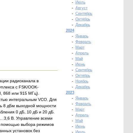
-
Июль
-
Август
-
Сентябрь
-
Октябрь
-
Декабрь
2024
-
Январь
-
Февраль
-
Март
-
Апрель
-
Май
-
Июнь
-
Сентябрь
-
Октябрь
ации радиоканала в
-
Ноябрь
уплекса с FSK/OOK-
-
Декабрь
2023
, 868 или 915 МГц).
-
Январь
стью интегральным VCO. Для
-
Февраль
ть 8 дБм выходной мощности
-
Март
ления 0 дБ, 10 дБ и 20 дБ.
-
Апрель
…3,6 В. Управление всеми
-
Май
С помощью выбора режимов
-
Июнь
нных установок без
-
Июль