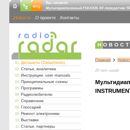
Вы читаете:
Мультидиапазонный FSK/OOK RF-передатчик TR
Новости
О проекте
Контакты
НОВОСТ
Главная
Новос
Даташиты (Datasheets)
Статьи, аналитика
20 лет назад
Инструкции, user manuals
Мультидиап
Принципиальные схемы
Программы
INSTRUMEN
Радиолюбителю
Справочник
Глоссарий
Ремонт электроники
Выставки
Статьи, партнеры