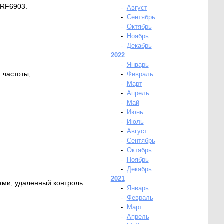
TRF6903.
-
Август
-
Сентябрь
-
Октябрь
-
Ноябрь
-
Декабрь
2022
-
Январь
 частоты;
-
Февраль
-
Март
-
Апрель
-
Май
-
Июнь
-
Июль
-
Август
-
Сентябрь
-
Октябрь
-
Ноябрь
-
Декабрь
2021
ами, удаленный контроль
-
Январь
-
Февраль
-
Март
-
Апрель