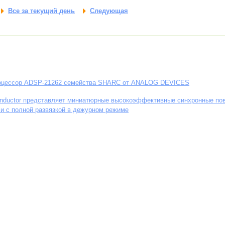
Все за текущий день
Следующая
оцессор ADSP-21262 семейства SHARC от ANALOG DEVICES
conductor представляет миниатюрные высокоэффективные синхронные 
и с полной развязкой в дежурном режиме