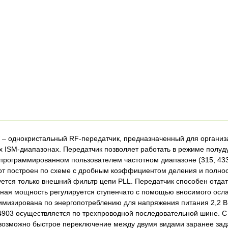
– однокристальный RF-передатчик, предназначенный для организ
 ISM-диапазонах. Передатчик позволяет работать в режиме полуд
программированном пользователем частотном диапазоне (315, 433
от построен по схеме с дробным коэффициентом деления и полно
уется только внешний фильтр цепи PLL. Передатчик способен отда
дная мощность регулируется ступенчато с помощью вносимого ослаб
мизирована по энергопотреблению для напряжения питания 2,2 В
903 осуществляется по трехпроводной последовательной шине. 
озможно быстрое переключение между двумя видами заранее зада