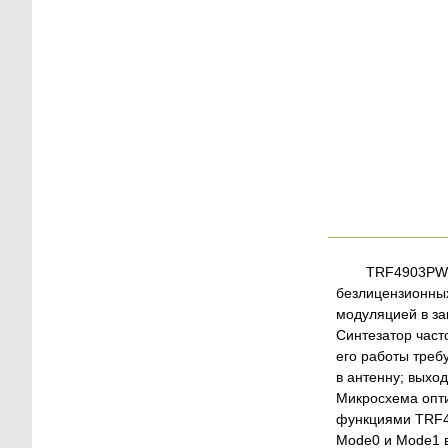
TRF4903PW 
безлицензионных
модуляцией в за
Синтезатор част
его работы треб
в антенну; выхо
Микросхема опти
функциями TRF4
Mode0 и Mode1 в