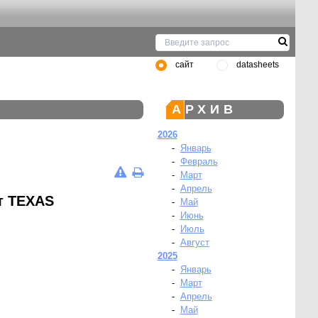
сайт
datasheets
АРХИВ
2026
-
Январь
-
Февраль
-
Март
-
Апрель
т TEXAS
-
Май
-
Июнь
-
Июль
-
Август
2025
-
Январь
-
Март
-
Апрель
-
Май