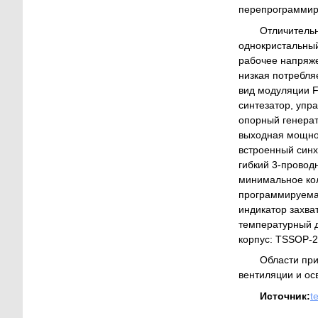
перепрограммир
Отличитель
однокристальный
рабочее напряже
низкая потребл
вид модуляции 
синтезатор, уп
опорный генерат
выходная мощно
встроенный синх
гибкий 3-провод
минимальное ко
программируемая
индикатор захват
температурный д
корпус: TSSOP-2
Области пр
вентиляции и ос
Источник:
t