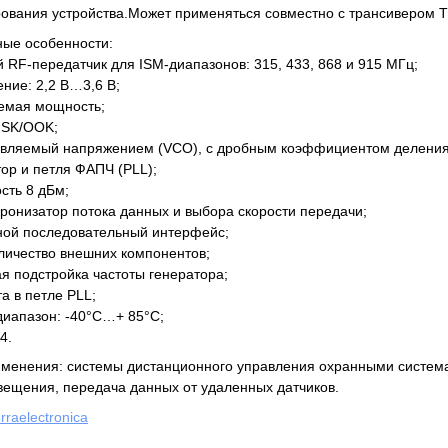
ования устройства.Может применяться совместно с трансивером 
ные особенности:
 RF-передатчик для ISM-диапазонов: 315, 433, 868 и 915 МГц;
ние: 2,2 В…3,6 В;
яемая мощность;
FSK/OOK;
равляемый напряжением (VCO), с дробным коэффициентом деления
ор и петля ФАПЧ (PLL);
сть 8 дБм;
ронизатор потока данных и выбора скорости передачи;
ной последовательный интерфейс;
личество внешних компонентов;
 подстройка частоты генератора;
а в петле PLL;
иапазон: -40°С…+ 85°С;
4.
именения: системы дистанционного управления охранными систем
вещения, передача данных от удаленных датчиков.
erraelectronica