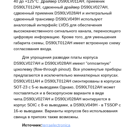
40 до +125°C. Драйвер DS90LV011AH, приемник
DS90LT012AH, сдвоенный драйвер DS90LV027AH,
сдвоенный приемник DS90LV028AH и интегральный
сдвоенный трансивер DS90LV049H используют
аналоговый интерфейс LVDS для обеспечения
высококачественного сигнального канала, переносящего
цифровую информацию. Кроме того, для уменьшения
габарита схемы, DS90LT012AH имеет встроенную схему
согласования входа.
Для упрощения разводки платы корпуса
DS90LV027AH и DS90LV028AH имеют "оппозитную"
цоколевку (flow-through pinout). Все упомянутые приборы
предлагаются в исключительно миниатюрных корпусах.
DS90LV011AH и DS90LT012AH смонтированы в корпусах
SOT-23 с 5-ю выводами.Однако, DS90LT012AH может
поставляться и в бескорпусном варианте в виде
чипа.DS90LV027AH и DS90LV028AH монтируются в
корпус SOIC с 8-ю выводами, а DS90LV049H - в TSSOP с
16-ю выводами. Варианты корпусов без использования
свинца в припоях также возможны.
Источник:
terraelectronica