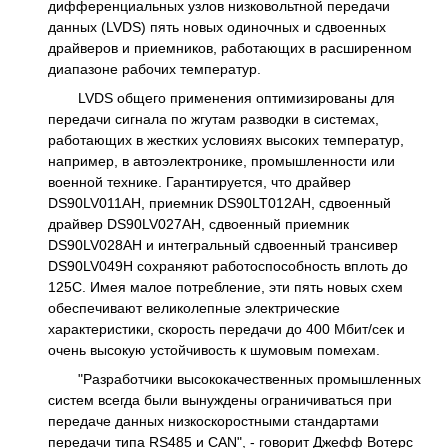
дифференциальных узлов низковольтной передачи
данных (LVDS) пять новых одиночных и сдвоенных
драйверов и приемников, работающих в расширенном
диапазоне рабочих температур.
LVDS общего применения оптимизированы для
передачи сигнала по жгутам разводки в системах,
работающих в жестких условиях высоких температур,
например, в автоэлектронике, промышленности или
военной технике. Гарантируется, что драйвер
DS90LV011AH, приемник DS90LT012AH, сдвоенный
драйвер DS90LV027AH, сдвоенный приемник
DS90LV028AH и интегральный сдвоенный трансивер
DS90LV049H сохраняют работоспособность вплоть до
125С. Имея малое потребление, эти пять новых схем
обеспечивают великолепные электрические
характеристики, скорость передачи до 400 Мбит/сек и
очень высокую устойчивость к шумовым помехам.
"Разработчики высококачественных промышленных
систем всегда были вынуждены ограничиваться при
передаче данных низкоскоростными стандартами
передачи типа RS485 и CAN", - говорит Джефф Вотерс