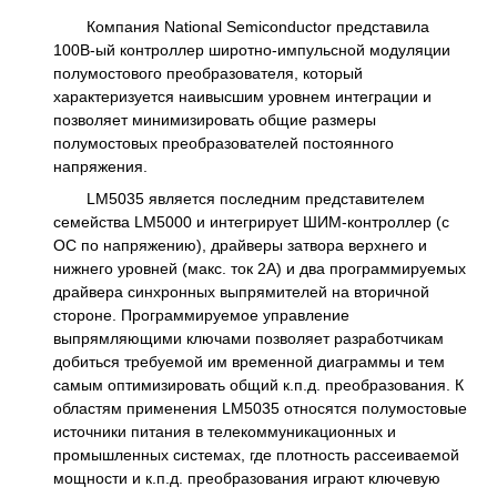
Компания National Semiconductor представила
100В-ый контроллер широтно-импульсной модуляции
полумостового преобразователя, который
характеризуется наивысшим уровнем интеграции и
позволяет минимизировать общие размеры
полумостовых преобразователей постоянного
напряжения.
LM5035 является последним представителем
семейства LM5000 и интегрирует ШИМ-контроллер (с
ОС по напряжению), драйверы затвора верхнего и
нижнего уровней (макс. ток 2А) и два программируемых
драйвера синхронных выпрямителей на вторичной
стороне. Программируемое управление
выпрямляющими ключами позволяет разработчикам
добиться требуемой им временной диаграммы и тем
самым оптимизировать общий к.п.д. преобразования. К
областям применения LM5035 относятся полумостовые
источники питания в телекоммуникационных и
промышленных системах, где плотность рассеиваемой
мощности и к.п.д. преобразования играют ключевую