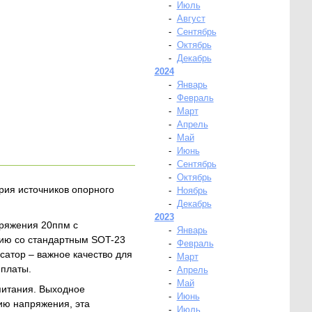
-
Июль
-
Август
-
Сентябрь
-
Октябрь
-
Декабрь
2024
-
Январь
-
Февраль
-
Март
-
Апрель
-
Май
-
Июнь
-
Сентябрь
-
Октябрь
рия источников опорного
-
Ноябрь
-
Декабрь
2023
пряжения 20ппм с
-
Январь
ию со стандартным SOT-23
-
Февраль
сатор – важное качество для
-
Март
 платы.
-
Апрель
-
Май
питания. Выходное
-
Июнь
нию напряжения, эта
-
Июль