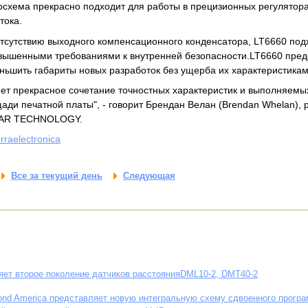
схема прекрасно подходит для работы в прецизионных регулятора
тока.
тсутствию выходного компенсационного конденсатора, LT6660 под
вышенными требованиями к внутренней безопасности.LT6660 пред
ньшить габариты новых разработок без ущерба их характеристикам
ет прекрасное сочетание точностных характеристик и выполняемы
ади печатной платы", - говорит Брендан Велан (Brendan Whelan), 
EAR TECHNOLOGY.
erraelectronica
Все за текущий день
Следующая
яет второе поколение датчиков расстоянияDML10-2, DMT40-2
nd America представляет новую интегральную схему сдвоенного прогр