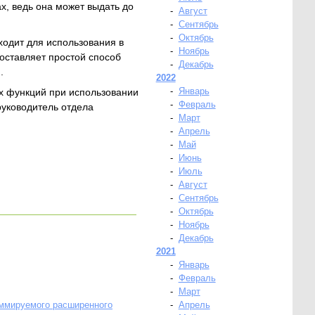
х, ведь она может выдать до
-
Август
-
Сентябрь
-
Октябрь
ходит для использования в
-
Ноябрь
оставляет простой способ
-
Декабрь
.
2022
-
Январь
х функций при использовании
-
Февраль
руководитель отдела
-
Март
-
Апрель
-
Май
-
Июнь
-
Июль
-
Август
-
Сентябрь
-
Октябрь
-
Ноябрь
-
Декабрь
2021
-
Январь
-
Февраль
-
Март
аммируемого расширенного
-
Апрель