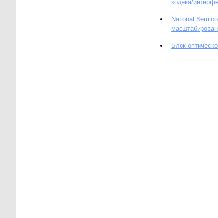
кодека/интерфе
National Semic
масштабирован
Блок оптическ