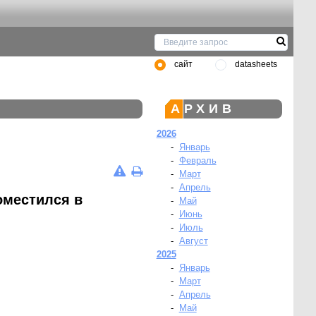
сайт
datasheets
АРХИВ
2026
-
Январь
-
Февраль
-
Март
-
Апрель
оместился в
-
Май
-
Июнь
-
Июль
-
Август
2025
-
Январь
-
Март
-
Апрель
-
Май