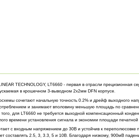
LINEAR TECHNOLOGY, LT6660 - первая в отрасли прецизионная се
ускаемая в крошечном 3-выводном 2х2мм DFN корпусе.
осхемы сочетают начальную точность 0.2% и дрейф выходного на
треблением и занимают вполовину меньшую площадь по сравнен
 того, для LT6660 не требуется выходной компенсационный конден
ого времени установления сигнала и экономии площади печатной
тает с входным напряжением до 30В и устойчив к переполюсовке 
т составлять 2.5, 3, 3.3, 5 и 10В. Благодаря низкому, 900мВ паде