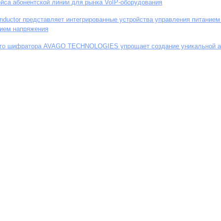
йса абонентской линии для рынка VoIP-оборудования
onductor представляет интегрированные устройства управления питание
ием напряжения
ого шифратора AVAGO TECHNOLOGIES упрощает создание уникальной а