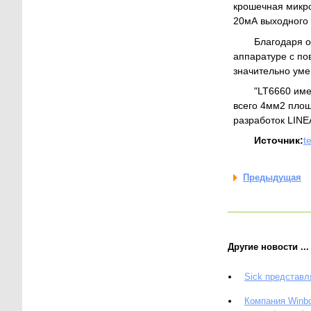
крошечная микро
20мА выходного 
Благодаря о
аппаратуре с по
значительно уме
"LT6660 име
всего 4мм2 площ
разработок LIN
Источник:
t
Предыдущая
Другие новости ...
Sick представл
Компания Winbo