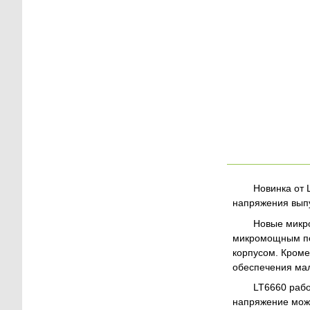
Новинка от 
напряжения вып
Новые микр
микромощным по
корпусом. Кроме
обеспечения мал
LT6660 рабо
напряжение може