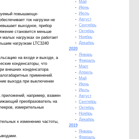
-
Май
-
Июнь
-
Июль
ируемый повышающе-
-
Август
беспечивает ток нагрузки не
-
Сентябрь
ревышает выходное, прибор
-
Октябрь
ряжение становится меньше
-
Ноябрь
 малых нагрузках он работает
-
Декабрь
ольшим нагрузкам LTC3240
2020
-
Январь
льсацию на входе и выходе, а
-
Февраль
еские конденсаторы, что
-
Март
три внешних конденсатора
-
Апрель
алогабаритных применений.
-
Май
ение выхода при выключении
-
Июнь
-
Июль
 приложений, например, взамен
-
Август
онижающий преобразователь на
-
Сентябрь
лееров, измерительных
-
Октябрь
-
Ноябрь
-
Декабрь
ительных к изменению частоты,
2019
-
Январь
выводами.
-
Февраль