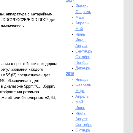
2017
-
Январь
-
Февраль
ы, аппаратура с батарейным
-
Март
в DDC1/DDC2B/EDID DDC2 для
-
Апрель
назначения с
-
Май
-
Июнь
-
Июль
-
Август
-
Сентябрь
-
Октябрь
-
Ноябрь
вания с простейшим энкодером
-
Декабрь
регулирования каждого
2016
D+VSS)/2) предназначен для
-
Январь
440 обеспечивает для
-
Февраль
 в диапазоне 5ppm/°C…35ppm/
-
Март
отображения режимов
-
Апрель
…+5,5В или биполярным ±2,7В,
-
Май
-
Июнь
-
Июль
-
Август
-
Сентябрь
-
Октябрь