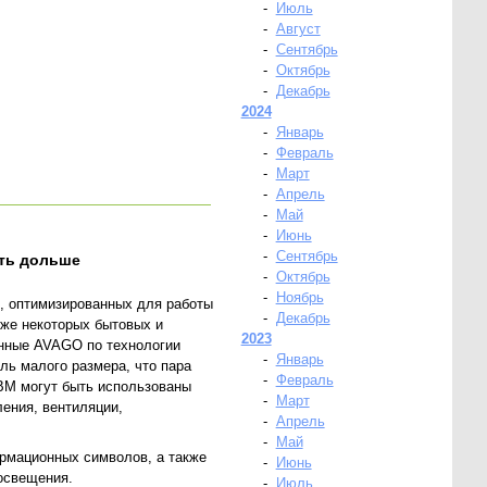
-
Июль
-
Август
-
Сентябрь
-
Октябрь
-
Декабрь
2024
-
Январь
-
Февраль
-
Март
-
Апрель
-
Май
-
Июнь
-
Сентябрь
ать дольше
-
Октябрь
-
Ноябрь
 оптимизированных для работы
-
Декабрь
кже некоторых бытовых и
2023
енные AVAGO по технологии
-
Январь
ль малого размера, что пара
-
Февраль
BM могут быть использованы
-
Март
ения, вентиляции,
-
Апрель
-
Май
ормационных символов, а также
-
Июнь
освещения.
-
Июль