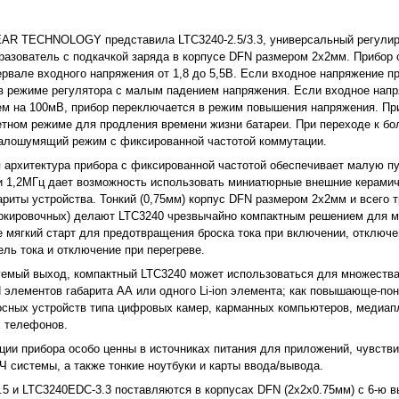
EAR TECHNOLOGY представила LTC3240-2.5/3.3, универсальный регул
азователь с подкачкой заряда в корпусе DFN размером 2x2мм. Прибор о
ервале входного напряжения от 1,8 до 5,5В. Если входное напряжение п
 в режиме регулятора с малым падением напряжения. Если входное нап
ем на 100мВ, прибор переключается в режим повышения напряжения. При
етном режиме для продления времени жизни батареи. При переходе к б
алошумящий режим с фиксированной частотой коммутации.
 архитектура прибора с фиксированной частотой обеспечивает малую пу
и 1,2МГц дает возможность использовать миниатюрные внешние керамич
ариты устройства. Тонкий (0,75мм) корпус DFN размером 2x2мм и всего 
локировочных) делают LTC3240 чрезвычайно компактным решением для м
е мягкий старт для предотвращения броска тока при включении, отключ
ель тока и отключение при перегреве.
емый выход, компактный LTC3240 может использоваться для множества
 элементов габарита АА или одного Li-ion элемента; как повышающе-п
носных устройств типа цифровых камер, карманных компьютеров, медиап
х телефонов.
ии прибора особо ценны в источниках питания для приложений, чувств
ВЧ системы, а также тонкие ноутбуки и карты ввода/вывода.
5 и LTC3240EDC-3.3 поставляются в корпусах DFN (2x2x0.75мм) с 6-ю 