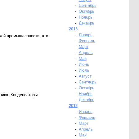
-
Сентябрь
-
Октябрь
-
Ноябрь
-
Декабрь
2013
-
Январь
ской промышленности, что
-
Февраль
-
Март
-
Апрель
-
Май
-
Июнь
-
Июль
-
Август
-
Сентябрь
-
Октябрь
-
Ноябрь
ника. Конденсаторы.
-
Декабрь
2012
-
Январь
-
Февраль
-
Март
-
Апрель
-
Май