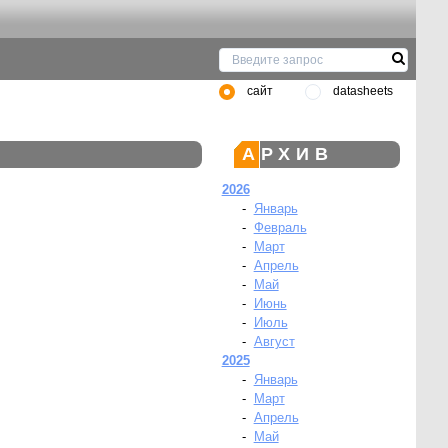
сайт
datasheets
АРХИВ
2026
-
Январь
-
Февраль
-
Март
-
Апрель
-
Май
-
Июнь
-
Июль
-
Август
2025
-
Январь
-
Март
-
Апрель
-
Май