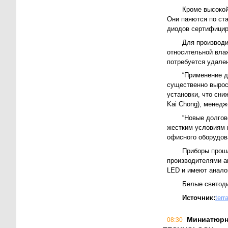
Кроме высоко
Они паяются по ста
диодов сертифицир
Для производи
относительной влаж
потребуется удале
“Применение д
существенно вырос
установки, что сни
Kai Chong), менед
“Новые долгов
жестким условиям 
офисного оборудова
Приборы прош
производителями а
LED и имеют аналог
Белые светод
Источник:
terr
Миниатюрн
08:30