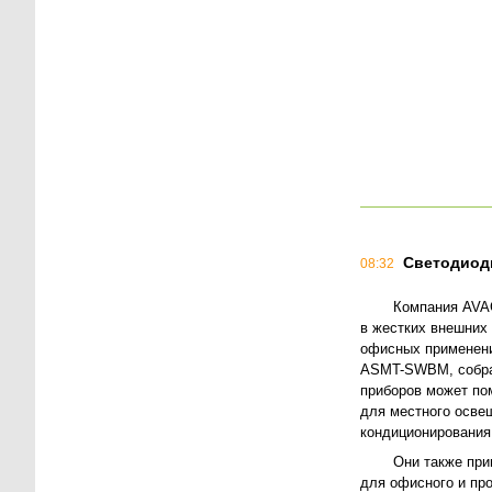
Светодиод
08:32
Компания AVA
в жестких внешних
офисных применени
ASMT-SWBM, собран
приборов может по
для местного осве
кондиционирования 
Они также при
для офисного и пр