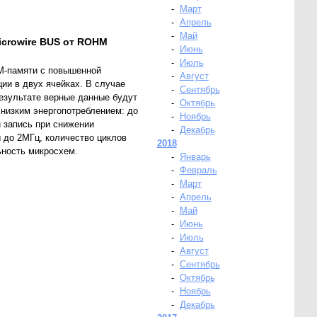
-
Март
-
Апрель
-
Май
crowire BUS от ROHM
-
Июнь
-
Июль
-памяти с повышенной
-
Август
ии в двух ячейках. В случае
-
Сентябрь
результате верные данные будут
-
Октябрь
низким энергопотреблением: до
-
Ноябрь
 запись при снижении
-
Декабрь
ы до 2МГц, количество циклов
2018
ьность микросхем.
-
Январь
-
Февраль
-
Март
-
Апрель
-
Май
-
Июнь
-
Июль
-
Август
-
Сентябрь
-
Октябрь
-
Ноябрь
-
Декабрь