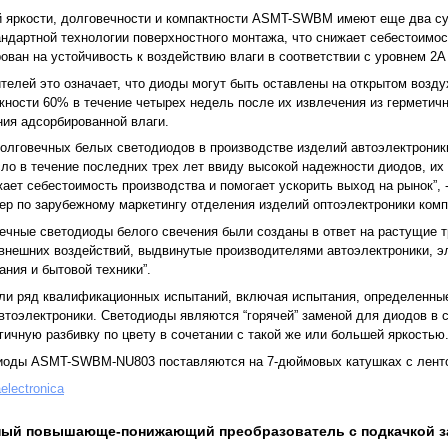
й яркости, долговечности и компактности ASMT-SWBM имеют еще два с
ндартной технологии поверхностного монтажа, что снижает себестоимос
ован на устойчивость к воздействию влаги в соответствии с уровнем 2
телей это означает, что диоды могут быть оставлены на открытом возду
ности 60% в течение четырех недель после их извлечения из герметично
ния адсорбированной влаги.
олговечных белых светодиодов в производстве изделий автоэлектроник
ло в течение последних трех лет ввиду высокой надежности диодов, их
жает себестоимость производства и помогает ускорить выход на рынок”, 
жер по зарубежному маркетингу отделения изделий оптоэлектроники 
ечные светодиоды белого свечения были созданы в ответ на растущие т
внешних воздействий, выдвинутые производителями автоэлектроники, эл
ния и бытовой техники”.
ли ряд квалификационных испытаний, включая испытания, определенны
втоэлектроники. Светодиоды являются “горячей” заменой для диодов в
ичную разбивку по цвету в сочетании с такой же или большей яркостью
иоды ASMT-SWBM-NU803 поставляются на 7-дюймовых катушках с лент
aelectronica
ый повышающе-понижающий преобразователь с подкачкой за