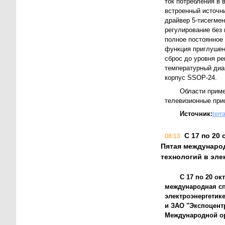
ток потребления в
встроенный источн
драйвер 5-тисегмен
регулирование без
полное постоянное
функция приглушен
сброс до уровня ре
температурный диа
корпус SSOP-24.
Области приме
телевизионные прис
Источник:
terr
С 17 по 20
08:13
Пятая междунаро
технологий в эле
С 17 по 20 о
международная сп
электроэнергетик
и ЗАО "Экспоцент
Международной ор