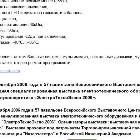
 выключенном режиме менее 0,5мкА;
ик напряжения смещения;
тного LED-индикатора громкости и баланса;
 щелчков;
 сопротивление 40кОм;
ия: -90дБ;
гулирования -12дБ при включении;
пазон: -40°C…+85°C;
нения: автомобильные системы мультимедиа, настольные динамики, му
тавки, стерео регуляторы громкости.
aelectronica
 октября 2006 года в 57 павильоне Всероссийского Выставочн
дная специализированная выставка электротехнического обо
ктроэнергетике «ЭлектроТехноЭкспо 2006».
ктября 2006 года в 57 павильоне Всероссийского Выставочного Центр
ециализированная выставка электротехнического оборудования и 
е "ЭлектроТехноЭкспо 2006". Организаторы выставки: выставочная
р". Выставка проходит под патронажем Торгово-промышленной пал
ганизации "Интерэлектро" и Российской Инженерной Академии.