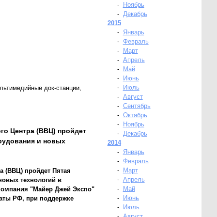
-
Ноябрь
-
Декабрь
2015
-
Январь
-
Февраль
-
Март
-
Апрель
-
Май
-
Июнь
-
Июль
льтимедийные док-станции,
-
Август
-
Сентябрь
-
Октябрь
-
Ноябрь
ого Центра (ВВЦ) пройдет
-
Декабрь
рудования и новых
2014
-
Январь
-
Февраль
-
Март
а (ВВЦ) пройдет Пятая
-
Апрель
новых технологий в
-
Май
 компания "Майер Джей Экспо"
-
Июнь
аты РФ, при поддержке
-
Июль
-
Август