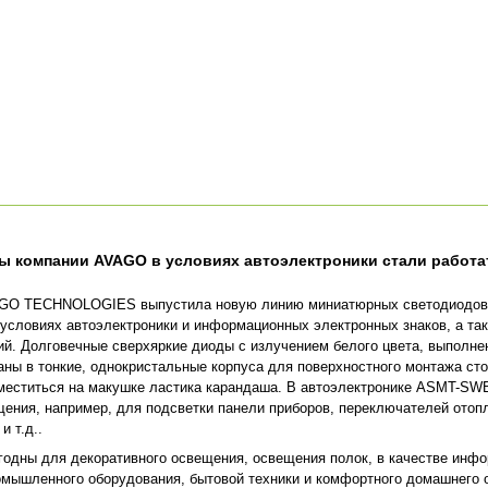
ы компании AVAGO в условиях автоэлектроники стали работ
GO TECHNOLOGIES выпустила новую линию миниатюрных светодиодов,
 условиях автоэлектроники и информационных электронных знаков, а та
й. Долговечные сверхяркие диоды с излучением белого цвета, выполн
ы в тонкие, однокристальные корпуса для поверхностного монтажа сто
меститься на макушке ластика карандаша. В автоэлектронике ASMT-SW
щения, например, для подсветки панели приборов, переключателей отопл
и т.д..
годны для декоративного освещения, освещения полок, в качестве инф
омышленного оборудования, бытовой техники и комфортного домашнего 