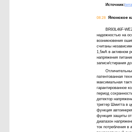
Источник:
terr
Японское 
08:28
BR93L46F-WE2
надежностью на ос
возникновения оши
считаны независим
1,5мА в активном 
напряжения питания
записи/стирания д
Отличительные
патентованная тех
максимальная такто
гарантированное ко
период сохранности
детектор напряжени
триггер Шмитта в ц
функция автоинкре
функция защиты от
диапазон напряжен
ток потребления в