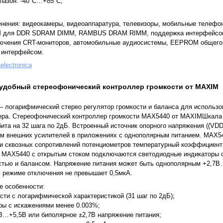
пазон: -40°C…+85°C;
нения: видеокамеры, видеоаппаратура, телевизоры, мобильные телефон
M для DDR SDRAM DIMM, RAMBUS DRAM RIMM, поддержка интерфейсо
чения CRT-мониторов, автомобильные аудиосистемы, EEPROM общего 
 интерфейсом.
aelectronica
 удобный стереофонический контроллер громкости от MAXIM
логарифмический стерео регулятор громкости и баланса для использо
ера. Стереофонический контроллер громкости MAX5440 от MAXIMШкала 
ита на 32 шага по 2дБ. Встроенный источник опорного напряжения ((VD
м внешних усилителей в приложениях с однополярным питанием. MAX5
и сквозных сопротивлений потенциометров температурный коэффициент
м MAX5440 с открытым стоком подключаются светодиодные индикаторы 
стью и балансом. Напряжение питания может быть однополярным +2,7В
в режиме отключения не превышает 0,5мкА.
 особенности:
сти с логарифмической характеристикой (31 шаг по 2дБ);
ы с искажениями менее 0.003%;
В…+5,5В или биполярное ±2,7В напряжение питания;