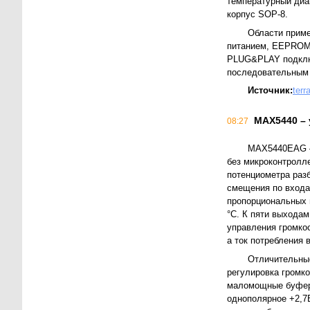
температурный диа
корпус SOP-8.
Области приме
питанием, EEPRO
PLUG&PLAY подклю
последовательным
Источник:
terr
MAX5440 –
08:27
MAX5440EAG – 
без микроконтролл
потенциометра разб
смещения по входа
пропорциональных 
°C. К пяти выхода
управления громко
а ток потребления 
Отличительные
регулировка громко
маломощные буфер
однополярное +2,7