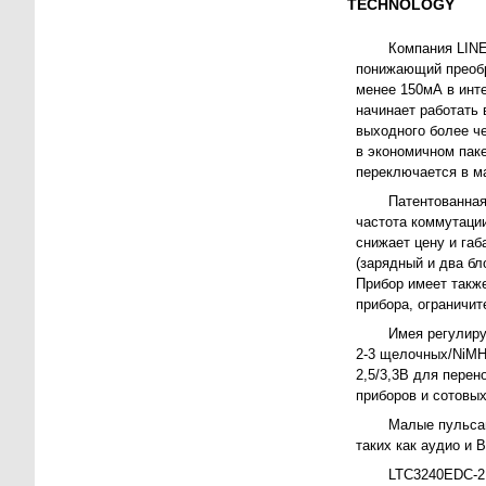
TECHNOLOGY
Компания LIN
понижающий преобр
менее 150мА в инт
начинает работать
выходного более ч
в экономичном пак
переключается в м
Патентованная
частота коммутаци
снижает цену и габ
(зарядный и два б
Прибор имеет такж
прибора, ограничит
Имея регулиру
2-3 щелочных/NiMH
2,5/3,3В для пере
приборов и сотовы
Малые пульсац
таких как аудио и 
LTC3240EDC-2.