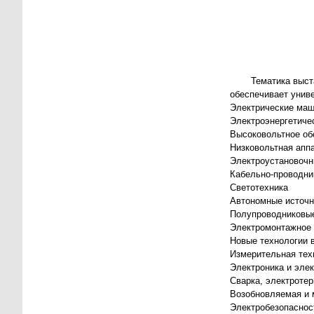
Тематика выст
обеспечивает унив
Электрические маш
Электроэнергетиче
Высоковольтное об
Низковольтная апп
Электроустановочн
Кабельно-проводни
Светотехника
Автономные источн
Полупроводниковые
Электромонтажное 
Новые технологии в
Измерительная тех
Электроника и эле
Сварка, электроте
Возобновляемая и 
Электробезопаснос