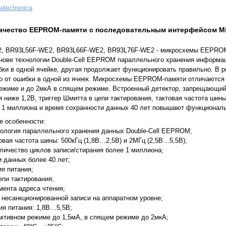
aelectronica
качество EEPROM-памяти с последовательным интерфейсом Mi
, BR93L56F-WE2, BR93L66F-WE2, BR93L76F-WE2 - микросхемы EEPROM
нове технологии Double-Cell EEPROM параллельного хранения информац
бки в одной ячейке, другая продолжает функционировать правильно. В 
о от ошибки в одной из ячеек. Микросхемы EEPROM-памяти отличаются 
режиме и до 2мкА в спящем режиме. Встроенный детектор, запрещающий
 ниже 1,2В, триггер Шмитта в цепи тактирования, тактовая частота шин
о 1 миллиона и время сохранности данных 40 лет повышают функционал
 особенности:
нология параллельного хранения данных Double-Cell EEPROM;
вая частота шины: 500кГц (1,8В…2,5В) и 2МГц (2,5В…5,5В);
личество циклов записи/стирания более 1 миллиона;
 данных более 40 лет;
я питания;
епи тактирования;
мента адреса чтения;
 несанкционированной записи на аппаратном уровне;
ия питания: 1,8В…5,5В;
 активном режиме до 1,5мА, в спящем режиме до 2мкА;