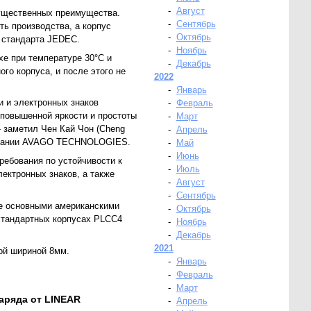
-
Август
ущественных преимущества.
-
Сентябрь
ть производства, а корпус
-
Октябрь
А стандарта JEDEC.
-
Ноябрь
хе при температуре 30°С и
-
Декабрь
го корпуса, и после этого не
2022
-
Январь
и и электронных знаков
-
Февраль
 повышенной яркости и простоты
-
Март
- заметил Чен Кай Чон (Cheng
-
Апрель
компании AVAGO TECHNOLOGIES.
-
Май
-
Июнь
ребования по устойчивости к
-
Июль
ектронных знаков, а также
-
Август
-
Сентябрь
е основными американскими
-
Октябрь
 стандартных корпусах PLCC4
-
Ноябрь
.
-
Декабрь
2021
ой шириной 8мм.
-
Январь
-
Февраль
-
Март
ряда от LINEAR
-
Апрель