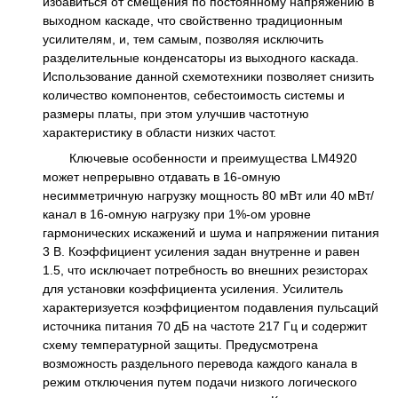
избавиться от смещения по постоянному напряжению в
выходном каскаде, что свойственно традиционным
усилителям, и, тем самым, позволяя исключить
разделительные конденсаторы из выходного каскада.
Использование данной схемотехники позволяет снизить
количество компонентов, себестоимость системы и
размеры платы, при этом улучшив частотную
характеристику в области низких частот.
Ключевые особенности и преимущества LM4920
может непрерывно отдавать в 16-омную
несимметричную нагрузку мощность 80 мВт или 40 мВт/
канал в 16-омную нагрузку при 1%-ом уровне
гармонических искажений и шума и напряжении питания
3 В. Коэффициент усиления задан внутренне и равен
1.5, что исключает потребность во внешних резисторах
для установки коэффициента усиления. Усилитель
характеризуется коэффициентом подавления пульсаций
источника питания 70 дБ на частоте 217 Гц и содержит
схему температурной защиты. Предусмотрена
возможность раздельного перевода каждого канала в
режим отключения путем подачи низкого логического