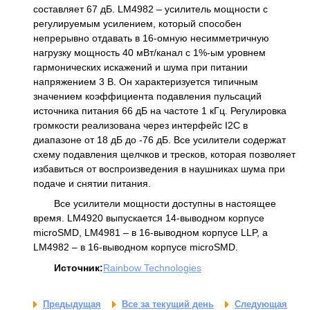
составляет 67 дБ. LM4982 – усилитель мощности с
регулируемым усилением, который способен
непрерывно отдавать в 16-омную несимметричную
нагрузку мощность 40 мВт/канал с 1%-ым уровнем
гармонических искажений и шума при питании
напряжением 3 В. Он характеризуется типичным
значением коэффициента подавления пульсаций
источника питания 66 дБ на частоте 1 кГц. Регулировка
громкости реализована через интерфейс I2C в
диапазоне от 18 дБ до -76 дБ. Все усилители содержат
схему подавления щелчков и тресков, которая позволяет
избавиться от воспроизведения в наушниках шума при
подаче и снятии питания.
Все усилители мощности доступны в настоящее
время. LM4920 выпускается 14-выводном корпусе
microSMD, LM4981 – в 16-выводном корпусе LLP, а
LM4982 – в 16-выводном корпусе microSMD.
Источник:
Rainbow Technologies
Предыдущая
Все за текущий день
Следующая