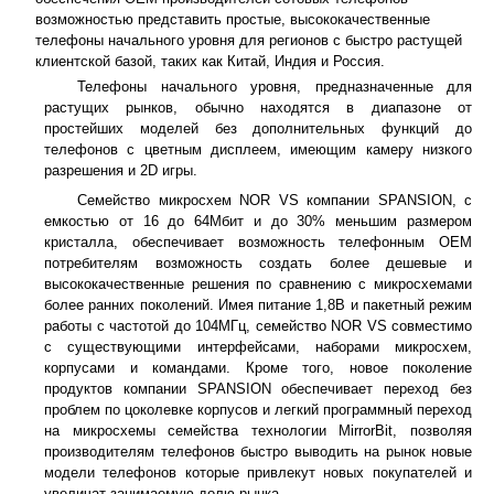
возможностью представить простые, высококачественные
телефоны начального уровня для регионов с быстро растущей
клиентской базой, таких как Китай, Индия и Россия.
Телефоны начального уровня, предназначенные для
растущих рынков, обычно находятся в диапазоне от
простейших моделей без дополнительных функций до
телефонов с цветным дисплеем, имеющим камеру низкого
разрешения и 2D игры.
Семейство микросхем NOR VS компании SPANSION, с
емкостью от 16 до 64Мбит и до 30% меньшим размером
кристалла, обеспечивает возможность телефонным OEM
потребителям возможность создать более дешевые и
высококачественные решения по сравнению с микросхемами
более ранних поколений. Имея питание 1,8В и пакетный режим
работы с частотой до 104МГц, семейство NOR VS совместимо
с существующими интерфейсами, наборами микросхем,
корпусами и командами. Кроме того, новое поколение
продуктов компании SPANSION обеспечивает переход без
проблем по цоколевке корпусов и легкий программный переход
на микросхемы семейства технологии MirrorBit, позволяя
производителям телефонов быстро выводить на рынок новые
модели телефонов которые привлекут новых покупателей и
увеличат занимаемую долю рынка.