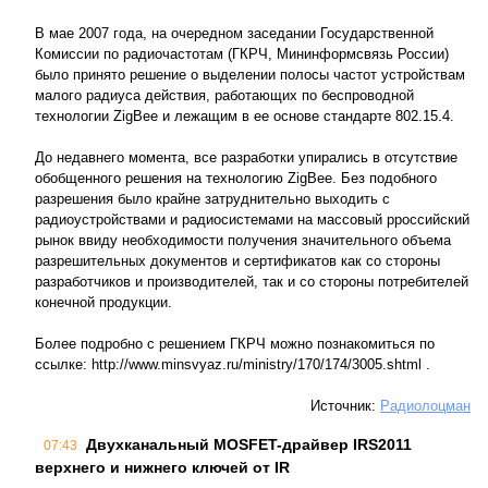
В мае 2007 года, на очередном заседании Государственной
Комиссии по радиочастотам (ГКРЧ, Мининформсвязь России)
было принято решение о выделении полосы частот устройствам
малого радиуса действия, работающих по беспроводной
технологии ZigBee и лежащим в ее основе стандарте 802.15.4.
До недавнего момента, все разработки упирались в отсутствие
обобщенного решения на технологию ZigBee. Без подобного
разрешения было крайне затруднительно выходить с
радиоустройствами и радиосистемами на массовый pроссийский
рынок ввиду необходимости получения значительного объема
разрешительных документов и сертификатов как со стороны
разработчиков и производителей, так и со стороны потребителей
конечной продукции.
Более подробно с решением ГКРЧ можно познакомиться по
ссылке: http://www.minsvyaz.ru/ministry/170/174/3005.shtml .
Источник:
Радиолоцман
Двухканальный MOSFET-драйвер IRS2011
07:43
верхнего и нижнего ключей от IR