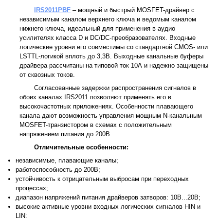
IRS2011PBF
– мощный и быстрый MOSFET-драйвер с
независимым каналом верхнего ключа и ведомым каналом
нижнего ключа, идеальный для применения в аудио
усилителях класса D и DC/DC-преобразователях. Входные
логические уровни его совместимы со стандартной CMOS- или
LSTTL-логикой вплоть до 3,3В. Выходные канальные буферы
драйвера рассчитаны на типовой ток 10А и надежно защищены
от сквозных токов.
Согласованные задержки распространения сигналов в
обоих каналах IRS2011 позволяют применять его в
высокочастотных приложениях. Особенности плавающего
канала дают возможность управления мощным N-канальным
MOSFET-транзистором в схемах с положительным
напряжением питания до 200В.
Отличительные особенности:
независимые, плавающие каналы;
работоспособность до 200В;
устойчивость к отрицательным выбросам при переходных
процессах;
диапазон напряжений питания драйверов затворов: 10В...20В;
высокие активные уровни входных логических сигналов HIN и
LIN;