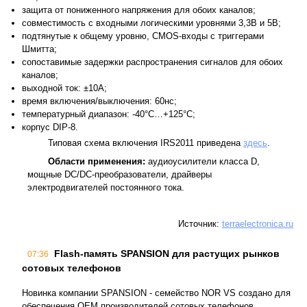
защита от пониженного напряжения для обоих каналов;
совместимость с входными логическими уровнями 3,3В и 5В;
подтянутые к общему уровню, CMOS-входы с триггерами
Шмитта;
сопоставимые задержки распространения сигналов для обоих
каналов;
выходной ток: ±10А;
время включения/выключения: 60нс;
температурный диапазон: -40°C…+125°C;
корпус DIP-8.
Типовая схема включения IRS2011 приведена
здесь
.
Области применения:
аудиоусилители класса D,
мощные DC/DC-преобразователи, драйверы
электродвигателей постоянного тока.
Источник:
terraelectronica.ru
Flash-память SPANSION для растущих рынков
07:36
сотовых телефонов
Новинка компании SPANSION - семейство NOR VS создано для
обеспечения OEM производителей сотовых телефонов