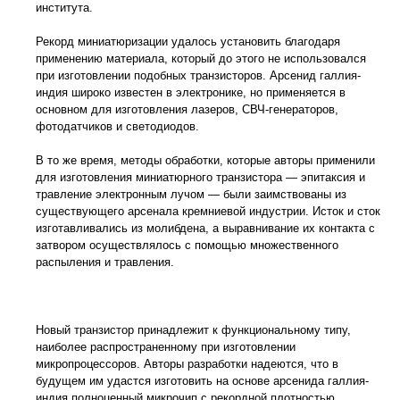
института.
Рекорд миниатюризации удалось установить благодаря
применению материала, который до этого не использовался
при изготовлении подобных транзисторов. Арсенид галлия-
индия широко известен в электронике, но применяется в
основном для изготовления лазеров, СВЧ-генераторов,
фотодатчиков и светодиодов.
В то же время, методы обработки, которые авторы применили
для изготовления миниатюрного транзистора — эпитаксия и
травление электронным лучом — были заимствованы из
существующего арсенала кремниевой индустрии. Исток и сток
изготавливались из молибдена, а выравнивание их контакта с
затвором осуществлялось с помощью множественного
распыления и травления.
Новый транзистор принадлежит к функциональному типу,
наиболее распространенному при изготовлении
микропроцессоров. Авторы разработки надеются, что в
будущем им удастся изготовить на основе арсенида галлия-
индия полноценный микрочип с рекордной плотностью