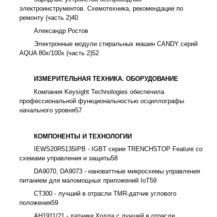
электроинструментов. Схемотехника, рекомендации по
ремонту (часть 2)
40
Александр Ростов
Электронные модули стиральных машин CANDY серий
AQUA 80x/100x (часть 2)
52
ИЗМЕРИТЕЛЬНАЯ ТЕХНИКА. ОБОРУДОВАНИЕ
Компания Keysight Technologies обеспечила
профессиональной функциональностью осциллографы
начального уровня
57
КОМПОНЕНТЫ И ТЕХНОЛОГИИ
IEWS20R5135IPB - IGBT серии TRENCHSTOP Feature со
схемами управления и защиты
58
DA9070, DA9073 - нановаттные микросхемы управления
питанием для маломощных приложений IoT
59
CT300 - лучший в отрасли TMR-датчик углового
положения
59
AH1911/21 - датчики Холла с лучшей в отрасли