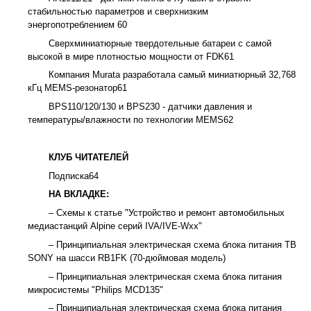
стабильностью параметров и сверхнизким
энергопотреблением
60
Сверхминиатюрные твердотельные батареи с самой
высокой в мире плотностью мощности от FDK
61
Компания Murata разработала самый миниатюрный 32,768
кГц MEMS-резонатор
61
BPS110/120/130 и BPS230 - датчики давления и
температуры/влажности по технологии MEMS
62
КЛУБ ЧИТАТЕЛЕЙ
Подписка
64
НА ВКЛАДКЕ:
–
Схемы к статье "Устройство и ремонт автомобильных
медиастанций Alpine серий IVA/IVE-Wxx"
–
Принципиальная электрическая схема блока питания ТВ
SONY на шасси RB1FK (70-дюймовая модель)
–
Принципиальная электрическая схема блока питания
микросистемы "Philips MCD135"
–
Принципиальная электрическая схема блока питания