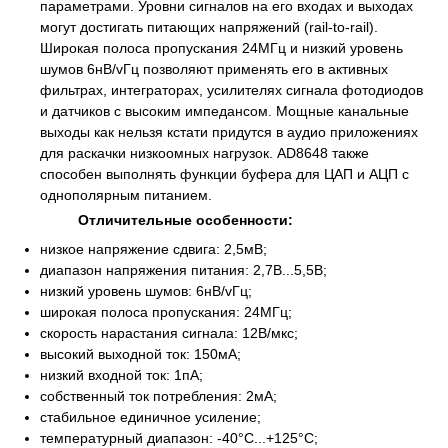
параметрами. Уровни сигналов на его входах и выходах
могут достигать питающих напряжений (rail-to-rail).
Широкая полоса пропускания 24МГц и низкий уровень
шумов 6нВ/vГц позволяют применять его в активных
фильтрах, интеграторах, усилителях сигнала фотодиодов
и датчиков с высоким импедансом. Мощные канальные
выходы как нельзя кстати придутся в аудио приложениях
для раскачки низкоомных нагрузок. AD8648 также
способен выполнять функции буфера для ЦАП и АЦП с
однополярным питанием.
Отличительные особенности:
низкое напряжение сдвига: 2,5мВ;
диапазон напряжения питания: 2,7В...5,5В;
низкий уровень шумов: 6нВ/vГц;
широкая полоса пропускания: 24МГц;
скорость нарастания сигнала: 12В/мкс;
высокий выходной ток: 150мА;
низкий входной ток: 1пА;
собственный ток потребления: 2мА;
стабильное единичное усиление;
температурный диапазон: -40°C...+125°C;