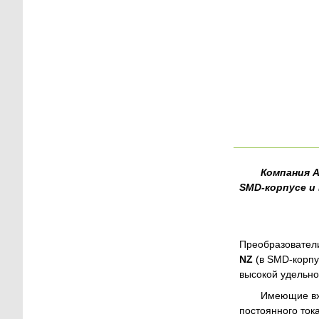
Компания A
SMD-корпусе и 
Преобразовате
NZ
(в SMD-корп
высокой удельно
Имеющие вхо
постоянного ток