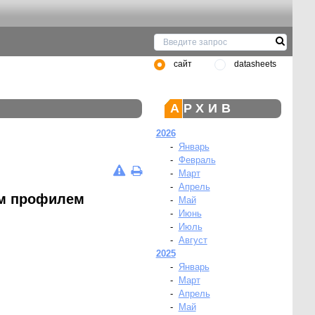
сайт
datasheets
АРХИВ
2026
-
Январь
-
Февраль
-
Март
-
Апрель
им профилем
-
Май
-
Июнь
-
Июль
-
Август
2025
-
Январь
-
Март
-
Апрель
-
Май