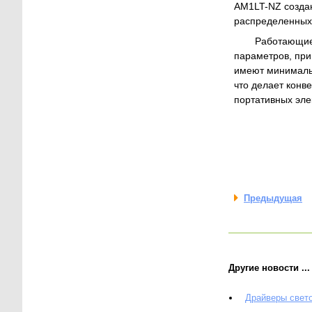
AM1LT-NZ создан
распределенных 
Работающие 
параметров, при
имеют минимальн
что делает конв
портативных эле
Предыдущая
Другие новости ...
Драйверы свет