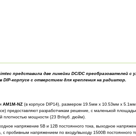
imtec представила две линейки DC/DC преобразователей с 
в DIP-корпусе с отверстием для крепления на радиатор.
ли
AM1M-NZ
(в корпусе DIP14), размером 19.5мм x 10.53мм x 5.1м
усе) предоставляют разработчикам решение, с маленькой площадь
й плотностью мощности (23 Вт/куб. дюйм).
дное напряжение 5В и 12В постоянного тока, выходное напряжени
а, с пробивным напряжением по входу/выходу 1500В постоянного 