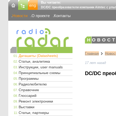
Вы читаете:
DC/DC преобразователи компании Aimtec с ул
Новости
О проекте
Контакты
НОВОСТ
Главная
Новос
Даташиты (Datasheets)
Статьи, аналитика
17 лет назад
Инструкции, user manuals
DC/DC прео
Принципиальные схемы
Программы
Радиолюбителю
Справочник
Глоссарий
Ремонт электроники
Выставки
Статьи, партнеры