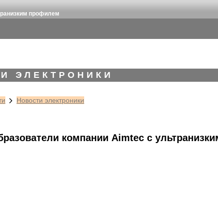
ьтранизким профилем
И ЭЛЕКТРОНИКИ
ти
Новости электроники
бразователи компании Aimtec с ультранизк