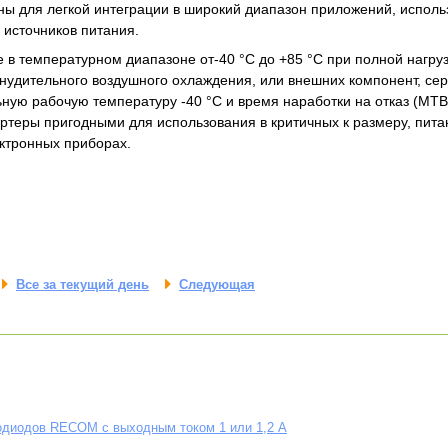
ы для легкой интеграции в широкий диапазон приложений, исполь
источников питания.
в температурном диапазоне от-40 °C до +85 °C при полной нагруз
нудительного воздушного охлаждения, или внешних компонент, с
ую рабочую температуру -40 °C и время наработки на отказ (MTB
ертеры пригодными для использования в критичных к размеру, пит
ктронных приборах.
Все за текущий день
Следующая
одиодов RECOM с выходным током 1 или 1,2 А