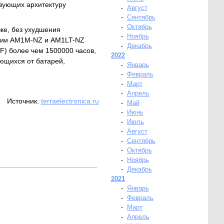
зующих архитектуру
-
Август
-
Сентябрь
-
Октябрь
ке, без ухудшения
-
Ноябрь
ерии AM1M-NZ и AM1LT-NZ
-
Декабрь
F) более чем 1500000 часов,
2022
ающихся от батарей,
-
Январь
-
Февраль
-
Март
-
Апрель
Источник:
terraelectronica.ru
-
Май
-
Июнь
-
Июль
-
Август
-
Сентябрь
-
Октябрь
-
Ноябрь
-
Декабрь
2021
-
Январь
-
Февраль
-
Март
-
Апрель