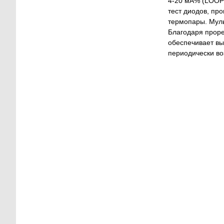
4-20 мА% (LOOP)
тест диодов, пр
термопары. Мул
Благодаря проре
обеспечивает вы
периодически во