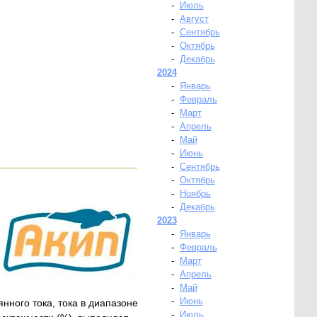
-
Июль
-
Август
-
Сентябрь
-
Октябрь
-
Декабрь
2024
-
Январь
-
Февраль
-
Март
-
Апрель
-
Май
-
Июнь
-
Сентябрь
-
Октябрь
-
Ноябрь
-
Декабрь
2023
-
Январь
-
Февраль
-
Март
-
Апрель
-
Май
-
Июнь
нного тока, тока в диапазоне
-
Июль