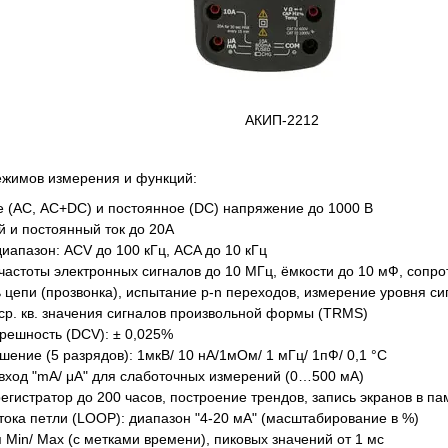
АКИП-2212
ежимов измерения и функций:
 (АС, AC+DC) и постоянное (DC) напряжение до 1000 В
 и постоянный ток до 20А
иапазон: ACV до 100 кГц, ACA до 10 кГц
астоты электронных сигналов до 10 МГц, ёмкости до 10 мФ, сопр
 цепи (прозвонка), испытание p-n переходов, измерение уровня си
ср. кв. значения сигналов произвольной формы (TRMS)
решность (DCV): ± 0,025%
шение (5 разрядов): 1мкВ/ 10 нА/1мОм/ 1 мГц/ 1пФ/ 0,1 °С
вход "mA/ μA" для слаботочных измерений (0…500 мА)
гистратор до 200 часов, построение трендов, запись экранов в па
ока петли (LOOP): диапазон "4-20 мА" (масштабирование в %)
 Min/ Max (с метками времени), пиковых значений от 1 мс