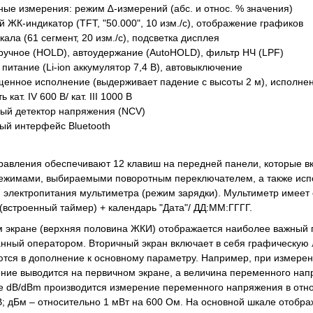
ые измерения: режим ∆-измерений (абс. и относ. % значения)
 ЖК-индикатор (TFT, "50.000", 10 изм./с), отображение графиков
ала (61 сегмент, 20 изм./с), подсветка дисплея
ручное (HOLD), автоудержание (AutoHOLD), фильтр НЧ (LPF)
питание (Li-ion аккумулятор 7,4 В), автовыключение
енное исполнение (выдерживает падение с высоты 2 м), исполнен
 кат. IV 600 В/ кат. III 1000 В
ный детектор напряжения (NCV)
ый интерфейс Bluetooth
равления обеспечивают 12 клавиш на передней панели, которые в
режимами, выбираемыми поворотным переключателем, а также исп
 электропитания мультиметра (режим зарядки). Мультиметр имеет
(встроенный таймер) + календарь "Дата"/ ДД:ММ:ГГГГ.
м экране (верхняя половина ЖКИ) отображается наиболее важный
нный оператором. Вторичный экран включает в себя графическую 
тся в дополнение к основному параметру. Например, при измерен
ение выводится на первичном экране, а величина переменного на
е dB/dBm производится измерение переменного напряжения в отно
В; дБм – относительно 1 мВт на 600 Ом. На основной шкале отобра