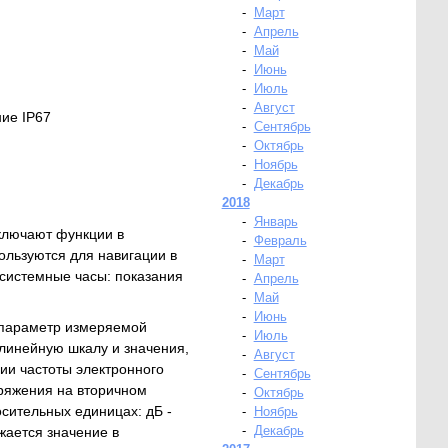
-
Март
-
Апрель
-
Май
-
Июнь
-
Июль
-
Август
ие IP67
-
Сентябрь
-
Октябрь
-
Ноябрь
-
Декабрь
2018
-
Январь
ключают функции в
-
Февраль
ользуются для навигации в
-
Март
 системные часы: показания
-
Апрель
-
Май
-
Июнь
 параметр измеряемой
-
Июль
линейную шкалу и значения,
-
Август
ии частоты электронного
-
Сентябрь
пряжения на вторичном
-
Октябрь
сительных единицах: дБ -
-
Ноябрь
-
Декабрь
жается значение в