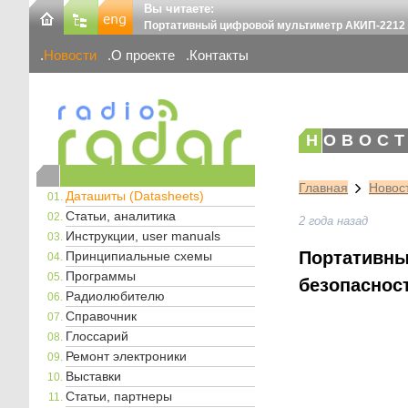
Вы читаете:
Портативный цифровой мультиметр АКИП-2212
Новости
О проекте
Контакты
НОВОСТ
Главная
Новос
Даташиты (Datasheets)
Статьи, аналитика
2 года назад
Инструкции, user manuals
Портативны
Принципиальные схемы
Программы
безопаснос
Радиолюбителю
Справочник
Глоссарий
Ремонт электроники
Выставки
Статьи, партнеры