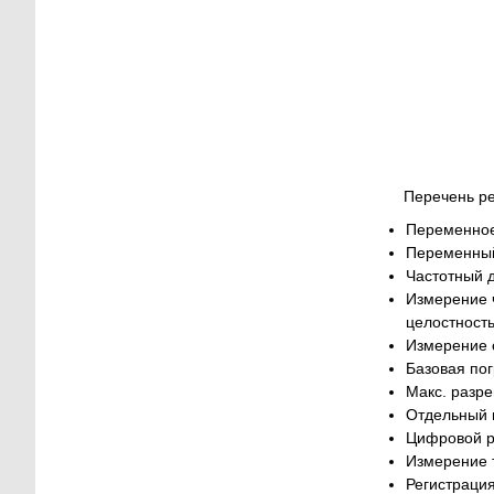
Перечень р
Переменное
Переменный
Частотный д
Измерение ч
целостность
Измерение 
Базовая пог
Макс. разре
Отдельный 
Цифровой ре
Измерение т
Регистрация