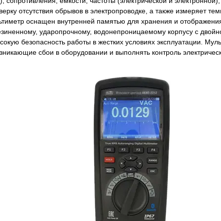
, сопротивления, емкости, частоты (электрической и электронной),
оверку отсутствия обрывов в электропроводке, а также измеряет т
ьтиметр оснащен внутренней памятью для хранения и отображени
зиненному, ударопрочному, водонепроницаемому корпусу с двойн
сокую безопасность работы в жестких условиях эксплуатации. Мул
зникающие сбои в оборудовании и выполнять контроль электрическ