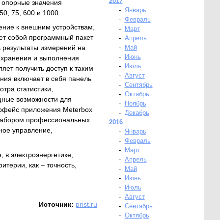
2017
е опорные значения
-
Январь
50, 75, 600 и 1000.
-
Февраль
ние к внешним устройствам,
-
Март
ет собой программный пакет
-
Апрель
 результаты измерений на
-
Май
-
Июнь
 хранения и выполнения
-
Июль
яет получить доступ к таким
-
Август
ния включает в себя панель
-
Сентябрь
тра статистики,
-
Октябрь
ощные возможности для
-
Ноябрь
ерфейс приложения Meterbox
-
Декабрь
 набором профессиональных
2016
ное управление,
-
Январь
-
Февраль
-
Март
 в электроэнергетике,
-
Апрель
итерии, как – точность,
-
Май
-
Июнь
-
Июль
-
Август
Источник:
prist.ru
-
Сентябрь
-
Октябрь