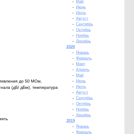
-
Май
-
Июнь
-
Июль
-
Август
-
Сентябрь
-
Октябрь
-
Ноябрь
-
Декабрь
2020
-
Январь
-
Февраль
-
Март
-
Апрель
-
Май
отивления до 50 МОм,
-
Июнь
-
Июль
гнала (дБ/ дБм), температура
-
Август
-
Сентябрь
-
Октябрь
-
Ноябрь
-
Декабрь
мять
2019
-
Январь
-
Февраль