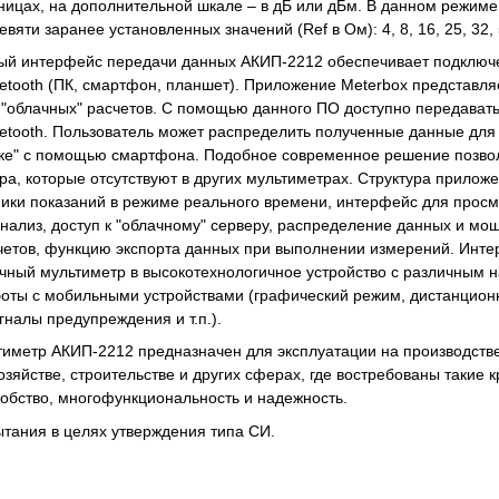
ицах, на дополнительной шкале – в дБ или дБм. В данном режим
вяти заранее установленных значений (Ref в Ом): 4, 8, 16, 25, 32, 
ый интерфейс передачи данных АКИП-2212 обеспечивает подключе
tooth (ПК, смартфон, планшет). Приложение Meterbox представля
"облачных" расчетов. С помощью данного ПО доступно передавать
etooth. Пользователь может распределить полученные данные для
аке" с помощью смартфона. Подобное современное решение позвол
а, которые отсутствуют в других мультиметрах. Структура приложе
ики показаний в режиме реального времени, интерфейс для просмо
анализ, доступ к "облачному" серверу, распределение данных и м
четов, функцию экспорта данных при выполнении измерений. Инт
чный мультиметр в высокотехнологичное устройство с различным
оты с мобильными устройствами (графический режим, дистанцион
гналы предупреждения и т.п.).
иметр АКИП-2212 предназначен для эксплуатации на производстве,
яйстве, строительстве и других сферах, где востребованы такие кр
добство, многофункциональность и надежность.
тания в целях утверждения типа СИ.