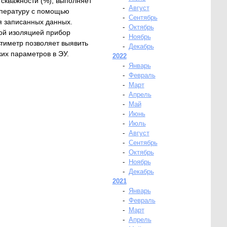
 скважности (%), выполняет
-
Август
емпературу с помощью
-
Сентябрь
я записанных данных.
-
Октябрь
ой изоляцией прибор
-
Ноябрь
ьтиметр позволяет выявить
-
Декабрь
их параметров в ЭУ.
2022
-
Январь
-
Февраль
-
Март
-
Апрель
-
Май
-
Июнь
-
Июль
-
Август
-
Сентябрь
-
Октябрь
-
Ноябрь
-
Декабрь
2021
-
Январь
-
Февраль
-
Март
-
Апрель