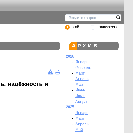
сайт
datasheets
АРХИВ
2026
-
Январь
-
Февраль
-
Март
-
Апрель
ь, надёжность и
-
Май
-
Июнь
-
Июль
-
Август
2025
-
Январь
-
Март
-
Апрель
-
Май