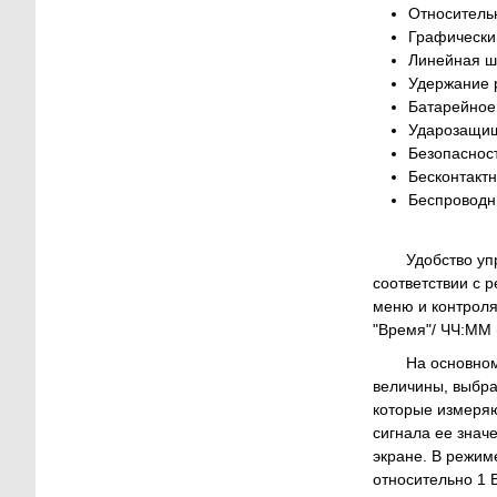
Относительн
Графический
Линейная шк
Удержание 
Батарейное 
Ударозащищ
Безопасность
Бесконтакт
Беспроводн
Удобство уп
соответствии с 
меню и контроля
"Время"/ ЧЧ:ММ 
На основно
величины, выбра
которые измеряю
сигнала ее знач
экране. В режим
относительно 1 