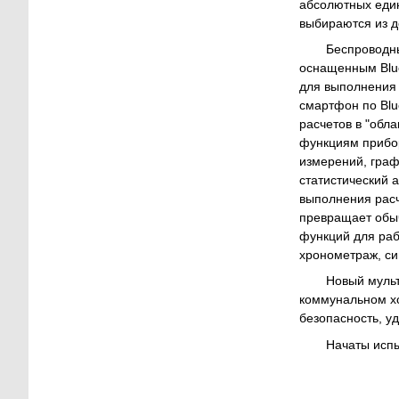
абсолютных един
выбираются из де
Беспроводн
оснащенным Blue
для выполнения 
смартфон по Blu
расчетов в "обл
функциям прибор
измерений, граф
статистический 
выполнения рас
превращает обы
функций для раб
хронометраж, си
Новый мульт
коммунальном хоз
безопасность, у
Начаты испы