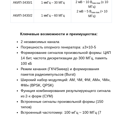
2 мВ ~ 10 В
(≤ 10
АКИП-3430/1
1 мкГц – 30 МГц
пик-пик
МГц)
2 мВ ~ 5 В
(> 10
пик-пик
АКИП-3430/2
1 мкГц – 60 МГц
МГц)
Ключевые возможности и преимущества:
2 независимых канала
Погрешность опорного генератора: ±3×10-5
Формирование сигналов произвольной формы: ЦАП
14 бит, частота дискретизации до 300 МГц, память
100 кБ
Режим качания (ГКЧ/Sweep) и формирования
пакетов радиоимпульсов (Burst)
Широкий набор модуляций: АМ, ЧМ, ФМ, АМн, ЧМн,
ФМн (BPSK, QPSK)
Функция комбинирования результирующего сигнала
из 2-х форм (СУМ)
Встроенные сигналы произвольной формы (150
типов)
Встроенный частотомер: 100 мГц ~ 100 МГц (7