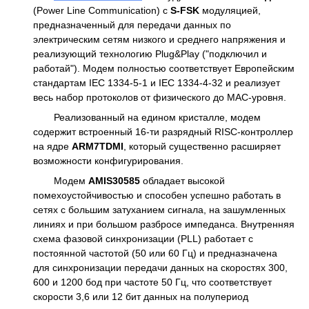
(Power Line Communication) с
S-FSK
модуляцией,
предназначенный для передачи данных по
электрическим сетям низкого и среднего напряжения и
реализующий технологию Plug&Play ("подключил и
работай"). Модем полностью соответствует Европейским
стандартам IEC 1334-5-1 и IEC 1334-4-32 и реализует
весь набор протоколов от физического до MAC-уровня.
Реализованный на едином кристалле, модем
содержит встроенный 16-ти разрядный RISC-контроллер
на ядре
ARM7TDMI
, который существенно расширяет
возможности конфигурирования.
Модем
AMIS30585
обладает высокой
помехоустойчивостью и способен успешно работать в
сетях с большим затуханием сигнала, на зашумленных
линиях и при большом разбросе импеданса. Внутренняя
схема фазовой синхронизации (PLL) работает с
постоянной частотой (50 или 60 Гц) и предназначена
для синхронизации передачи данных на скоростях 300,
600 и 1200 бод при частоте 50 Гц, что соответствует
скорости 3,6 или 12 бит данных на полупериод