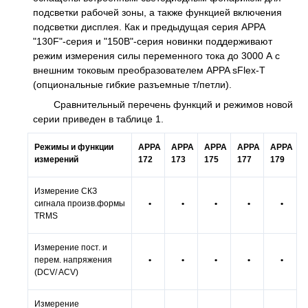
подсветки рабочей зоны, а также функцией включения
подсветки дисплея. Как и предыдущая серия APPA
"130F"-серия и "150B"-серия новинки поддерживают
режим измерения силы переменного тока до 3000 А с
внешним токовым преобразователем APPA sFlex-T
(опциональные гибкие разъемные т/петли).
Сравнительный перечень функций и режимов новой
серии приведен в таблице 1.
Режимы и функции
APPA
APPA
APPA
APPA
APPA
измерений
172
173
175
177
179
Измерение СКЗ
сигнала произв.формы
•
•
•
•
•
TRMS
Измерение пост. и
перем. напряжения
•
•
•
•
•
(DCV/ ACV)
Измерение