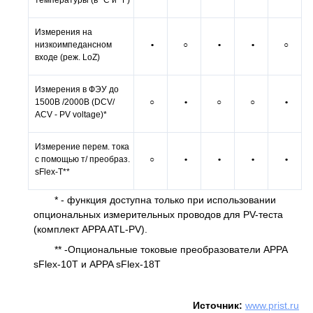
температуры (в °С и °F)
Измерения на
низкоимпедансном
•
○
•
•
○
входе (реж. LoZ)
Измерения в ФЭУ до
1500В /2000В (DCV/
○
•
○
○
•
ACV - PV voltage)*
Измерение перем. тока
с помощью т/ преобраз.
○
•
•
•
•
sFlex-T**
* - функция доступна только при использовании
опциональных измерительных проводов для PV-теста
(комплект APPA ATL-PV).
** -Опциональные токовые преобразователи APPA
sFlex-10T и APPA sFlex-18T
Источник:
www.prist.ru