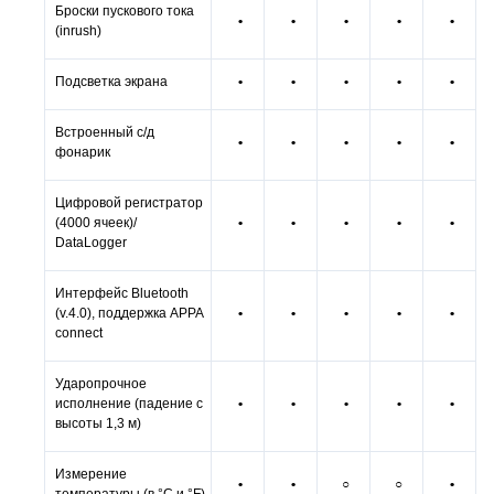
Броски пускового тока
•
•
•
•
•
(inrush)
Подсветка экрана
•
•
•
•
•
Встроенный с/д
•
•
•
•
•
фонарик
Цифровой регистратор
(4000 ячеек)/
•
•
•
•
•
DataLogger
Интерфейс Bluetooth
(v.4.0), поддержка APPA
•
•
•
•
•
connect
Ударопрочное
исполнение (падение с
•
•
•
•
•
высоты 1,3 м)
Измерение
•
•
○
○
•