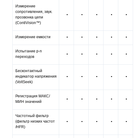
Измерение
сопротивления, звук.
•
•
•
•
•
прозвонка цепи
(ContiVision™)
Измерение емкости
•
•
•
•
•
Испытание p-n
•
•
•
•
•
переходов
Бесконтактный
индикатор напряжения
•
•
•
•
•
(VoltSeek)
Регистрация МАКС/
•
•
•
•
•
МИН значений
Частотный фильтр
(фильтр низких частот
•
•
•
•
•
/HFR)