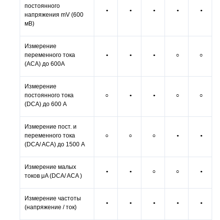
постоянного
•
•
•
•
•
напряжения mV (600
мВ)
Измерение
переменного тока
•
•
•
○
○
(ACA) до 600А
Измерение
постоянного тока
○
•
•
○
○
(DCA) до 600 А
Измерение пост. и
переменного тока
○
○
○
•
•
(DCA/ ACA) до 1500 А
Измерение малых
•
•
○
○
•
токов μA (DCA/ ACA )
Измерение частоты
•
•
•
•
•
(напряжение / ток)