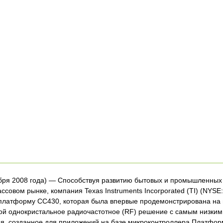
ря 2008 года) — Способствуя развитию бытовых и промышленных
ссовом рынке, компания Texas Instruments Incorporated (TI) (NYSE
платформу CC430, которая была впервые продемонстрирована на вы
ой однокристальное радиочастотное (RF) решение с самым низким
я, созданное для приложений на базе микроконтроллера Платфор