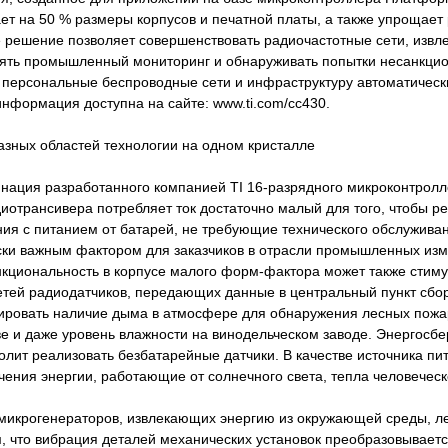
ет на 50 % размеры корпусов и печатной платы, а также упрощает
е решение позволяет совершенствовать радиочастотные сети, извл
ять промышленный мониторинг и обнаруживать попытки несанкцио
ь персональные беспроводные сети и инфраструктуру автоматическ
нформация доступна на сайте: www.ti.com/cc430.
азных областей технологии на одном кристалле
нация разработанного компанией TI 16-разрядного микроконтрол
отрансивера потребляет ток достаточно малый для того, чтобы р
ия с питанием от батарей, не требующие технического обслуживани
ски важным фактором для заказчиков в отрасли промышленных изм
циональность в корпусе малого форм-фактора может также стим
тей радиодатчиков, передающих данные в центральный пункт сб
ировать наличие дыма в атмосфере для обнаружения лесных пожа
ве и даже уровень влажности на винодельческом заводе. Энергос
олит реализовать безбатарейные датчики. В качестве источника пи
чения энергии, работающие от солнечного света, тепла человеческ
микрогенераторов, извлекающих энергию из окружающей среды, ле
м, что вибрация деталей механических установок преобразовываетс