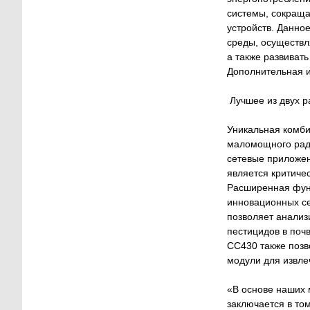
системы, сокраща
устройств. Данно
среды, осуществл
а также развиват
Дополнительная и
Лучшее из двух р
Уникальная комби
маломощного ради
сетевые приложен
является критиче
Расширенная функ
инновационных се
позволяет анализ
пестицидов в поч
CC430 также позв
модули для извле
«В основе наших 
заключается в то