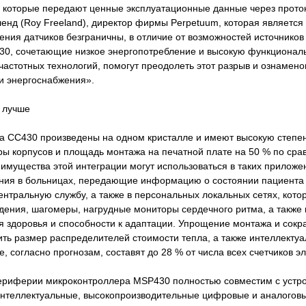
, которые передают ценные эксплуатационные данные через прото
енд (Roy Freeland), директор фирмы Perpetuum, которая является
ния датчиков безграничны, в отличие от возможностей источников
30, сочетающие низкое энергопотребление и высокую функционал
частотных технологий, помогут преодолеть этот разрыв и ознамено
и энергоснабжения».
 лучше
а CC430 произведены на одном кристалле и имеют высокую степень
ы корпусов и площадь монтажа на печатной плате на 50 % по сра
имущества этой интеграции могут использоваться в таких приложе
ния в больницах, передающие информацию о состоянии пациента 
ентральную службу, а также в персональных локальных сетях, ко
дения, шагомеры, нагрудные мониторы сердечного ритма, а такж
я здоровья и способности к адаптации. Упрощение монтажа и сок
ть размер распределителей стоимости тепла, а также интеллекту
е, согласно прогнозам, составят до 28 % от числа всех счетчиков эл
риферии микроконтроллера MSP430 полностью совместим с устро
интеллектуальные, высокопроизводительные цифровые и аналоговы