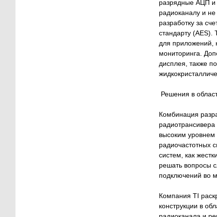
разрядные АЦП и
радиоканалу и не
разработку за сч
стандарту (AES).
для приложений, 
мониторинга. Доп
дисплея, также п
жидкокристалличе
Решения в област
Комбинация разр
радиотрансивера 
высоким уровнем 
радиочастотных с
систем, как жест
решать вопросы с
подключений во м
Компания TI раск
конструкции в об
радиоканала и ре