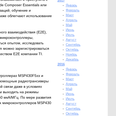
2017
de Composer Essentials или
-
Январь
заций, обучение и
-
Февраль
-
Март
акже облегчают использование
-
Апрель
-
Май
-
Июнь
ого взаимодействия (E2E),
-
Июль
 микроконтроллеры,
-
Август
ться опытом, исследовать
-
Сентябрь
com можно зарегистрироваться
-
Октябрь
ществом E2E компании TI.
-
Ноябрь
-
Декабрь
2016
-
Январь
-
Февраль
нтроллерах MSP430F5xx и
-
Март
Маломощные радиотрансиверы
-
Апрель
й связи даже в условиях
-
Май
ам выходить на режимы
-
Июнь
60 мкА/МГц. По мере развития
-
Июль
их микроконтроллеров MSP430
-
Август
-
Сентябрь
-
Октябрь