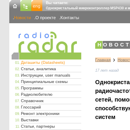
Вы читаете:
Однокристальный микроконтроллер MSP430 и 
Новости
О проекте
Контакты
НОВОСТ
Главная
Новос
Даташиты (Datasheets)
Статьи, аналитика
17 лет назад
Инструкции, user manuals
Однокриста
Принципиальные схемы
Программы
радиочасто
Радиолюбителю
сетей, пом
Справочник
Глоссарий
способству
Ремонт электроники
систем
Выставки
Статьи, партнеры