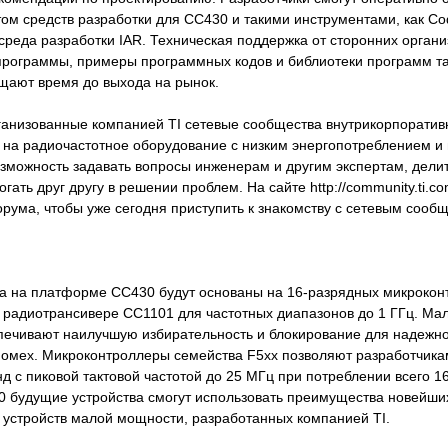
том средств разработки для CC430 и такими инструментами, как Co
среда разработки IAR. Техническая поддержка от сторонних органи
программы, примеры программных кодов и библиотеки программ т
ащают время до выхода на рынок.
ганизованные компанией TI сетевые сообщества внутрикорпоративн
на радиочастотное оборудование с низким энергопотреблением и
зможность задавать вопросы инженерам и другим экспертам, дели
гать друг другу в решении проблем. На сайте http://community.ti.
орума, чтобы уже сегодня приступить к знакомству с сетевым сооб
ва на платформе CC430 будут основаны на 16-разрядных микроко
 радиотрансивере CC1101 для частотных диапазонов до 1 ГГц. 
печивают наилучшую избирательность и блокирование для надежно
помех. Микроконтроллеры семейства F5xx позволяют разработчик
д с пиковой тактовой частотой до 25 МГц при потреблении всего 1
 будущие устройства смогут использовать преимущества новейш
 устройств малой мощности, разработанных компанией TI.