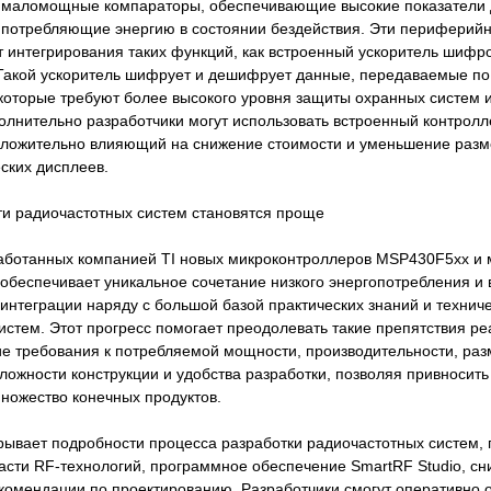
 маломощные компараторы, обеспечивающие высокие показатели 
 потребляющие энергию в состоянии бездействия. Эти периферийн
ет интегрирования таких функций, как встроенный ускоритель шиф
 Такой ускоритель шифрует и дешифрует данные, передаваемые по
которые требуют более высокого уровня защиты охранных систем
олнительно разработчики могут использовать встроенный контролл
оложительно влияющий на снижение стоимости и уменьшение разм
ских дисплеев.
и радиочастотных систем становятся проще
аботанных компанией TI новых микроконтроллеров MSP430F5xx и
обеспечивает уникальное сочетание низкого энергопотребления и 
интеграции наряду с большой базой практических знаний и технич
истем. Этот прогресс помогает преодолевать такие препятствия р
кие требования к потребляемой мощности, производительности, раз
ложности конструкции и удобства разработки, позволяя привносит
ножество конечных продуктов.
рывает подробности процесса разработки радиочастотных систем,
ласти RF-технологий, программное обеспечение SmartRF Studio, с
комендации по проектированию. Разработчики смогут оперативно о