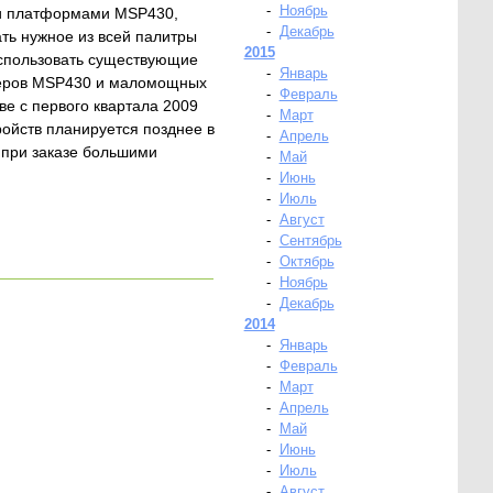
-
Ноябрь
ми платформами MSP430,
-
Декабрь
ть нужное из всей палитры
2015
использовать существующие
-
Январь
леров MSP430 и маломощных
-
Февраль
е с первого квартала 2009
-
Март
ройств планируется позднее в
-
Апрель
 при заказе большими
-
Май
-
Июнь
-
Июль
-
Август
-
Сентябрь
-
Октябрь
-
Ноябрь
-
Декабрь
2014
-
Январь
-
Февраль
-
Март
-
Апрель
-
Май
-
Июнь
-
Июль
-
Август