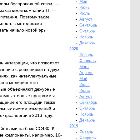
-
Май
колы беспроводной связи, —
-
Июнь
 заказчиком компании TI. —
-
Июль
 питания. Поэтому такие
-
Август
ьность с методиками
-
Сентябрь
вать начало новой эры
-
Октябрь
-
Ноябрь
-
Декабрь
2020
-
Январь
-
Февраль
 интеграции, что позволяет
-
Март
внению с решениями на двух
-
Апрель
ниях, как интеллектуальные
-
Май
или медицинского
-
Июнь
торые объединяют дежурные
-
Июль
е компьютерные программы
-
Август
ращение его площади также
-
Сентябрь
-
Октябрь
альных систем измерений и
-
Ноябрь
ектроэнергии в 2013 году.
-
Декабрь
2019
йствами на базе CC430. К
-
Январь
е компоненты, например, 16-
-
Февраль