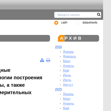
сайт
datasheets
АРХИВ
2026
-
Январь
-
Февраль
-
Март
-
Апрель
щные
-
Май
-
Июнь
логии построения
-
Июль
ы, а также
-
Август
2025
змерительных
-
Январь
-
Март
-
Апрель
-
Май