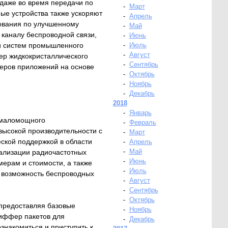
даже во время передачи по
-
Март
ые устройства также ускоряют
-
Апрель
рования по улучшенному
-
Май
 каналу беспроводной связи,
-
Июнь
 и систем промышленного
-
Июль
-
Август
ер жидкокристаллического
-
Сентябрь
еров приложений на основе
-
Октябрь
-
Ноябрь
-
Декабрь
2018
-
Январь
 маломощного
-
Февраль
высокой производительности с
-
Март
еской поддержкой в области
-
Апрель
-
Май
еализации радиочастотных
-
Июнь
мерам и стоимости, а также
-
Июль
ь возможность беспроводных
-
Август
-
Сентябрь
-
Октябрь
 предоставляя базовые
-
Ноябрь
ниффер пакетов для
-
Декабрь
знакомиться и приступить к