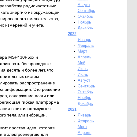
-
Август
 разработку радиочастотных
-
Сентябрь
екать энергию из окружающей
-
Октябрь
нированного вмешательства,
-
Ноябрь
их измерений и учета.
-
Декабрь
2022
-
Январь
-
Февраль
-
Март
лера MSP430F5xx и
-
Апрель
-
Май
еализовать беспроводные
-
Июнь
я десять и более лет, что
-
Июль
ерительных систем.
-
Август
улировать распространение
-
Сентябрь
ора информации. Это решение
-
Октябрь
ров, содержание влаги или
-
Ноябрь
берегающая гибкая платформа
-
Декабрь
тания в них используются
2021
ого тела или вибрации.
-
Январь
-
Февраль
-
Март
жит простая идея, которая
-
Апрель
я в электроэнергию для