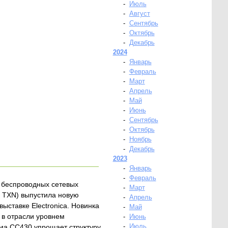
-
Июль
-
Август
-
Сентябрь
-
Октябрь
-
Декабрь
2024
-
Январь
-
Февраль
-
Март
-
Апрель
-
Май
-
Июнь
-
Сентябрь
-
Октябрь
-
Ноябрь
-
Декабрь
2023
-
Январь
-
Февраль
 беспроводных сетевых
-
Март
: TXN) выпустила новую
-
Апрель
ставке Electronica. Новинка
-
Май
 в отрасли уровнем
-
Июнь
-
Июль
ма CC430 упрощает структуру