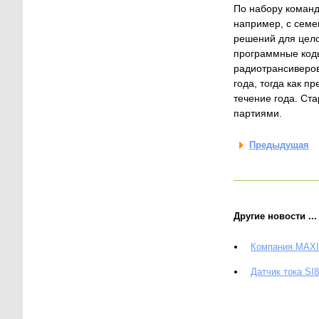
По набору коман
например, с семе
решений для цело
программные код
радиотрансиверов
года, тогда как 
течение года. Ст
партиями.
Предыдущая
Другие новости ...
Компания MAXI
Датчик тока SI