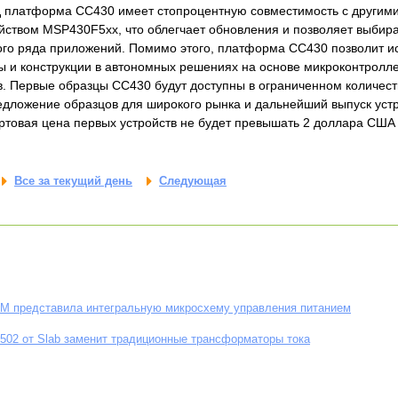
д платформа CC430 имеет стопроцентную совместимость с други
йством MSP430F5xx, что облегчает обновления и позволяет выбира
го ряда приложений. Помимо этого, платформа CC430 позволит 
ы и конструкции в автономных решениях на основе микроконтрол
. Первые образцы CC430 будут доступны в ограниченном количеств
предложение образцов для широкого рынка и дальнейший выпуск уст
артовая цена первых устройств не будет превышать 2 доллара США
Все за текущий день
Следующая
M представила интегральную микросхему управления питанием
8502 от Slab заменит традиционные трансформаторы тока