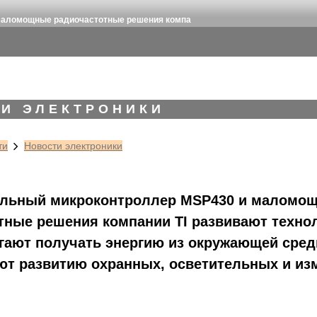
маломощные радиочастотные решения компа
И ЭЛЕКТРОНИКИ
ти
Новости электроники
льный микроконтроллер MSP430 и маломо
тные решения компании TI развивают техно
огают получать энергию из окружающей сред
ют развитию охранных, осветительных и и