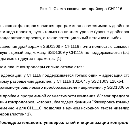
Рис. 1. Схема включения драйвера CH1116
ешающих факторов является программная совместимость драйверо
сти кода проекта, пусть только на нижнем уровне (уровне драйверо
 поддержание проекта, а также потенциальный источник ошибок.
равления драйверами SSD1309 и CH1116 почти полностью совмес
вуют: целый ряд команд SSD1309 у CH1116 не поддерживается (эфф
ды имеют другие параметры [1].
ном плане контроллеры сильно отличаются:
адресации: у CH1116 поддерживается только один – адресация ст
ому разрешению дисплея: у CH1116 132х64, у SSD1309 128х64;
раммно-управляемого преобразователя напряжения: у SSD1306 он 
я проблем программной совместимости компания Winstar предлаг
ции контроллеров, которая, благодаря функции "блокировка коман
еменно и для CH1116, позволяя в едином исходном тексте нивелир
ров (листинг 1).
 Последовательность универсальной инициализации контрол