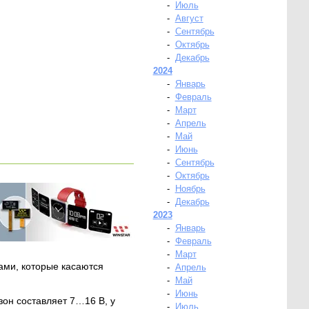
-
Июль
-
Август
-
Сентябрь
-
Октябрь
-
Декабрь
2024
-
Январь
-
Февраль
-
Март
-
Апрель
-
Май
-
Июнь
-
Сентябрь
-
Октябрь
-
Ноябрь
-
Декабрь
2023
-
Январь
-
Февраль
-
Март
ками, которые касаются
-
Апрель
-
Май
-
Июнь
зон составляет 7…16 В, у
-
Июль