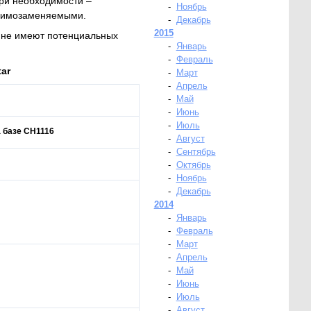
при необходимости –
-
Ноябрь
заимозаменяемыми.
-
Декабрь
2015
и не имеют потенциальных
-
Январь
-
Февраль
ar
-
Март
-
Апрель
-
Май
-
Июнь
-
Июль
 базе CH1116
-
Август
-
Сентябрь
-
Октябрь
-
Ноябрь
-
Декабрь
2014
-
Январь
-
Февраль
-
Март
-
Апрель
-
Май
-
Июнь
-
Июль
-
Август