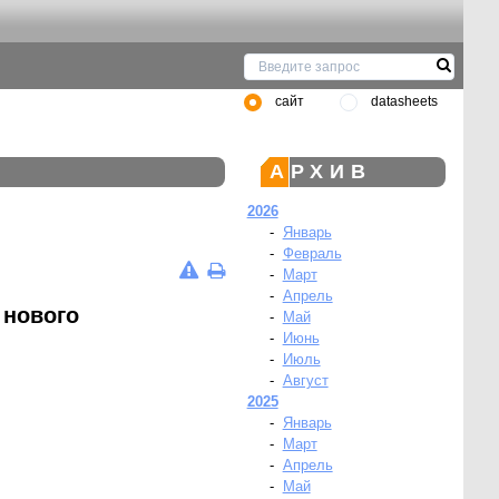
сайт
datasheets
АРХИВ
2026
-
Январь
-
Февраль
-
Март
-
Апрель
 нового
-
Май
-
Июнь
-
Июль
-
Август
2025
-
Январь
-
Март
-
Апрель
-
Май