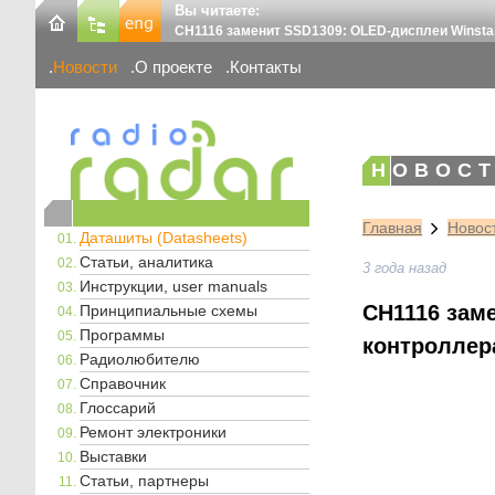
Вы читаете:
CH1116 заменит SSD1309: OLED-дисплеи Winstar
Новости
О проекте
Контакты
НОВОСТ
Главная
Новос
Даташиты (Datasheets)
Статьи, аналитика
3 года назад
Инструкции, user manuals
CH1116 заме
Принципиальные схемы
Программы
контроллер
Радиолюбителю
Справочник
Глоссарий
Ремонт электроники
Выставки
Статьи, партнеры