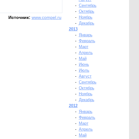
-
Сентябрь
-
Октябрь
Источник:
www.compel.ru
-
Ноябрь
-
Декабрь
2013
-
Январь
-
Февраль
-
Март
-
Апрель
-
Май
-
Июнь
-
Июль
-
Август
-
Сентябрь
-
Октябрь
-
Ноябрь
-
Декабрь
2012
-
Январь
-
Февраль
-
Март
-
Апрель
-
Май