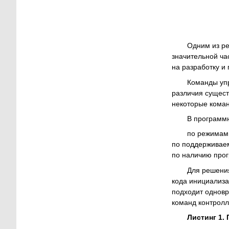
Одним из р
значительной ча
на разработку и
Команды уп
различия сущест
некоторые коман
В программ
по режимам 
по поддерживаем
по наличию прог
Для решени
кода инициализа
подходит одновр
команд контролле
Листинг 1.