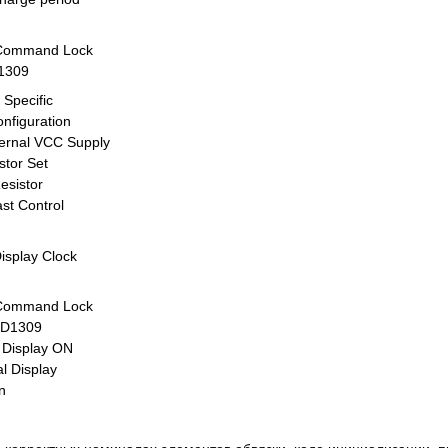
 Command Lock
D1309
Specific
nfiguration
ternal VCC Supply
stor Set
esistor
ast Control
Display Clock
 Command Lock
SD1309
e Display ON
l Display
n