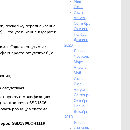
-
Май
-
Июнь
-
Июль
-
Август
-
Сентябрь
в, поскольку переписывание
-
Октябрь
в) – это увеличение издержек
-
Ноябрь
-
Декабрь
2020
тимы. Однако ощутимые
-
Январь
ект просто отсутствует), а
-
Февраль
-
Март
-
Апрель
-
Май
раниц;
-
Июнь
-
Июль
отсутствует.
-
Август
-
Сентябрь
ает простую модификацию
-
Октябрь
д" контроллера SSD1306,
-
Ноябрь
овать разницу в системе
-
Декабрь
2019
-
Январь
леров SSD1306/CH1116
-
Февраль