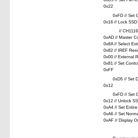
0x22
0xFD // Set
0x16 // Lock SS
// CH1116 
0xAD // Master Co
0x8A // Select Ex
0x82 // IREF Resi
0x00 // External R
0x81 // Set Contr
0xFF
0xD5 // Set 
0x12
0xFD // Set
0x12 // Unlock S
0xA4 // Set Entir
0xA6 // Set Norma
0xAF // Display O