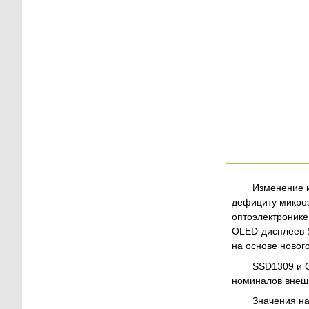
Изменение и
дефициту микроэ
оптоэлектронике
OLED-дисплеев S
на основе новог
SSD1309 и C
номиналов внешн
Значения на