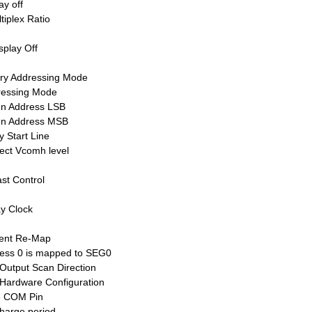
ay off
tiplex Ratio
splay Off
ry Addressing Mode
ressing Mode
mn Address LSB
mn Address MSB
y Start Line
lect Vcomh level
ast Control
ay Clock
ment Re-Map
ss 0 is mapped to SEG0
Output Scan Direction
Hardware Configuration
ve COM Pin
Charge period