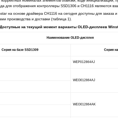
 корректных номиналах элементов обвязки, коде инициализации, 
кода для отображения контроллеры SSD1306 и CH1116 являются в
star на основе драйвера CH1116 на сегодня доступны для заказа 
ми производства и доставки (таблица 1).
 Доступные на текущий момент варианты OLED-дисплеев Winst
Наименование OLED-дисплея
Серия на базе SSD1309
Серия на
WEP012864AJ
WEO012864AJ
WEO012864AK