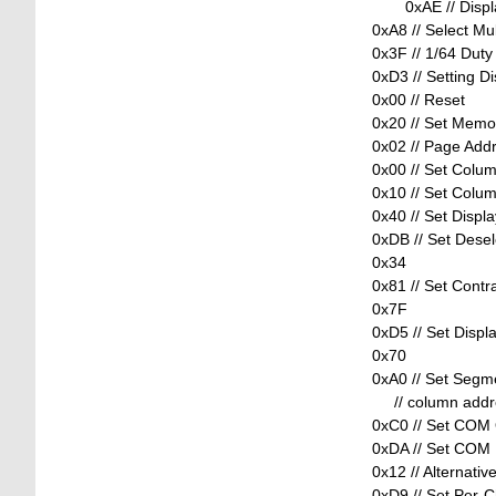
0xAE // Displ
0xA8 // Select Mul
0x3F // 1/64 Duty
0xD3 // Setting Di
0x00 // Reset
0x20 // Set Memo
0x02 // Page Add
0x00 // Set Colu
0x10 // Set Colu
0x40 // Set Displa
0xDB // Set Dese
0x34
0x81 // Set Contr
0x7F
0xD5 // Set Displ
0x70
0xA0 // Set Seg
// column addre
0xC0 // Set COM 
0xDA // Set COM 
0x12 // Alternati
0xD9 // Set Per-