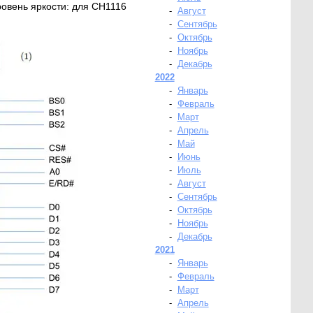
ровень яркости: для CH1116
-
Август
-
Сентябрь
-
Октябрь
-
Ноябрь
-
Декабрь
2022
-
Январь
-
Февраль
-
Март
-
Апрель
-
Май
-
Июнь
-
Июль
-
Август
-
Сентябрь
-
Октябрь
-
Ноябрь
-
Декабрь
2021
-
Январь
-
Февраль
-
Март
-
Апрель