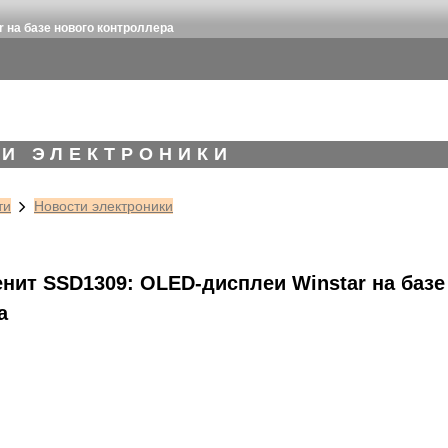
 на базе нового контроллера
И ЭЛЕКТРОНИКИ
ти
Новости электроники
нит SSD1309: OLED-дисплеи Winstar на базе
а