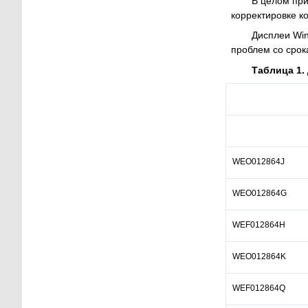
В целом при
корректировке 
Дисплеи Win
проблем со срока
Таблица 1.
WEO012864J
WEO012864G
WEF012864H
WEO012864K
WEF012864Q