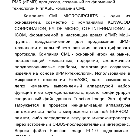
PMR (dPMR) процессор, созданный по фирменной
технологии FirmASIC компании CML.
Компания CML MICROCIRCUITS - один из
основателей, совместно с компаниями KENWOOD
CORPORATION, FYLDE MICRO, CTE INTERNATIONAL и
ICOM, формируемой в настоящее время dPMR MoU-
группы, предназначенной для продвижения dPM-
технологии и дальнейшего развития нового цифрового
протокола. Компания CML - основной игрок на рынке,
поставляющий компактные, недорогие, экономичные
полупроводниковые приборы, помогающие создавать
изделия на основе dPMR-технологии. Использование в
микросхеме технологии FirmASIC, дает возможность
легко изменять выполняемый аппаратурой набор
функций и ее функциональность, просто конфигурируя
специальный файл данных Function Image. Этот файл
загружается в процессе инициализации аппаратуры
автоматически либо с микросхемы внешней EEPROM-
памяти, либо посредством ведущего микроконтроллера
через встроенный C-BUS-последовательный интерфейс.
Версия файла Function Image FI-1.0 поддерживает