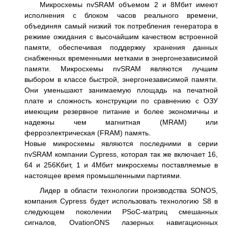
Микросхемы nvSRAM объемом 2 и 8Мбит имеют
исполнения с блоком часов реального времени,
объединяя самый низкий ток потребления генератора в
режиме ожидания с высочайшим качеством встроенной
памяти, обеспечивая поддержку хранения данных
снабженных временными метками в энергонезависимой
памяти. Микросхемы nvSRAM являются лучшим
выбором в классе быстрой, энергонезависимой памяти.
Они уменьшают занимаемую площадь на печатной
плате и сложность конструкции по сравнению с ОЗУ
имеющим резервное питание и более экономичны и
надежны чем магнитная (MRAM) или
ферроэлектрическая (FRAM) память.
Новые микросхемы являются последними в серии
nvSRAM компании Cypress, которая так же включает 16,
64 и 256Kбит, 1 и 4Mбит микросхемы поставляемые в
настоящее время промышленными партиями.
Лидер в области технологии производства SONOS,
компания Cypress будет использовать технологию S8 в
следующем поколении PSoC-матриц смешанных
сигналов, OvationONS лазерных навигационных