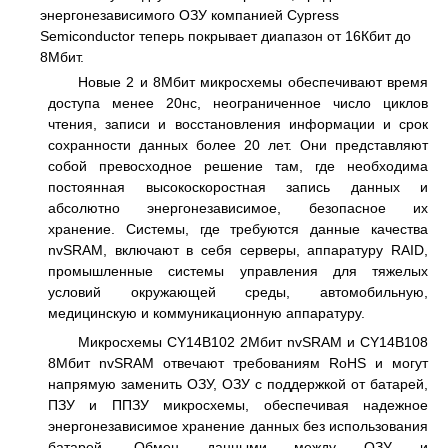
энергонезависимого ОЗУ компанией Cypress
Semiconductor теперь покрывает диапазон от 16Кбит до
8Мбит.
Новые 2 и 8Мбит микросхемы обеспечивают время
доступа менее 20нс, неограниченное число циклов
чтения, записи и восстановления информации и срок
сохранности данных более 20 лет. Они представляют
собой превосходное решение там, где необходима
постоянная высокоскоростная запись данных и
абсолютно энергонезависимое, безопасное их
хранение. Системы, где требуются данные качества
nvSRAM, включают в себя серверы, аппаратуру RAID,
промышленные системы управления для тяжелых
условий окружающей среды, автомобильную,
медицинскую и коммуникационную аппаратуру.
Микросхемы CY14B102 2Mбит nvSRAM и CY14B108
8Mбит nvSRAM отвечают требованиям RoHS и могут
напрямую заменить ОЗУ, ОЗУ с поддержкой от батарей,
ПЗУ и ППЗУ микросхемы, обеспечивая надежное
энергонезависимое хранение данных без использования
батарей. Обмен данными между ОЗУ и