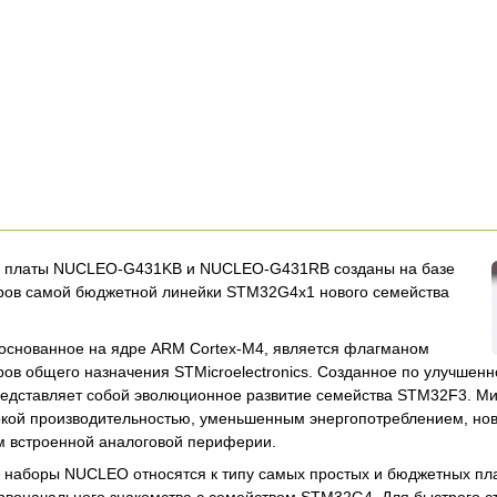
 платы NUCLEO-G431KB и NUCLEO-G431RB созданы на базе
ров самой бюджетной линейки STM32G4x1 нового семейства
основанное на ядре ARM Cortex-M4, является флагманом
ов общего назначения STMicroelectronics. Созданное по улучшен
представляет собой эволюционное развитие семейства STM32F3. 
окой производительностью, уменьшенным энергопотреблением, н
м встроенной аналоговой периферии.
наборы NUCLEO относятся к типу самых простых и бюджетных пла