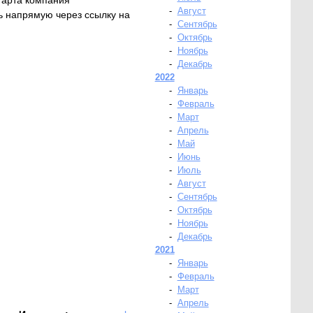
тарта компания
-
Август
ь напрямую через ссылку на
-
Сентябрь
-
Октябрь
-
Ноябрь
-
Декабрь
2022
-
Январь
-
Февраль
-
Март
-
Апрель
-
Май
-
Июнь
-
Июль
-
Август
-
Сентябрь
-
Октябрь
-
Ноябрь
-
Декабрь
2021
-
Январь
-
Февраль
-
Март
-
Апрель