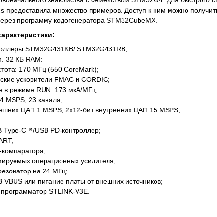
рвоначального знакомства с семейством STM32G4. Для быстрого с
ics предоставила множество примеров. Доступ к ним можно получит
 через программу кодогенератора STM32CubeMX.
арактеристики:
роллеры STM32G431KB/ STM32G431RB;
h, 32 КБ RAM;
стота: 170 МГц (550 CoreMark);
ские ускорители FMAC и CORDIC;
е в режиме RUN: 173 мкА/МГц;
4 MSPS, 23 канала;
нешних ЦАП 1 MSPS, 2х12-бит внутренних ЦАП 15 MSPS;
B Type-C™/USB PD-контроллер;
ART;
ail-компаратора;
мируемых операционных усилителя;
резонатор на 24 МГц;
B VBUS или питание платы от внешних источников;
 программатор STLINK-V3E.