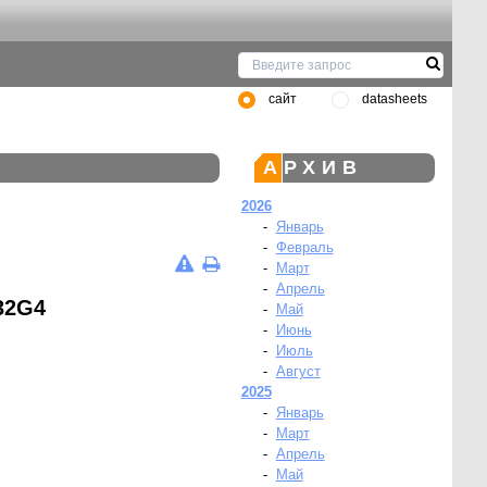
сайт
datasheets
АРХИВ
2026
-
Январь
-
Февраль
-
Март
-
Апрель
32G4
-
Май
-
Июнь
-
Июль
-
Август
2025
-
Январь
-
Март
-
Апрель
-
Май