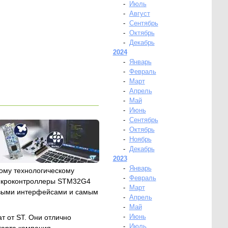
-
Июль
-
Август
-
Сентябрь
-
Октябрь
-
Декабрь
2024
-
Январь
-
Февраль
-
Март
-
Апрель
-
Май
-
Июнь
-
Сентябрь
-
Октябрь
-
Ноябрь
-
Декабрь
2023
-
Январь
ному технологическому
-
Февраль
Микроконтроллеры STM32G4
-
Март
овыми интерфейсами и самым
-
Апрель
-
Май
-
Июнь
т от ST. Они отлично
-
Июль