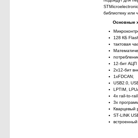
подойдут для пе
STMicroelectron
библиотеку или
Основные х
Микроконт
128 КБ Flas
тактовая ча
Математиче
потреблени
12-бит АЦП 
2х12-бит в
1xFDCAN;
USB2.0, US
LPTIM, LPU
4x rail-to-r
3x програм
Кварцевый 
ST-LINK US
встроенный