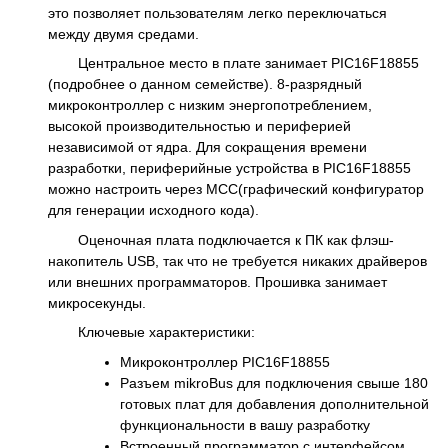
это позволяет пользователям легко переключаться
между двумя средами.
Центральное место в плате занимает PIC16F18855
(подробнее о данном семействе). 8-разрядный
микроконтроллер с низким энергопотреблением,
высокой производительностью и периферией
независимой от ядра. Для сокращения времени
разработки, периферийные устройства в PIC16F18855
можно настроить через MCC(графический конфигуратор
для генерации исходного кода).
Оценочная плата подключается к ПК как флэш-
накопитель USB, так что не требуется никаких драйверов
или внешних программаторов. Прошивка занимает
микросекунды.
Ключевые характеристики:
Микроконтроллер PIC16F18855
Разъем mikroBus для подключения свыше 180
готовых плат для добавления дополнительной
функциональности в вашу разработку
Встроенный программатор с интерфейсом