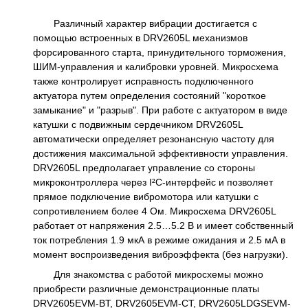
Различный характер вибрации достигается с
помощью встроенных в DRV2605L механизмов
форсированного старта, принудительного торможения,
ШИМ-управления и калибровки уровней. Микросхема
также контролирует исправность подключенного
актуатора путем определения состояний "короткое
замыкание" и "разрыв". При работе с актуатором в виде
катушки с подвижным сердечником DRV2605L
автоматически определяет резонансную частоту для
достижения максимальной эффективности управления.
DRV2605L предполагает управление со стороны
микроконтроллера через I²C-интерфейс и позволяет
прямое подключение вибромотора или катушки с
сопротивлением более 4 Ом. Микросхема DRV2605L
работает от напряжения 2.5…5.2 В и имеет собственный
ток потребления 1.9 мкА в режиме ожидания и 2.5 мА в
момент воспроизведения виброэффекта (без нагрузки).
Для знакомства с работой микросхемы можно
приобрести различные демонстрационные платы
DRV2605EVM-BT, DRV2605EVM-CT, DRV2605LDGSEVM-