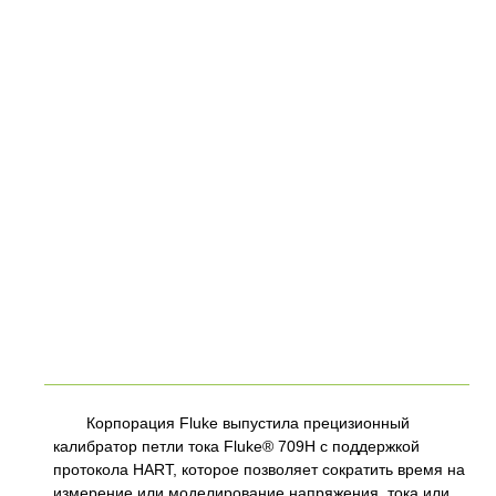
Корпорация Fluke выпустила прецизионный
калибратор петли тока Fluke® 709H с поддержкой
протокола HART, которое позволяет сократить время на
измерение или моделирование напряжения, тока или