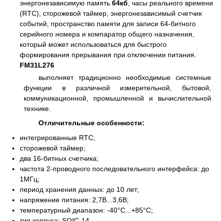
энергонезависимую память
64кб
, часы реального времени
(RTC), сторожевой таймер, энергонезависимый счетчик
событий, пространство памяти для записи 64-битного
серийного номера и компаратор общего назначения,
который может использоваться для быстрого
формирования прерывания при отключении питания.
FM31L276
выполняет традиционно необходимые системные
функции в различной измерительной, бытовой,
коммуникационной, промышленной и вычислительной
технике.
Отличительные особенности:
интегрированные RTC;
сторожевой таймер;
два 16-битных счетчика;
частота 2-проводного последовательного интерфейса: до
1МГц;
период хранения данных: до 10 лет;
напряжение питания: 2,7В...3,6В;
температурный диапазон: -40°C...+85°С;
тип корпуса: SOIC-14.