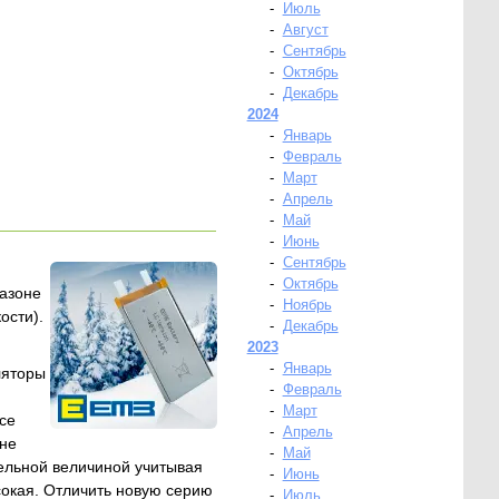
-
Июль
-
Август
-
Сентябрь
-
Октябрь
-
Декабрь
2024
-
Январь
-
Февраль
-
Март
-
Апрель
-
Май
-
Июнь
-
Сентябрь
-
Октябрь
азоне
-
Ноябрь
ости).
-
Декабрь
2023
-
Январь
ляторы
-
Февраль
-
Март
се
-
Апрель
 не
-
Май
тельной величиной учитывая
-
Июнь
сокая. Отличить новую серию
-
Июль