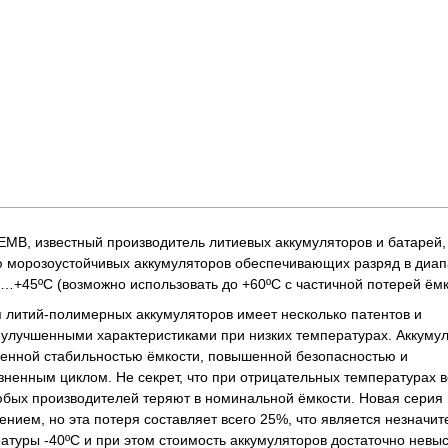
MB, известный производитель литиевых аккумуляторов и батарей,
 морозоустойчивых аккумуляторов обеспечивающих разряд в диап
…+45ºC (возможно использовать до +60ºC с частичной потерей ёмк
 литий-полимерных аккумуляторов имеет несколько патентов и
 улучшенными характеристиками при низких температурах. Аккуму
енной стабильностью ёмкости, повышенной безопасностью и
ненным циклом. Не секрет, что при отрицательных температурах в
бых производителей теряют в номинальной ёмкости. Новая серия
ением, но эта потеря составляет всего 25%, что является незначи
атуры -40ºC и при этом стоимость аккумуляторов достаточно невы