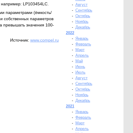
я например: LP103454LC.
-
Август
-
Сентябрь
ми параметрами (ёмкость/
-
Октябрь
ии собственных параметров
-
Ноябрь
на превышать значения 100-
-
Декабрь
2022
-
Январь
Источник:
www.compel.ru
-
Февраль
-
Март
-
Апрель
-
Май
-
Июнь
-
Июль
-
Август
-
Сентябрь
-
Октябрь
-
Ноябрь
-
Декабрь
2021
-
Январь
-
Февраль
-
Март
-
Апрель