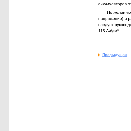
аккумуляторов о
По желанию 
напряжение) и р
следует руковод
115 Ач/дм³.
Предыдущая