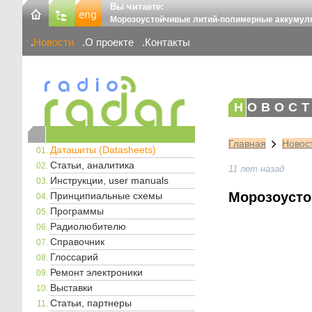
Вы читаете:
Морозоустойчивые литий-полимерные аккумул
Новости
О проекте
Контакты
НОВОСТ
Главная
Новос
Даташиты (Datasheets)
Статьи, аналитика
11 лет назад
Инструкции, user manuals
Морозоусто
Принципиальные схемы
Программы
Радиолюбителю
Справочник
Глоссарий
Ремонт электроники
Выставки
Статьи, партнеры