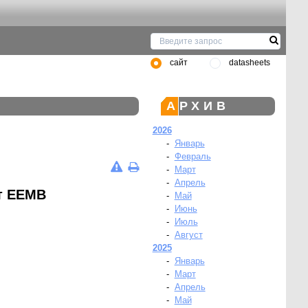
сайт
datasheets
АРХИВ
2026
-
Январь
-
Февраль
-
Март
-
Апрель
т EEMB
-
Май
-
Июнь
-
Июль
-
Август
2025
-
Январь
-
Март
-
Апрель
-
Май