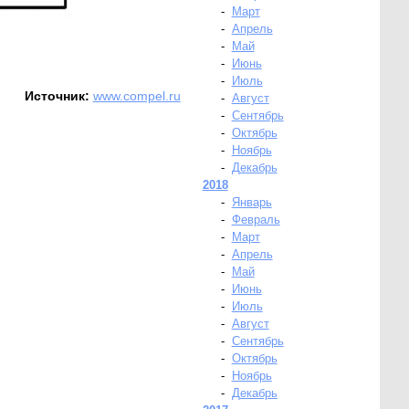
-
Март
-
Апрель
-
Май
-
Июнь
-
Июль
Источник:
www.compel.ru
-
Август
-
Сентябрь
-
Октябрь
-
Ноябрь
-
Декабрь
2018
-
Январь
-
Февраль
-
Март
-
Апрель
-
Май
-
Июнь
-
Июль
-
Август
-
Сентябрь
-
Октябрь
-
Ноябрь
-
Декабрь