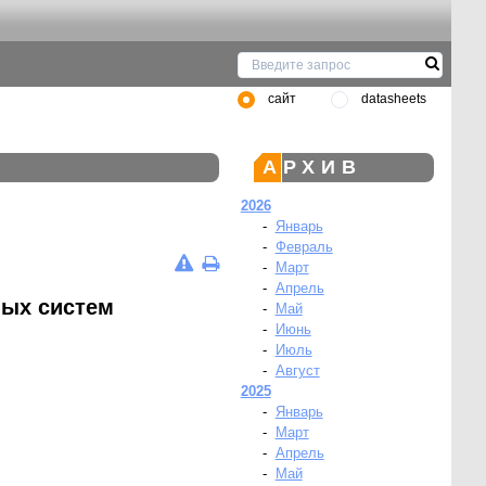
сайт
datasheets
АРХИВ
2026
-
Январь
-
Февраль
-
Март
-
Апрель
ных систем
-
Май
-
Июнь
-
Июль
-
Август
2025
-
Январь
-
Март
-
Апрель
-
Май