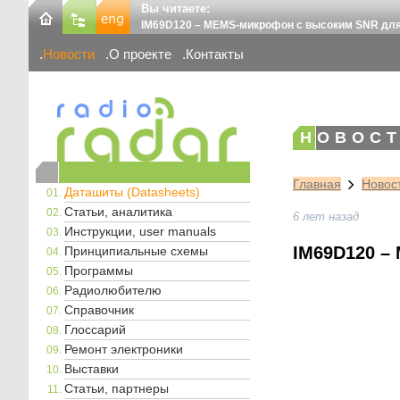
Вы читаете:
IM69D120 – MEMS-микрофон с высоким SNR для
Новости
О проекте
Контакты
НОВОСТ
Главная
Новос
Даташиты (Datasheets)
Статьи, аналитика
6 лет назад
Инструкции, user manuals
IM69D120 –
Принципиальные схемы
Программы
Радиолюбителю
Справочник
Глоссарий
Ремонт электроники
Выставки
Статьи, партнеры