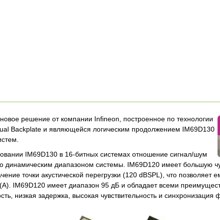
новое решение от компании Infineon, построенное по технологии
ual Backplate и являющейся логическим продолжением IM69D130
истем.
овании IM69D130 в 16-битных системах отношение сигнал/шум
о динамическим диапазоном системы. IM69D120 имеет большую чув
ачение точки акустической перегрузки (120 dBSPL), что позволяет 
 (A). IM69D120 имеет диапазон 95 дБ и обладает всеми преимущес
сть, низкая задержка, высокая чувствительность и синхронизация ф