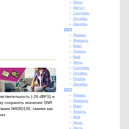
-
Июль
-
Август
-
Сентябрь
-
Октябрь
-
Декабрь
2024
-
Январь
-
Февраль
-
Март
-
Апрель
-
Май
-
Июнь
-
Сентябрь
-
Октябрь
-
Ноябрь
-
Декабрь
2023
-
Январь
ствительность (-26 dBFS) и
-
Февраль
ему сохранять значение SNR
-
Март
твами IM69D130, такими как
-
Апрель
аз.
-
Май
-
Июнь
-
Июль