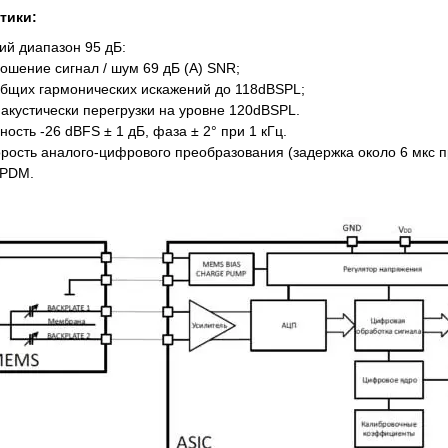
тики:
ий диапазон 95 дБ:
ошение сигнал / шум 69 дБ (A) SNR;
бщих гармонических искажений до 118dBSPL;
 акустически перегрузки на уровне 120dBSPL.
ность -26 dBFS ± 1 дБ, фаза ± 2° при 1 кГц.
рость аналого-цифрового преобразования (задержка около 6 мкс пр
 PDM.