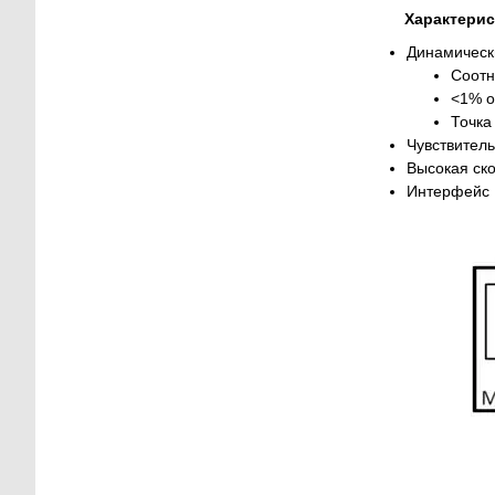
Характерис
Динамическ
Соотн
<1% о
Точка
Чувствитель
Высокая ско
Интерфейс