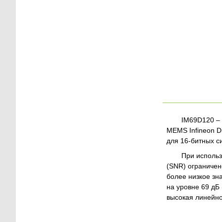
IM69D120 – 
MEMS Infineon D
для 16-битных с
При использ
(SNR) ограничен
более низкое зн
на уровне 69 дБ
высокая линейно