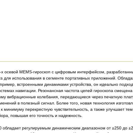
-х осевой MEMS-гироскоп с цифровым интерфейсом, разработанн
ics для использования в сегменте портативных приложений. Облада
пример, встроенными динамиками устройства, он идеально подход
стемах навигации. Резонансная частота цепей гироскопа смещена 
ому вибрационные колебания, передающиеся через печатную плату
менений в полезный сигнал. Более того, новая технология изготов
 к минимуму перекрестную чувствительность, а также улучшает те
ора, повышая его точность и надежность.
 обладает регулируемым динамическим диапазоном от ±250 до ±2