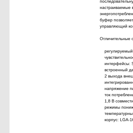
последовательну
настраиваемые в
энергопотреблен
буфер позволяет
управляющий ко
Отличительные 
регулируемый д
чувствительност
интерфейсы: SP
встроенный дат
2 выхода внешни
интегрированны
напряжение пит
ток потреблени
1,8 В совмести
режимы понижен
температурный 
корпус: LGA-16