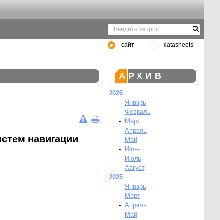
сайт
datasheets
АРХИВ
2026
-
Январь
-
Февраль
-
Март
-
Апрель
стем навигации
-
Май
-
Июнь
-
Июль
-
Август
2025
-
Январь
-
Март
-
Апрель
-
Май