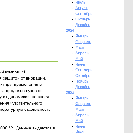
-
Июль
-
Август
-
Сентябрь
-
Октябрь
-
Декабрь
2024
-
Январь
-
Февраль
-
Март
-
Апрель
-
Май
-
Июнь
-
Сентябрь
ый компанией
-
Октябрь
я защитой от вибраций,
-
Ноябрь
ит для применения в
-
Декабрь
за пределы звукового
2023
 от динамиков, не вносят
-
Январь
ления чувствительного
-
Февраль
мпературную стабильность
-
Март
-
Апрель
-
Май
-
Июнь
000 °/с. Данные выдаются в
-
Июль