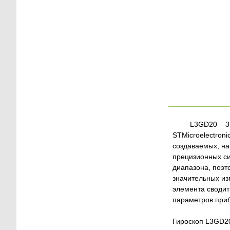
L3GD20 – 3
STMicroelectron
создаваемых, на
прецизионных си
диапазона, поэт
значительных из
элемента сводит
параметров приб
Гироскоп L3GD20