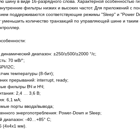
ю шину в виде 16-разрядного слова. Характерной особенностью ги
нутренние фильтры низких и высоких частот. Для приложений с п
ием поддерживаются соответствующие режимы "Sleep" и "Power D
 уменьшить количество транзакций по управляющей шине и таким о
нтроллер.
особенности:
инамический диапазон: ±250/±500/±2000 °/с;
ь: 70 мВ/°;
I/I2C;
чик температуры (8-бит);
х прерываний: interrupt, ready;
е фильтры ВЧ и НЧ;
ания: 2,4 … 3,6 В;
я: 6,1 мА;
мые порты ввода/вывода;
ного энергопотребления: Power-Down и Sleep;
диапазон: -40…+85° C;
 (4x4x1 мм).