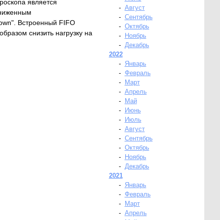
роскопа является
-
Август
ониженным
-
Сентябрь
own". Встроенный FIFO
-
Октябрь
бразом снизить нагрузку на
-
Ноябрь
-
Декабрь
2022
-
Январь
-
Февраль
-
Март
-
Апрель
-
Май
-
Июнь
-
Июль
-
Август
-
Сентябрь
-
Октябрь
-
Ноябрь
-
Декабрь
2021
-
Январь
-
Февраль
-
Март
-
Апрель