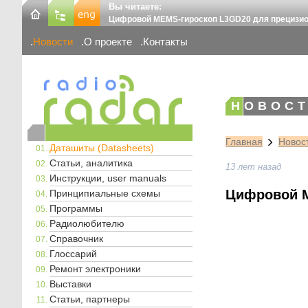
Вы читаете:
Цифровой MEMS-гироскоп L3GD20 для прецизио
Новости
О проекте
Контакты
НОВОСТ
Главная
Новос
Даташиты (Datasheets)
Статьи, аналитика
13 лет назад
Инструкции, user manuals
Цифровой M
Принципиальные схемы
Программы
Радиолюбителю
Справочник
Глоссарий
Ремонт электроники
Выставки
Статьи, партнеры