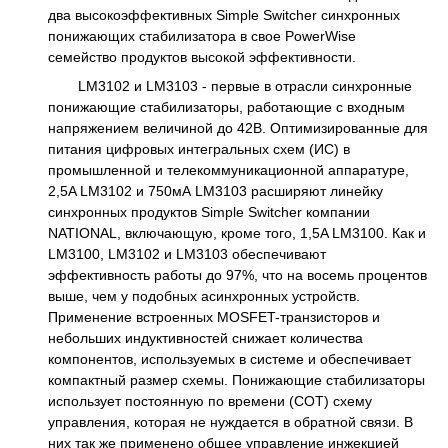
два высокоэффективных Simple Switcher синхронных
понижающих стабилизатора в свое PowerWise
семейство продуктов высокой эффективности.
LM3102 и LM3103 - первые в отрасли синхронные
понижающие стабилизаторы, работающие с входным
напряжением величиной до 42В. Оптимизированные для
питания цифровых интегральных схем (ИС) в
промышленной и телекоммуникационной аппаратуре,
2,5A LM3102 и 750мА LM3103 расширяют линейку
синхронных продуктов Simple Switcher компании
NATIONAL, включающую, кроме того, 1,5A LM3100. Как и
LM3100, LM3102 и LM3103 обеспечивают
эффективность работы до 97%, что на восемь процентов
выше, чем у подобных асинхронных устройств.
Применение встроенных MOSFET-транзисторов и
небольших индуктивностей снижает количества
компонентов, используемых в системе и обеспечивает
компактный размер схемы. Понижающие стабилизаторы
использует постоянную по времени (COT) схему
управления, которая не нуждается в обратной связи. В
них так же применено общее управление инжекцией