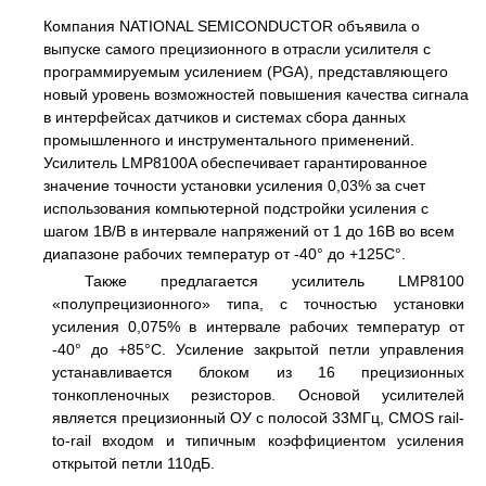
Компания NATIONAL SEMICONDUCTOR объявила о
выпуске самого прецизионного в отрасли усилителя с
программируемым усилением (PGA), представляющего
новый уровень возможностей повышения качества сигнала
в интерфейсах датчиков и системах сбора данных
промышленного и инструментального применений.
Усилитель LMP8100A обеспечивает гарантированное
значение точности установки усиления 0,03% за счет
использования компьютерной подстройки усиления с
шагом 1В/В в интервале напряжений от 1 до 16В во всем
диапазоне рабочих температур от -40° до +125C°.
Также предлагается усилитель LMP8100
«полупрецизионного» типа, с точностью установки
усиления 0,075% в интервале рабочих температур от
-40° до +85°С. Усиление закрытой петли управления
устанавливается блоком из 16 прецизионных
тонкопленочных резисторов. Основой усилителей
является прецизионный ОУ с полосой 33МГц, CMOS rail-
to-rail входом и типичным коэффициентом усиления
открытой петли 110дБ.