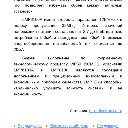
что позволяет избежать сбоев между записями
установок.
LMP8100А имеет скорость нарастания 12В/мксек и
полосу пропускания 33МГц. Интервал значений
напряжения питания составляет от 2,7 до 5,5В при токе
потребления 5,3мА и выходном токе 20мА. В режиме
энергосбережения потребляемый ток снижается до
20мА.
Будучи выполнены по фирменному
технологическому процессу VIP50 BiCMOS, усилители
LMP8100A и LMP8100 являются последним
дополнением к прецизионным низковольтным и
экономичным приборам семейства LMP. Они способны
кардинально улучшить точность системы и ее
экономичность.
Источник:
terraelectronica.ru
Предыдущая
Все за текущий день
Следующая