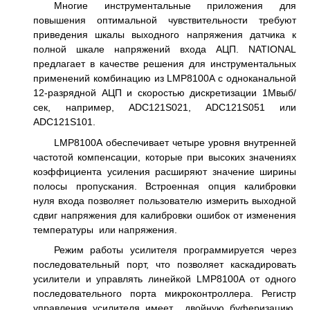
Многие инструментальные приложения для
повышения оптимальной чувствительности требуют
приведения шкалы выходного напряжения датчика к
полной шкале напряжений входа АЦП. NATIONAL
предлагает в качестве решения для инструментальных
применений комбинацию из LMP8100A с одноканальной
12-разрядной АЦП и скоростью дискретизации 1Mвыб/
сек, например, ADC121S021, ADC121S051 или
ADC121S101.
LMP8100А обеспечивает четыре уровня внутренней
частотой компенсации, которые при высоких значениях
коэффициента усиления расширяют значение ширины
полосы пропускания. Встроенная опция калибровки
нуля входа позволяет пользователю измерить выходной
сдвиг напряжения для калибровки ошибок от изменения
температуры или напряжения.
Режим работы усилителя программируется через
последовательный порт, что позволяет каскадировать
усилители и управлять линейкой LMP8100А от одного
последовательного порта микроконтроллера. Регистр
управления усилителя имеет двойную буферизацию,