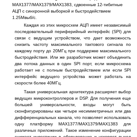
MAX1377/MAX1379/MAX1383, сдвоенные 12-тибитные
АЦП с синхронной выборкой и быстродействием
1.25Мвыб/с.
Каждая из этих микросхем АЦП имеет независимый
последовательный периферийный интерфейс (SPI) для
связи с ведущим устройством, что дает возможность
снизить частоту максимального тактового сигнала по
каждому порту до 20МГц при поддержке максимального
быстродействия. Или же разработчик может объединить
два потока данных в один SPI порт, если микросхема
работает не с полным быстродействием или если SPI
интерфейс ведущего устройства может работать на
скорости более 40МГц.
Такая универсальная архитектура расширяет выбор
ведущих микроконтроллеров и DSP. Для получения еще
большей универсальности, входы могут быть
сконфигурированы как четыре несимметричных или два
дифференциальных канала, что позволяет использовать
одну платформу MAX1377/MAX1379/MAX1383 для
различных приложений. Такое изменение конфигурации
снижает инвестиции в оборудование и ускоряет выход