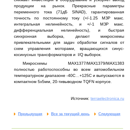
продукции на рынок. Прекрасные параметры
переменного тока (71дБ SINAD), гарантированная
точность по постоянному току (+/-1.25 МЗР макс.
интегральная нелинейность, и +/-1 МЗР макс.
дифференциальная нелинейность), и быстрая
синхронная выборка, делают микросхемы
привлекательными для задач обработки сигналов от
схем управления моторами, вращающихся синус-
косинусных трансформаторов и I/Q выборок.
Микросхемы MAX1377/MAX1379/MAX1383
полностью работоспособны во всем автомобильном
температурном диапазоне -40C…+125C и выпускаются в
компактном 5x5мм, 20-тивыводном TQFN корпусе.
Источник:
terraelectronica.ru
Предыдущая
Все за текущий день
Следующая