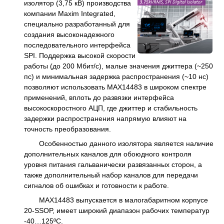
изолятор (3,75 кВ) производства
компании Maxim Integrated,
специально разработанный для
создания высоконадежного
последовательного интерфейса
SPI. Поддержка высокой скорости
работы (до 200 Мбит/с), малые значения джиттера (~250
пс) и минимальная задержка распространения (~10 нс)
позволяют использовать MAX14483 в широком спектре
применений, вплоть до развязки интерфейса
высокоскоростного АЦП, где джиттер и стабильность
задержки распространения напрямую влияют на
точность преобразования.
Особенностью данного изолятора является наличие
дополнительных каналов для обоюдного контроля
уровня питания гальванически развязанных сторон, а
также дополнительный набор каналов для передачи
сигналов об ошибках и готовности к работе.
MAX14483 выпускается в малогабаритном корпусе
20-SSOP, имеет широкий диапазон рабочих температур
-40…125ºС.