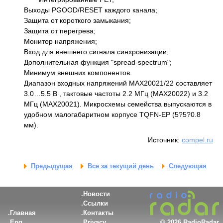
Выходы PGOOD/RESET каждого канала;
Защита от короткого замыкания;
Защита от перегрева;
Монитор напряжения;
Вход для внешнего сигнала синхронизации;
Дополнительная функция "spread-spectrum";
Минимум внешних компонентов.
Диапазон входных напряжений MAX20021/22 составляет
3.0…5.5 В , тактовые частоты 2.2 МГц (MAX20022) и 3.2
МГц (MAX20021). Микросхемы семейства выпускаются в
удобном малогабаритном корпусе TQFN-EP (5?5?0.8
мм).
Источник:
compel.ru
Предыдущая
Все за текущий день
Следующая
Новости
Ссылки
Главная
Контакты
Eng
Privacy
©
2026 RadioRadar