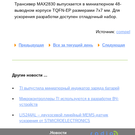
Трансивер MAX2830 выпускается в миниатюрном 48-
выводном корпусе TQFN-EP размерами 7х7 мм. Для
ускорения разработки доступен отладочный набор.
Источник:
compel
Предыдущая
Все за текущий день
Следующая
Другие новости ...
TI выпустила миниатюрный индикатор заряда батарей
Микроконтроллеры TI используются в разработке ВЧ-
устройств
LIS244AL – двухосевой линейный MEMS-датчик
ускорения от STMICROELECTRONICS
Новости