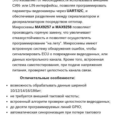
Это избавляет от необходимости использовать внешние
CAN- или LIN-интерфейсы, позволяя программировать
параметры видеокамеры через
UART/I2C
, и
обеспечивая разделение между сериализатором и
десериализатором посредством оптопар.
Микросхемы
MAX9257 и MAX9258
позволяют
производить горячую замену, что увеличивает
отказоустойчивость и позволяет осуществлять
программирование "на лету". Микросхемы имеют
встроенную систему обнаружения ошибок, чтобы
сигнализировать ECU о повреждении видеоданных, или
данных контрольного канала. Кроме того, встроенная
система самотестирования, при подаче напряжения
питания, проверяет целостность канала связи.
Отличительные особенности:
возможность обрабатывать данные шириной
10/12/14/16/18бит;
не требуется внешней тактовой частоты;
встроенный алгоритм проверки целостности видеоданных;
до десяти программируемых линий GPIO;
автоматическая синхронизация при потере тактового