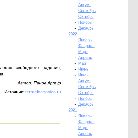
-
Август
-
Сентябрь
-
Октябрь
-
Ноябрь
-
Декабрь
2022
-
Январь
-
Февраль
-
Март
-
Апрель
-
Май
ения свободного падения,
-
Июнь
ия.
-
Июль
-
Август
Автор: Панов Артур
-
Сентябрь
Источник:
terraelectronica.ru
-
Октябрь
-
Ноябрь
-
Декабрь
2021
-
Январь
-
Февраль
-
Март
-
Апрель