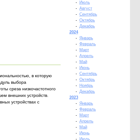
-
Июль
-
Август
-
Сентябрь
-
Октябрь
-
Декабрь
2024
-
Январь
-
Февраль
-
Март
-
Апрель
-
Май
-
Июнь
-
Сентябрь
иональностью, в которую
-
Октябрь
одуль выбора
-
Ноябрь
тоты среза низкочастотного
-
Декабрь
шем внешних устройств.
2023
вных устройствах с
-
Январь
-
Февраль
-
Март
-
Апрель
-
Май
-
Июнь
-
Июль