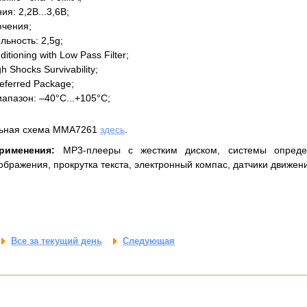
я: 2,2В...3,6В;
ючения;
льность: 2,5g;
ditioning with Low Pass Filter;
h Shocks Survivability;
referred Package;
апазон: –40°C...+105°C;
ьная схема MMA7261
здесь
.
рименения:
MP3-плееры с жестким диском, системы определ
ображения, прокрутка текста, электронный компас, датчики движен
Все за текущий день
Следующая