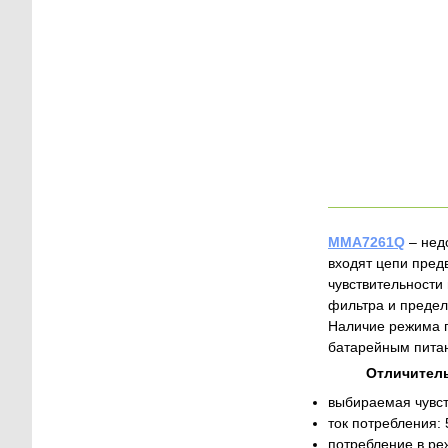
MMA7261Q
– нед
входят цепи пред
чувствительности
фильтра и предел
Наличие режима п
батарейным пита
Отличител
выбираемая чувств
ток потребления:
потребление в ре