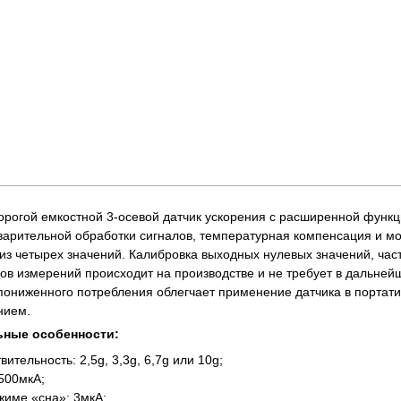
орогой емкостной 3-осевой датчик ускорения с расширенной функц
варительной обработки сигналов, температурная компенсация и м
 из четырех значений. Калибровка выходных нулевых значений, час
ов измерений происходит на производстве и не требует в дальней
ониженного потребления облегчает применение датчика в портати
нием.
ьные особенности:
ительность: 2,5g, 3,3g, 6,7g или 10g;
 500мкА;
жиме «сна»: 3мкА;