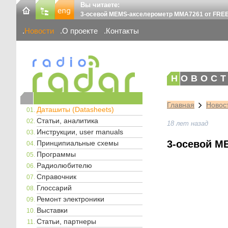
Вы читаете:
3-осевой MEMS-акселерометр MMA7261 от FREE
Новости
О проекте
Контакты
НОВОСТ
Главная
Новос
Даташиты (Datasheets)
Статьи, аналитика
18 лет назад
Инструкции, user manuals
3-осевой M
Принципиальные схемы
Программы
Радиолюбителю
Справочник
Глоссарий
Ремонт электроники
Выставки
Статьи, партнеры