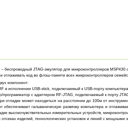
– беспроводный JTAG-эмулятор для микроконтроллеров MSP430
и отлаживать код во флэш-памяти всех микроконтроллеров семей
двух компонент:
RF в исполнении USB-stick, подключаемый к USB-порту компьютера
р/программатор с адаптером RF-JTAG, подключаемый к порту JTA
ри отладке может находиться на расстоянии до 100м от инструме
л обеспечивает гальваническую развязку компьютера и отлаживае
адке высокочувствительных измерительных устройств, микроконтр
 отсеках изделий, технологических установок и линий с мощными 