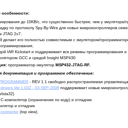
 особенности:
мирования до 10KB/с, что существенно быстрее, чем у эмулятора/
адку по протоколу Spy-By-Wire для новых микроконтроллеров сем
м JTAG 2x7;
ll делает его полностью совместимым с эмулятором/программатор
рограммирования;
дой IAR Kickstart и поддерживает все режимы программирования и 
илятором GCC и средой Insight MSP430.
ия:
программатор-эмулятор
MSP432-JTAG-RF.
я документация и программное обеспечение:
-PROGRAMMER
- REV 1.1 свободно распространяемая управляющ
rivers Ver.1.032 - 03-SEP-2008
поддерживает новые микроконтролл
Vista32)
C-компилятор (ограничение по коду) и отладчик
илятор и отладчик
connector
(top view).