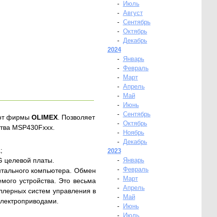
-
Июль
-
Август
-
Сентябрь
-
Октябрь
-
Декабрь
2024
-
Январь
-
Февраль
-
Март
-
Апрель
-
Май
-
Июнь
-
Сентябрь
 от фирмы
OLIMEX
. Позволяет
-
Октябрь
ства MSP430Fxxx.
-
Ноябрь
-
Декабрь
;
2023
G целевой платы.
-
Январь
-
Февраль
нтального компьютера. Обмен
-
Март
мого устройства. Это весьма
-
Апрель
оллерных систем управления в
-
Май
электроприводами.
-
Июнь
-
Июль