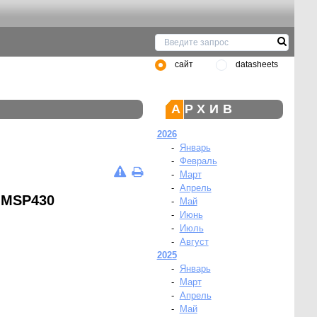
сайт
datasheets
АРХИВ
2026
-
Январь
-
Февраль
-
Март
-
Апрель
 MSP430
-
Май
-
Июнь
-
Июль
-
Август
2025
-
Январь
-
Март
-
Апрель
-
Май