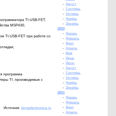
-
Август
-
Сентябрь
-
Октябрь
-
Ноябрь
программатора TI-USB-FET;
-
Декабрь
ейства MSP430;
2022
-
Январь
ом TI-USB-FET при работе со
-
Февраль
-
Март
отладки;
-
Апрель
-
Май
-
Июнь
-
Июль
-
Август
-
Сентябрь
ая программа
-
Октябрь
еры TI, производимые с
-
Ноябрь
-
Декабрь
2021
-
Январь
-
Февраль
-
Март
Источник:
terraelectronica.ru
-
Апрель