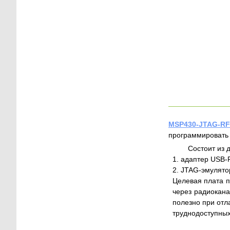
MSP430-JTAG-RF
программировать 
Состоит из 
1. адаптер USB-
2. JTAG-эмулято
Целевая плата п
через радиокана
полезно при отл
труднодоступных