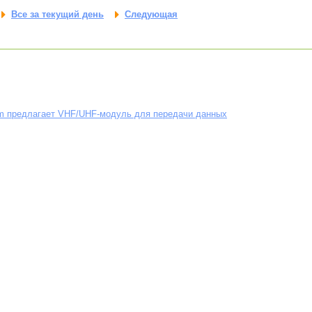
Все за текущий день
Следующая
m предлагает VHF/UHF-модуль для передачи данных