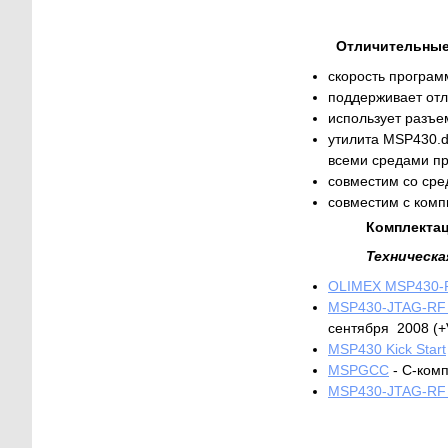
Отличительные
скорость програм
поддерживает отл
использует разъе
утилита MSP430.d
всеми средами п
совместим со сре
совместим с комп
Комплектац
Техническа
OLIMEX MSP430
MSP430-JTAG-RF d
сентября 2008 (+
MSP430 Kick Start
MSPGCC
- C-комп
MSP430-JTAG-RF 