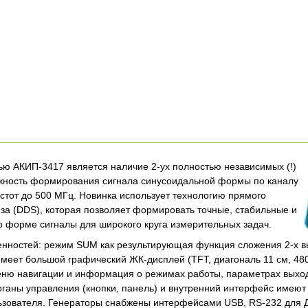
ю АКИП-3417 является наличие 2-ух полностью независимых (!)
ожность формирования сигнала синусоидальной формы по каналу
астот до 500 МГц. Новинка использует технологию прямого
за (DDS), которая позволяет формировать точные, стабильные и
 форме сигналы для широкого круга измерительных задач.
нностей: режим SUM как результирующая функция сложения 2-х вы
имеет большой графический ЖК-дисплей (TFT, диагональ 11 см, 480 
ню навигации и информация о режимах работы, параметрах выход
ганы управления (кнопки, панель) и внутренний интерфейс имею
ьзователя. Генераторы снабжены интерфейсами USB, RS-232 для 