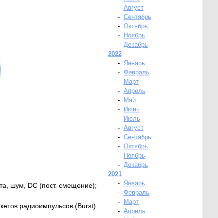
-
Август
-
Сентябрь
-
Октябрь
-
Ноябрь
-
Декабрь
2022
-
Январь
-
Февраль
-
Март
-
Апрель
-
Май
-
Июнь
-
Июль
-
Август
-
Сентябрь
-
Октябрь
-
Ноябрь
-
Декабрь
2021
-
Январь
та, шум, DC (пост. смещение);
-
Февраль
-
Март
етов радиоимпульсов (Burst)
-
Апрель