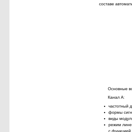
составе автомат
Основные в
Канал А:
частотный д
формы сигна
виды модул
режим лине
с функцией