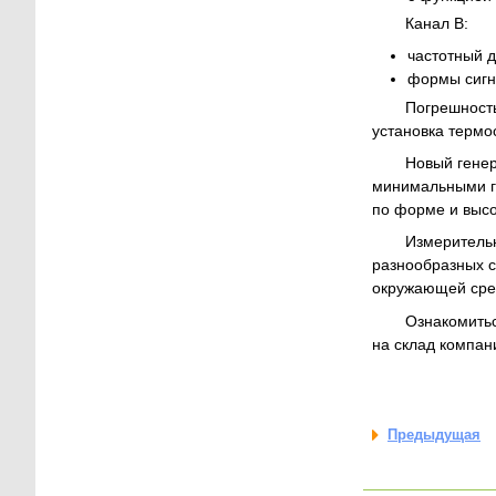
Канал B:
частотный д
формы сигна
Погрешность
установка термо
Новый генер
минимальными г
по форме и высо
Измерительн
разнообразных с
окружающей сред
Ознакомить
на склад компан
Предыдущая