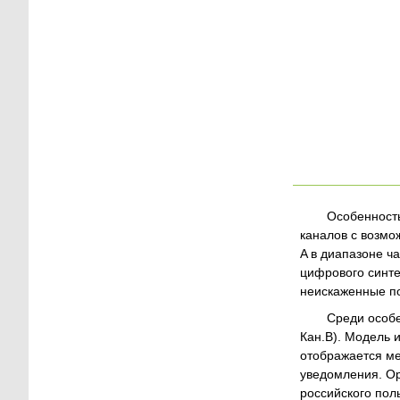
Особенность
каналов с возм
A в диапазоне ч
цифрового синте
неискаженные по
Среди особе
Кан.В). Модель 
отображается ме
уведомления. Ор
российского пол