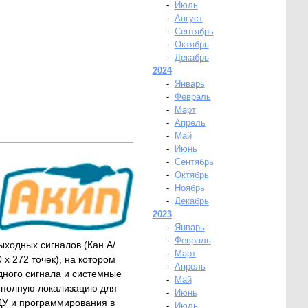
-
Июль
-
Август
-
Сентябрь
-
Октябрь
-
Декабрь
2024
-
Январь
-
Февраль
-
Март
-
Апрель
-
Май
-
Июнь
-
Сентябрь
-
Октябрь
-
Ноябрь
-
Декабрь
2023
-
Январь
-
Февраль
ходных сигналов (Кан.А/
-
Март
х 272 точек), на котором
-
Апрель
ного сигнала и системные
-
Май
т полную локализацию для
-
Июнь
ДУ и программирования в
-
Июль