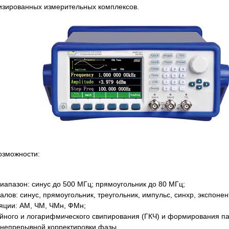
изированных измерительных комплексов.
озможности:
иапазон: синус до 500 МГц; прямоугольник до 80 МГц;
лов: синус, прямоугольник, треугольник, импульс, синхр, экспонен
яции: АМ, ЧМ, ЧМн, ФМн;
йного и логарифмического свипирования (ГКЧ) и формирования пак
 непрерывной корректировки фазы.