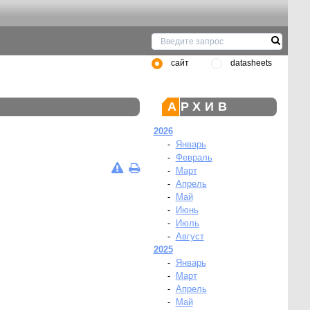
сайт
datasheets
АРХИВ
2026
-
Январь
-
Февраль
-
Март
-
Апрель
-
Май
-
Июнь
-
Июль
-
Август
2025
-
Январь
-
Март
-
Апрель
-
Май