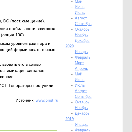
-
Май
-
Июнь
-
Июль
-
Август
, DC (пост. смещение).
-
Сентябрь
ения стабильности возможна
-
Октябрь
(опция 100).
-
Ноябрь
-
Декабрь
изким уровнем джиттера и
2020
ляющий формировать точные
-
Январь
-
Февраль
-
Март
льзовать его в самых
-
Апрель
ов, имитация сигналов
-
Май
сервис.
-
Июнь
ИСТ. Генераторы поступили
-
Июль
-
Август
-
Сентябрь
Источник:
www.
prist.ru
-
Октябрь
-
Ноябрь
-
Декабрь
2019
-
Январь
-
Февраль