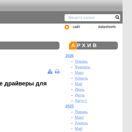
сайт
datasheets
АРХИВ
2026
-
Январь
-
Февраль
-
Март
-
Апрель
е драйверы для
-
Май
-
Июнь
-
Июль
-
Август
2025
-
Январь
-
Март
-
Апрель
-
Май