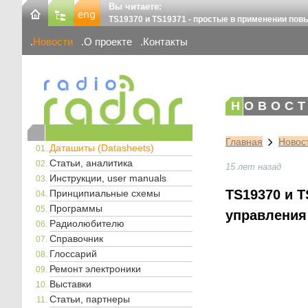
Вы читаете:
TS19370 и TS19371 - простые в применении по
Новости
О проекте
Контакты
НОВОСТ
Главная
Новос
Даташиты (Datasheets)
Статьи, аналитика
15 лет назад
Инструкции, user manuals
TS19370 и 
Принципиальные схемы
Программы
управления
Радиолюбителю
Справочник
Глоссарий
Ремонт электроники
Выставки
Статьи, партнеры