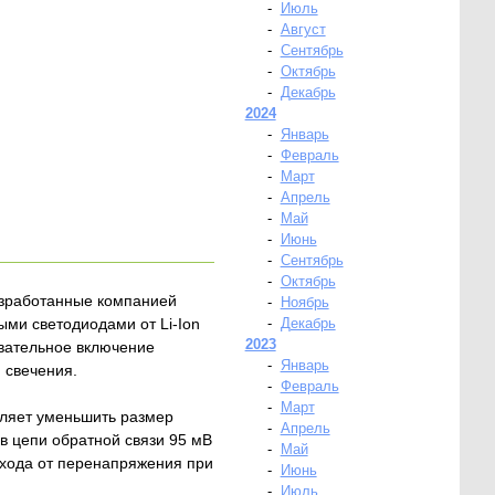
-
Июль
-
Август
-
Сентябрь
-
Октябрь
-
Декабрь
2024
-
Январь
-
Февраль
-
Март
-
Апрель
-
Май
-
Июнь
-
Сентябрь
-
Октябрь
зработанные компанией
-
Ноябрь
ыми светодиодами от Li-Ion
-
Декабрь
2023
овательное включение
-
Январь
 свечения.
-
Февраль
-
Март
оляет уменьшить размер
-
Апрель
 цепи обратной связи 95 мВ
-
Май
хода от перенапряжения при
-
Июнь
-
Июль