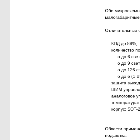
Обе микросхемы 
малогабаритные 
Отличительные 
КПД до 88%;
количество под
o до 6 светоди
o до 9 светоди
o до 126 светод
o до 6 (1 Вт) 
защита выхода 
ШИМ управление
аналоговое упр
температурату
корпус: SOT-2
Области примене
подсветка.