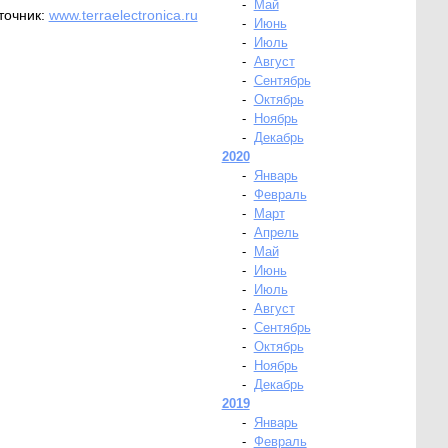
-
Май
точник:
www.terraelectronica.ru
-
Июнь
-
Июль
-
Август
-
Сентябрь
-
Октябрь
-
Ноябрь
-
Декабрь
2020
-
Январь
-
Февраль
-
Март
-
Апрель
-
Май
-
Июнь
-
Июль
-
Август
-
Сентябрь
-
Октябрь
-
Ноябрь
-
Декабрь
2019
-
Январь
-
Февраль