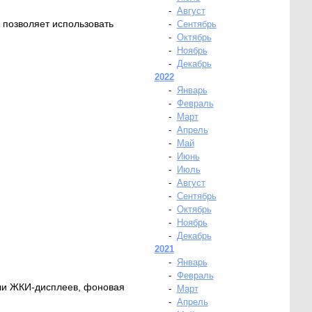
-
Август
 позволяет использовать
-
Сентябрь
-
Октябрь
-
Ноябрь
-
Декабрь
2022
-
Январь
-
Февраль
-
Март
-
Апрель
-
Май
-
Июнь
-
Июль
-
Август
-
Сентябрь
-
Октябрь
-
Ноябрь
-
Декабрь
2021
-
Январь
-
Февраль
ли ЖКИ-дисплеев, фоновая
-
Март
-
Апрель