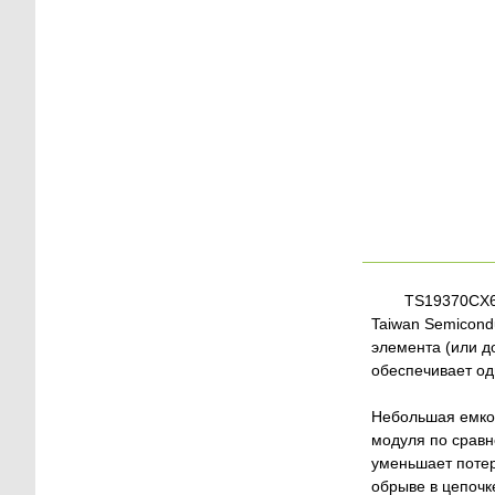
TS19370CX6
Taiwan Semicond
элемента (или д
обеспечивает од
Небольшая емкос
модуля по сравн
уменьшает поте
обрыве в цепочк