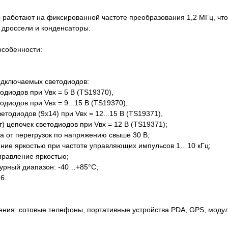
работают на фиксированной частоте преобразования 1,2 МГц, что
дроссели и конденсаторы.
особенности:
ключаемых светодиодов:
одов при Vвх = 5 В (TS19370),
одов при Vвх = 9...15 В (TS19370),
иодов (9х14) при Vвх = 12...15 В (TS19371),
цепочек светодиодов при Vвх = 12 В (TS19371);
от перегрузок по напряжению свыше 30 В;
 яркостью при частоте управляющих импульсов 1…10 кГц;
авление яркостью;
рный диапазон: -40…+85°С;
6.
ния: сотовые телефоны, портативные устройства PDA, GPS, моду