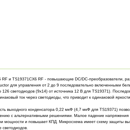
 RF и TS19371CX6 RF - повышающие DC/DC-преобразователи, ра
uctor для управления от 2 до 9 последовательно включенными бел
о 126 светодиодов (9х14) от источника 12 В для TS19371). Послед
инаковый ток через светодиоды, что приводит к одинаковой яркости
ть выходного конденсатора 0,22 мкФ (4,7 мкФ для TS19371) позв
ению с альтернативными решениями. Малое падение напряжения в
ри мощности и повышает КПД. Микросхема имеет схему защиты вы
е светодиодов.