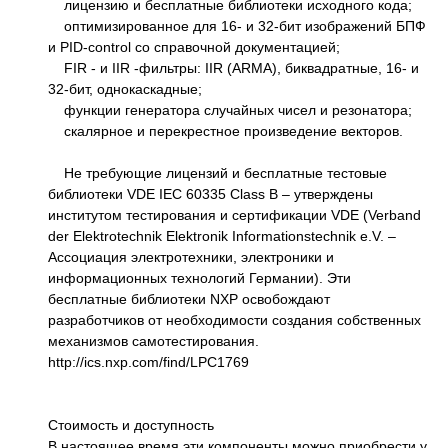
лицензию и бесплатные библиотеки исходного кода;
оптимизированное для 16- и 32-бит изображений БПФ
и PID-control со справочной документацией;
FIR - и IIR -фильтры: IIR (ARMA), биквадратные, 16- и
32-бит, однокаскадные;
функции генератора случайных чисел и резонатора;
скалярное и перекрестное произведение векторов.
Не требующие лицензий и бесплатные тестовые
библиотеки VDE IEC 60335 Class B – утверждены
институтом тестирования и сертификации VDE (Verband
der Elektrotechnik Elektronik Informationstechnik e.V. –
Aссоциация электротехники, электроники и
информационных технологий Германии). Эти
бесплатные библиотеки NXP освобождают
разработчиков от необходимости создания собственных
механизмов самотестирования.
http://ics.nxp.com/find/LPC1769
Стоимость и доступность
В настоящее время эти компоненты можно приобрести у