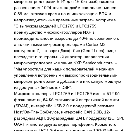
микроконтроллерами БПФ для 16-бит изображения
разрешением 1024 точек на дюйм составляет менее
0,89 мс, включая время на инициализацию БПФ и
непроизводительные временные затраты алгоритма.
"С выпуском моделей LPC1769 и LPC1759
преимущество микроконтроллеров NXP в
производительности возросло до 40% по сравнению с
аналогичными микроконтроллерами Cortex-M3
конкурентов", – говорит Джоф Лис (Geoff Lees), вице-
президент и генеральный директор направления
микроконтроллеров компании NXP Semiconductors. –
"Мы упростили для наших пользователей механизм
управления встроенными высокопроизводительными
микроконтроллерами и добавили в них самую мощную
из доступных библиотек DSP".
Микроконтроллеры LPC1769 и LPC1759 имеют 512 Кб
флэш-памяти, 64 Кб статической оперативной памяти
(SRAM), интерфейс USB 2.0 с поддержкой режимов
Host/On-The-Go/Device, интерфейс CAN 2.0B, 12-
разрядный АЦП, 10-разрядный ЦАП, поддержку I2C, SPI,
UART и многих других видов периферии. Кроме того,
микросхема LPC1769 имеет контроллер 10/100 Ethernet