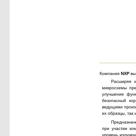
Компания
NXP
вы
Расширяя 
микросхемы пр
улучшение функ
безопасный ко
ведущими произ
их образцы, так
Предназнач
при участии ко
уровень излучен