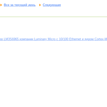
Все за текущий день
Следующая
р LM3S6965 компании Luminary Micro c 10/100 Ethernet и ядром Cortex-