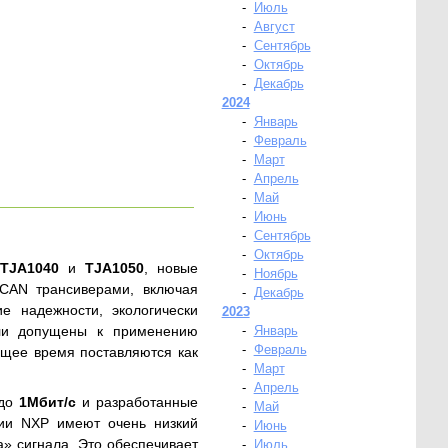
-
Июль
-
Август
-
Сентябрь
-
Октябрь
-
Декабрь
2024
-
Январь
-
Февраль
-
Март
-
Апрель
-
Май
-
Июнь
-
Сентябрь
-
Октябрь
е
TJA1040
и
TJA1050
, новые
-
Ноябрь
CAN трансиверами, включая
-
Декабрь
е надежности, экологически
2023
ли допущены к применению
-
Январь
-
Февраль
щее время поставляются как
-
Март
-
Апрель
 до
1Мбит/с
и разработанные
-
Май
нии NXP имеют очень низкий
-
Июнь
» сигнала. Это обеспечивает
-
Июль