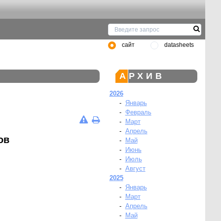
сайт
datasheets
АРХИВ
2026
-
Январь
-
Февраль
-
Март
-
Апрель
ов
-
Май
-
Июнь
-
Июль
-
Август
2025
-
Январь
-
Март
-
Апрель
-
Май