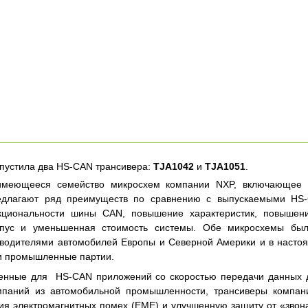
пустила два HS-CAN трансивера:
TJA1042
и
TJA1051
.
имеющееся семейство микросхем компании NXP, включающе
едлагают ряд преимуществ по сравнению с выпускаемыми HS-
циональности шины CAN, повышение характеристик, повышени
рпус и уменьшенная стоимость системы. Обе микросхемы бы
водителями автомобилей Европы и Северной Америки и в настоя
 и промышленные партии.
енные для HS-CAN приложений со скоростью передачи данных
мпаний из автомобильной промышленности, трансиверы компа
ия электромагнитных помех (EME) и улучшенную защиту от «звона