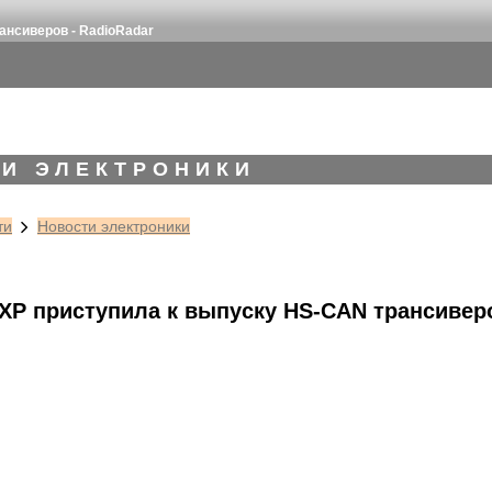
ансиверов - RadioRadar
И ЭЛЕКТРОНИКИ
ти
Новости электроники
XP приступила к выпуску HS-CAN трансивер