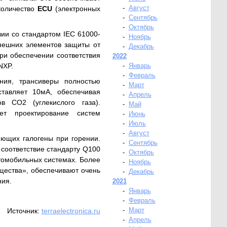
-
Август
количество
ECU
(электронных
-
Сентябрь
-
Октябрь
вии со стандартом IEC 61000-
-
Ноябрь
внешних элементов защиты от
-
Декабрь
ри обеспечении соответствия
2022
NXP.
-
Январь
-
Февраль
ния, трансиверы полностью
-
Март
ставляет 10мА, обеспечивая
-
Апрель
 CO2 (углекислого газа).
-
Май
т проектирование систем
-
Июнь
-
Июль
-
Август
ющих галогены при горении.
-
Сентябрь
соответствие стандарту Q100
-
Октябрь
томобильных системах. Более
-
Ноябрь
ущества», обеспечивают очень
-
Декабрь
ния.
2021
-
Январь
-
Февраль
-
Март
Источник:
terraelectronica.ru
-
Апрель