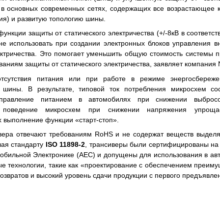
 в основных современных сетях, содержащих все возрастающее 
ия) и развитую топологию шины.
ункции защиты от статического электричества (+/-8кВ в соответст
 не использовать при создании электронных блоков управления 
ектричества. Это помогает уменьшить общую стоимость системы п
аниям защиты от статического электричества, заявляет компания 
тсутствия питания или при работе в режиме энергосбереже
 шины. В результате, типовой ток потребления микросхем со
правление питанием в автомобилях при снижении выбросов
 поведение микросхем при снижении напряжения упрощае
 выполнение функции «старт-стоп».
вера отвечают требованиям RoHS и не содержат веществ выделя
чая стандарту
ISO 11898-2
, трансиверы были сертифицированы на 
обильной Электронике (AEC) и допущены для использования в ав
ые технологии, такие как «проектирование с обеспечением преим
возвратов и высокий уровень сдачи продукции с первого предъявле