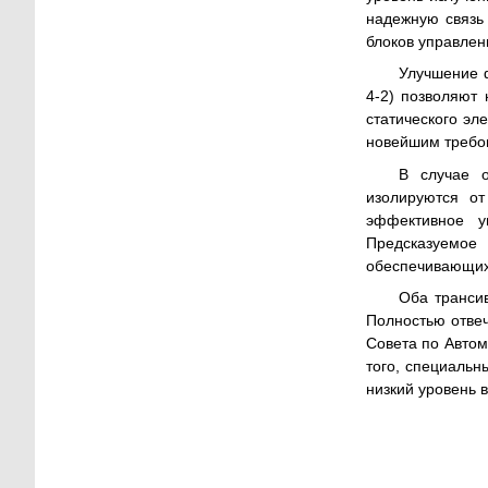
надежную связь
блоков управлен
Улучшение ф
4-2) позволяют
статического эл
новейшим требов
В случае о
изолируются от
эффективное у
Предсказуемое
обеспечивающих
Оба транси
Полностью отве
Совета по Автом
того, специальн
низкий уровень 