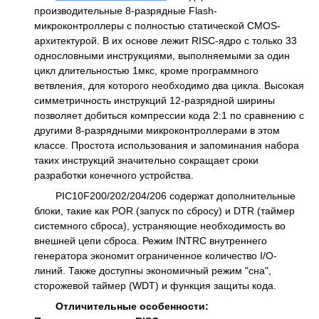
производительные 8-разрядные Flash-
микроконтроллеры с полностью статической CMOS-
архитектурой. В их основе лежит RISC-ядро с только 33
однословными инструкциями, выполняемыми за один
цикл длительностью 1мкс, кроме программного
ветвления, для которого необходимо два цикла. Высокая
симметричность инструкций 12-разрядной ширины
позволяет добиться компрессии кода 2:1 по сравнению с
другими 8-разрядными микроконтроллерами в этом
классе. Простота использования и запоминания набора
таких инструкций значительно сокращает сроки
разработки конечного устройства.
PIC10F200/202/204/206 содержат дополнительные
блоки, такие как POR (запуск по сбросу) и DTR (таймер
системного сброса), устраняющие необходимость во
внешней цепи сброса. Режим INTRC внутреннего
генератора экономит ограниченное количество I/O-
линий. Также доступны экономичный режим "сна",
сторожевой таймер (WDT) и функция защиты кода.
Отличительные особенности: