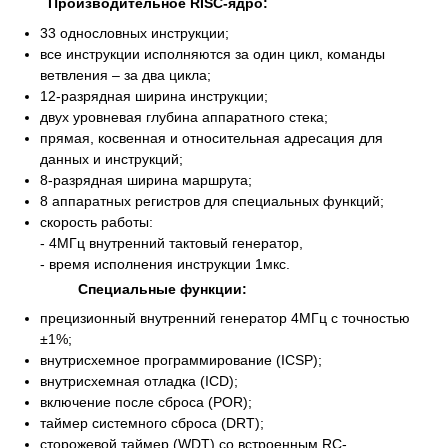
Производительное RISC-ядро:
33 однословных инструкции;
все инструкции исполняются за один цикл, команды
ветвления – за два цикла;
12-разрядная ширина инструкции;
двух уровневая глубина аппаратного стека;
прямая, косвенная и относительная адресация для
данных и инструкций;
8-разрядная ширина маршрута;
8 аппаратных регистров для специальных функций;
скорость работы:
- 4МГц внутренний тактовый генератор,
- время исполнения инструкции 1мкс.
Специальные функции:
прецизионный внутренний генератор 4МГц с точностью
±1%;
внутрисхемное программирование (ICSP);
внутрисхемная отладка (ICD);
включение после сброса (POR);
таймер системного сброса (DRT);
сторожевой таймер (WDT) со встроенным RC-