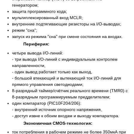
генератором;
защита программного кода;
мультиплексированный вход MCLR;
внутренние подтягивающие резисторы на I/O-выводах;
режим "сна";
запуск из режима "сна" при смене состояния на входах.
Периферия:
четыре вывода I/O-линий:
- три вывода I/O-линий с индивидуальным контролем
направленности,
- один вывод работает только как выход,
- большой втекающий и вытекающий ток I/O-линий для
прямого управления светодиодами;
8-разрядный таймер/счётчик реального времени (TMR0) с
8-разрядным программируемым предделителем;
один компаратор (PIC10F204/206):
- внутренний источник опорного напряжения,
- доступ извне к обоим входам и выходу компаратора.
Экономичная CMOS-технология:
ток потребления в рабочем режиме не более 350мкА при