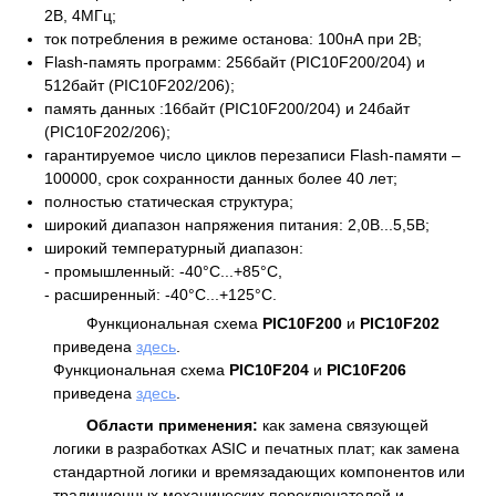
2В, 4МГц;
ток потребления в режиме останова: 100нА при 2В;
Flash-память программ: 256байт (PIC10F200/204) и
512байт (PIC10F202/206);
память данных :16байт (PIC10F200/204) и 24байт
(PIC10F202/206);
гарантируемое число циклов перезаписи Flash-памяти –
100000, срок сохранности данных более 40 лет;
полностью статическая структура;
широкий диапазон напряжения питания: 2,0В...5,5В;
широкий температурный диапазон:
- промышленный: -40°C...+85°C,
- расширенный: -40°C...+125°C.
Функциональная схема
PIC10F200
и
PIC10F202
приведена
здесь
.
Функциональная схема
PIC10F204
и
PIC10F206
приведена
здесь
.
Области применения:
как замена связующей
логики в разработках ASIC и печатных плат; как замена
стандартной логики и времязадающих компонентов или
традиционных механических переключателей и