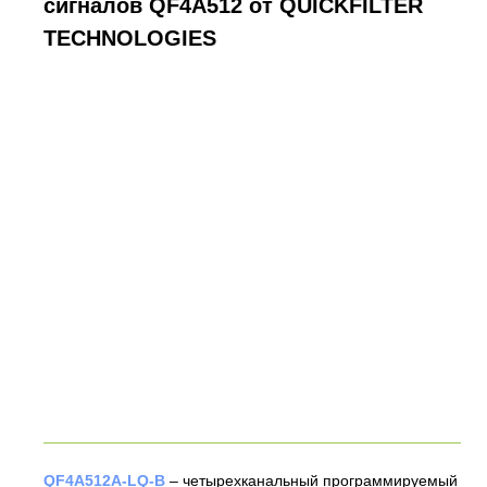
сигналов QF4A512 от QUICKFILTER
TECHNOLOGIES
QF4A512A-LQ-B
– четырехканальный программируемый