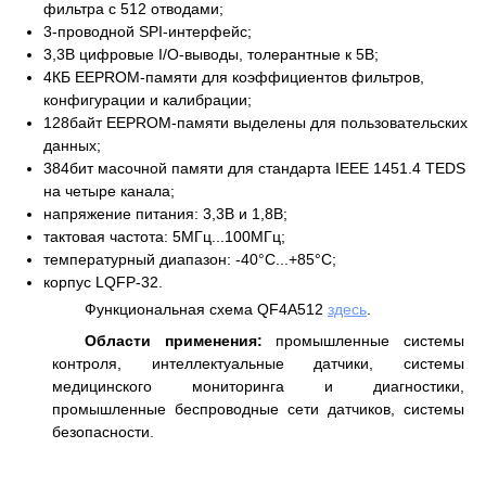
фильтра с 512 отводами;
3-проводной SPI-интерфейс;
3,3В цифровые I/O-выводы, толерантные к 5В;
4КБ EEPROM-памяти для коэффициентов фильтров,
конфигурации и калибрации;
128байт EEPROM-памяти выделены для пользовательских
данных;
384бит масочной памяти для стандарта IEEE 1451.4 TEDS
на четыре канала;
напряжение питания: 3,3В и 1,8В;
тактовая частота: 5МГц...100МГц;
температурный диапазон: -40°C...+85°C;
корпус LQFP-32.
Функциональная схема QF4A512
здесь
.
Области применения:
промышленные системы
контроля, интеллектуальные датчики, системы
медицинского мониторинга и диагностики,
промышленные беспроводные сети датчиков, системы
безопасности.