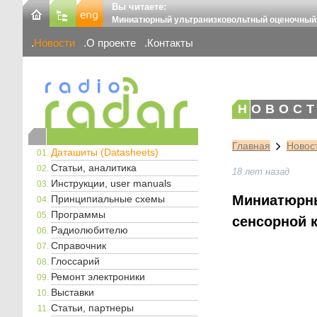
Вы читаете:
Миниатюрный ультранизковольтный оценочный мо
Новости
О проекте
Контакты
НОВОСТ
Главная
Новос
Даташиты (Datasheets)
Статьи, аналитика
18 лет назад
Инструкции, user manuals
Миниатюрны
Принципиальные схемы
Программы
сенсорной 
Радиолюбителю
Справочник
Глоссарий
Ремонт электроники
Выставки
Статьи, партнеры