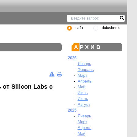
сайт
datasheets
АРХИВ
2026
-
Январь
-
Февраль
-
Март
-
Апрель
т Silicon Labs с
-
Май
-
Июнь
-
Июль
-
Август
2025
-
Январь
-
Март
-
Апрель
-
Май