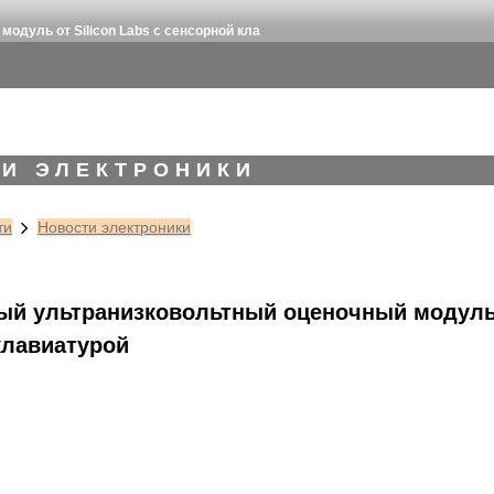
дуль от Silicon Labs с сенсорной кла
И ЭЛЕКТРОНИКИ
ти
Новости электроники
й ультранизковольтный оценочный модуль о
клавиатурой