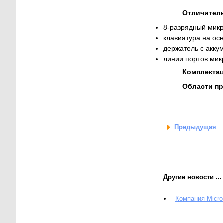
Отличител
8-разрядный мик
клавиатура на ос
держатель с акку
линии портов мик
Комплектац
Области п
Предыдущая
Другие новости ...
Компания Micro