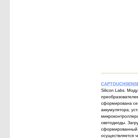
CAPTOUCHSENS
Silicon Labs. Мо
преобразователем
сформирована сен
аккумулятора, ус
микроконтроллер
светодиоды. Загр
сформированный н
осуществляется ч