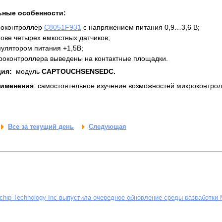
ьные особенности:
роконтроллер
C8051F931
с напряжением питания 0,9…3,6 В;
нове четырех емкостных датчиков;
мулятором питания +1,5В;
роконтроллера выведены на контактные площадки.
ия:
модуль
CAPTOUCHSENSEDC.
рименения
: самостоятельное изучение возможностей микроконтролл
Все за текущий день
Следующая
chip Technology Inc выпустила очередное обновление среды разработки