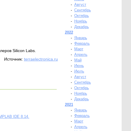
-
Август
-
Сентябрь
-
Октябрь
-
Ноябрь
-
Декабрь
2022
-
Январь
-
Февраль
-
Март
еров Silicon Labs.
-
Апрель
Источник:
terraelectronica.ru
-
Май
-
Июнь
-
Июль
-
Август
-
Сентябрь
-
Октябрь
-
Ноябрь
-
Декабрь
2021
-
Январь
-
Февраль
 MPLAB IDE 8.14.
-
Март
-
Апрель