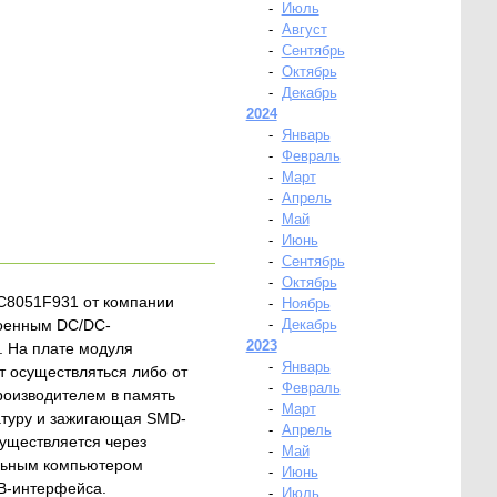
-
Июль
-
Август
-
Сентябрь
-
Октябрь
-
Декабрь
2024
-
Январь
-
Февраль
-
Март
-
Апрель
-
Май
-
Июнь
-
Сентябрь
-
Октябрь
 C8051F931 от компании
-
Ноябрь
роенным DC/DC-
-
Декабрь
2023
. На плате модуля
-
Январь
т осуществляться либо от
-
Февраль
Производителем в память
-
Март
атуру и зажигающая SMD-
-
Апрель
существляется через
-
Май
альным компьютером
-
Июнь
SB-интерфейса.
-
Июль