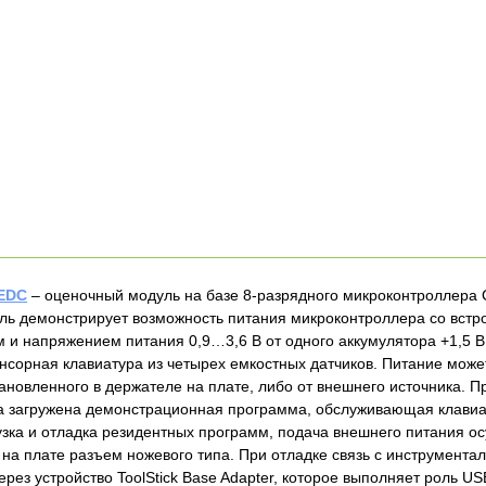
EDC
– оценочный модуль на базе 8-разрядного микроконтроллера
дуль демонстрирует возможность питания микроконтроллера со вст
 и напряжением питания 0,9…3,6 В от одного аккумулятора +1,5 В
сорная клавиатура из четырех емкостных датчиков. Питание може
тановленного в держателе на плате, либо от внешнего источника. 
а загружена демонстрационная программа, обслуживающая клави
узка и отладка резидентных программ, подача внешнего питания о
а плате разъем ножевого типа. При отладке связь с инструмент
ерез устройство ToolStick Base Adapter, которое выполняет роль U