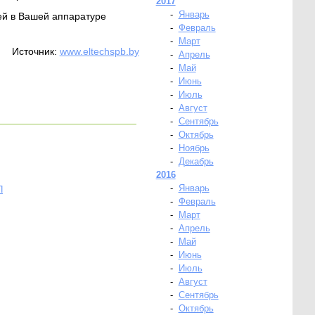
2017
-
Январь
ей в Вашей аппаратуре
-
Февраль
-
Март
Источник:
www.eltechspb.by
-
Апрель
-
Май
-
Июнь
-
Июль
-
Август
-
Сентябрь
-
Октябрь
-
Ноябрь
-
Декабрь
2016
-
Январь
П
-
Февраль
-
Март
-
Апрель
-
Май
-
Июнь
-
Июль
-
Август
-
Сентябрь
-
Октябрь