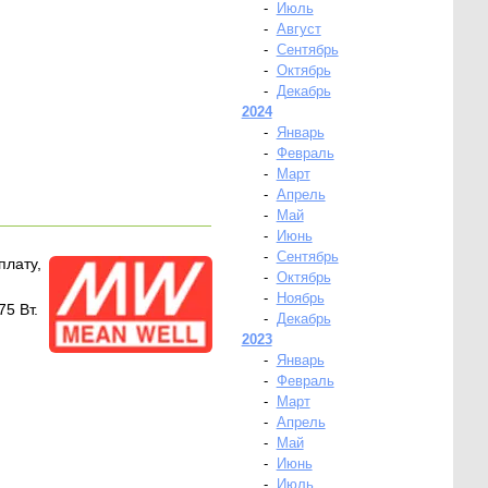
-
Июль
-
Август
-
Сентябрь
-
Октябрь
-
Декабрь
2024
-
Январь
-
Февраль
-
Март
-
Апрель
-
Май
-
Июнь
-
Сентябрь
плату,
-
Октябрь
-
Ноябрь
5 Вт.
-
Декабрь
2023
-
Январь
-
Февраль
-
Март
-
Апрель
-
Май
-
Июнь
-
Июль