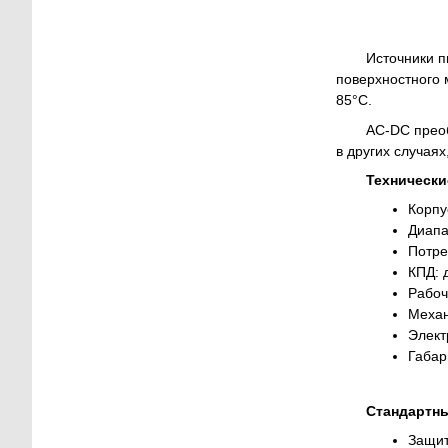
Источники п
поверхностного 
85°C.
AC-DC преоб
в других случая
Технически
Корпу
Диапа
Потре
КПД: 
Рабоч
Механ
Элект
Габар
Стандартн
Защит