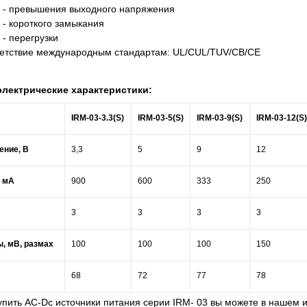
- превышения выходного напряжения
- короткого замыкания
- перегрузки
етствие международным стандартам: UL/CUL/TUV/CB/CE
лектрические характеристики:
IRM
-03-3.
3
(
S
)
IRM
-03-5(
S
)
IRM
-03-9(
S
)
IRM
-03-12(
S
ение, В
3,3
5
9
12
, мА
900
600
333
250
3
3
3
3
, мВ, размах
100
100
100
150
68
72
77
78
упить AC-Dc источники питания серии IRM- 03 вы можете в нашем 