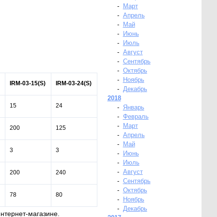
-
Март
-
Апрель
-
Май
-
Июнь
-
Июль
-
Август
-
Сентябрь
-
Октябрь
-
Ноябрь
)
IRM
-03-15(
S
)
IRM
-03-24(
S
)
-
Декабрь
2018
15
24
-
Январь
-
Февраль
-
Март
200
125
-
Апрель
-
Май
3
3
-
Июнь
-
Июль
-
Август
200
240
-
Сентябрь
-
Октябрь
78
80
-
Ноябрь
-
Декабрь
интернет-магазине.