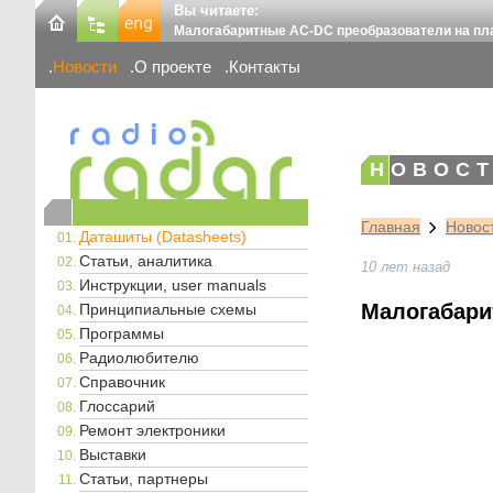
Вы читаете:
Малогабаритные AC-DC преобразователи на плат
Новости
О проекте
Контакты
НОВОСТ
Главная
Новос
Даташиты (Datasheets)
Статьи, аналитика
10 лет назад
Инструкции, user manuals
Малогабари
Принципиальные схемы
Программы
Радиолюбителю
Справочник
Глоссарий
Ремонт электроники
Выставки
Статьи, партнеры