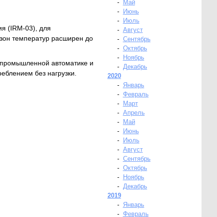
-
Май
-
Июнь
-
Июль
я (IRM-03), для
-
Август
азон температур расширен до
-
Сентябрь
-
Октябрь
-
Ноябрь
в промышленной автоматике и
-
Декабрь
реблением без нагрузки.
2020
-
Январь
-
Февраль
-
Март
-
Апрель
-
Май
-
Июнь
-
Июль
-
Август
-
Сентябрь
-
Октябрь
-
Ноябрь
-
Декабрь
2019
-
Январь
-
Февраль