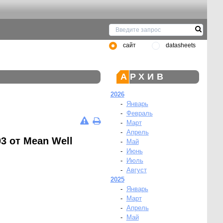
сайт
datasheets
АРХИВ
2026
-
Январь
-
Февраль
-
Март
-
Апрель
3 от Mean Well
-
Май
-
Июнь
-
Июль
-
Август
2025
-
Январь
-
Март
-
Апрель
-
Май