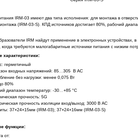
итания IRM-03 имеют два типа исполнения: для монтажа в отверсти
монтажа (IRM-03-S). КПД источников достигает 80%, рабочий диап
разователи IRM найдут применение в электронных устройствах, 
х, когда требуются малогабаритные источники питания с низким пот
е характеристики:
с: герметичный
зон входных напряжений: 85…305 В AC
бление без нагрузки: менее 0,075 Вт
до 80%
ий диапазон температур: -30…+85 °С
ическая прочность: 5G
рическая прочность изоляции вход/выход: 3000 В АС
иты: 37×24×15мм (IRM-03); 37×24×16мм (IRM-03-S)
ые функции:
а от: