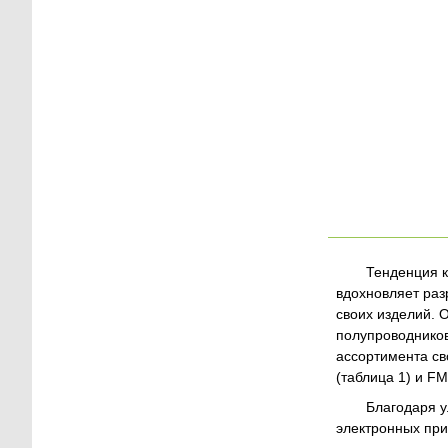
Тенденция к
вдохновляет ра
своих изделий. 
полупроводнико
ассортимента св
(таблица 1) и F
Благодаря у
электронных при