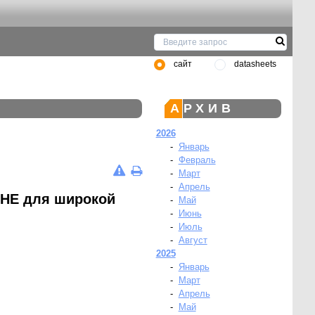
сайт
datasheets
АРХИВ
2026
-
Январь
-
Февраль
-
Март
-
Апрель
3HE для широкой
-
Май
-
Июнь
-
Июль
-
Август
2025
-
Январь
-
Март
-
Апрель
-
Май