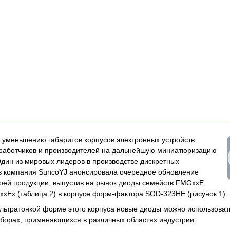
 уменьшению габаритов корпусов электронных устройств
зработчиков и производителей на дальнейшую миниатюризацию
Один из мировых лидеров в производстве дискретных
в компания SuncoYJ анонсировала очередное обновление
оей продукции, выпустив на рынок диоды семейств FMGxxE
MxxEx (таблица 2) в корпусе форм-фактора SOD-323HE (рисунок 1).
льтратонкой форме этого корпуса новые диоды можно использоват
борах, применяющихся в различных областях индустрии.