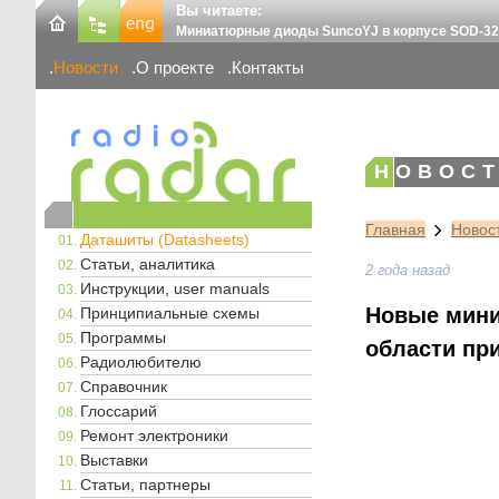
Вы читаете:
Миниатюрные диоды SuncoYJ в корпусе SOD-3
Новости
О проекте
Контакты
НОВОСТ
Главная
Новос
Даташиты (Datasheets)
Статьи, аналитика
2 года назад
Инструкции, user manuals
Новые мини
Принципиальные схемы
Программы
области пр
Радиолюбителю
Справочник
Глоссарий
Ремонт электроники
Выставки
Статьи, партнеры