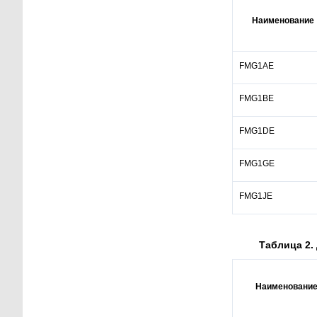
Наименование
FMG1AE
FMG1BE
FMG1DE
FMG1GE
FMG1JE
Таблица 2.
Наименовани