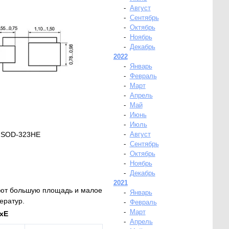
-
Август
-
Сентябрь
-
Октябрь
-
Ноябрь
-
Декабрь
2022
-
Январь
-
Февраль
-
Март
-
Апрель
-
Май
-
Июнь
-
Июль
а SOD-323HE
-
Август
-
Сентябрь
-
Октябрь
-
Ноябрь
-
Декабрь
2021
меют большую площадь и малое
-
Январь
ератур.
-
Февраль
-
Март
xE
-
Апрель