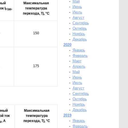
-
Май
ный
Максимальная
-
Июнь
ок I
,
температура
FSM
-
Июль
перехода, Tj, °C
-
Август
-
Сентябрь
-
Октябрь
0
150
-
Ноябрь
-
Декабрь
2020
-
Январь
-
Февраль
-
Март
8
175
-
Апрель
-
Май
-
Июнь
-
Июль
-
Август
-
Сентябрь
-
Октябрь
-
Ноябрь
-
Декабрь
рный
Максимальная
2019
ой ток
температура
-
Январь
, А
перехода, Tj, °C
M
-
Февраль