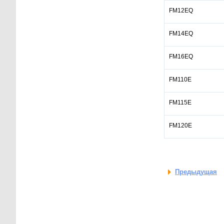
FM12EQ
FM14EQ
FM16EQ
FM110E
FM115E
FM120E
Предыдущая