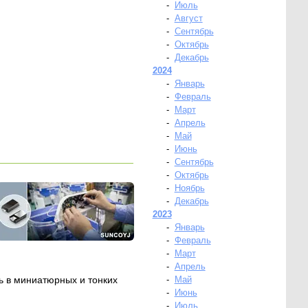
-
Июль
-
Август
-
Сентябрь
-
Октябрь
-
Декабрь
2024
-
Январь
-
Февраль
-
Март
-
Апрель
-
Май
-
Июнь
-
Сентябрь
-
Октябрь
-
Ноябрь
-
Декабрь
2023
-
Январь
-
Февраль
-
Март
-
Апрель
ь в миниатюрных и тонких
-
Май
-
Июнь
-
Июль