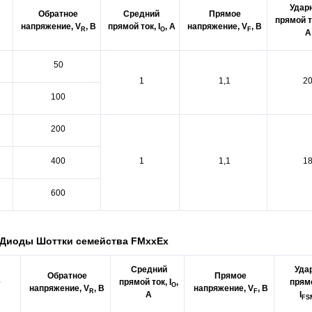
Удар
Обратное
Средний
Прямое
прямой т
напряжение, V
, В
прямой ток, I
, А
напряжение, V
, В
R
O
F
А
50
1
1,1
2
100
200
400
1
1,1
1
600
 Диоды Шоттки семейства FMxxEx
Средний
Уда
Обратное
Прямое
е
прямой ток, I
,
прям
O
напряжение, V
, В
напряжение, V
, В
R
F
А
I
FS