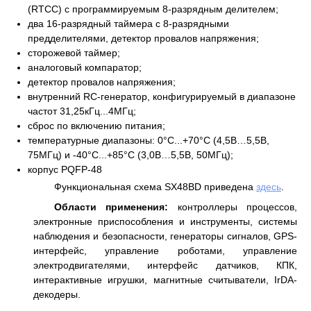
(RTCC) с программируемым 8-разрядным делителем;
два 16-разрядный таймера с 8-разрядными
предделителями, детектор провалов напряжения;
сторожевой таймер;
аналоговый компаратор;
детектор провалов напряжения;
внутренний RC-генератор, конфигурируемый в диапазоне
частот 31,25кГц...4МГц;
сброс по включению питания;
температурные диапазоны: 0°C...+70°C (4,5В…5,5В,
75МГц) и -40°C...+85°C (3,0В…5,5В, 50МГц);
корпус PQFP-48
Функциональная схема SX48BD приведена
здесь
.
Области применения:
контроллеры процессов,
электронные приспособления и инструменты, системы
наблюдения и безопасности, генераторы сигналов, GPS-
интерфейс, управление роботами, управление
электродвигателями, интерфейс датчиков, КПК,
интерактивные игрушки, магнитные считыватели, IrDA-
декодеры.