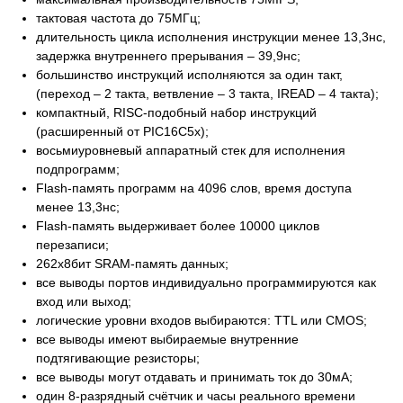
тактовая частота до 75МГц;
длительность цикла исполнения инструкции менее 13,3нс,
задержка внутреннего прерывания – 39,9нс;
большинство инструкций исполняются за один такт,
(переход – 2 такта, ветвление – 3 такта, IREAD – 4 такта);
компактный, RISC-подобный набор инструкций
(расширенный от PIC16C5x);
восьмиуровневый аппаратный стек для исполнения
подпрограмм;
Flash-память программ на 4096 слов, время доступа
менее 13,3нс;
Flash-память выдерживает более 10000 циклов
перезаписи;
262x8бит SRAM-память данных;
все выводы портов индивидуально программируются как
вход или выход;
логические уровни входов выбираются: TTL или CMOS;
все выводы имеют выбираемые внутренние
подтягивающие резисторы;
все выводы могут отдавать и принимать ток до 30мА;
один 8-разрядный счётчик и часы реального времени