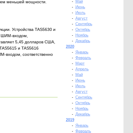
-
Май
стем меньшей мощности.
-
Июнь
-
Июль
-
Август
-
Сентябрь
кции. Устройства TAS5630 и
-
Октябрь
-
Ноябрь
и ШИМ-входом,
-
Декабрь
ставляет 5,45 долларов США,
2020
а TAS5615 и TAS5616
-
Январь
ИМ-входом, соответственно
-
Февраль
-
Март
-
Апрель
-
Май
-
Июнь
-
Июль
-
Август
-
Сентябрь
-
Октябрь
-
Ноябрь
-
Декабрь
2019
-
Январь
-
Февраль