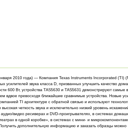
нваря 2010 года) — Компания Texas Instruments Incorporated (TI) 
вых усилителей звука класса D, призванных улучшить качество дом
ти 600 Вт, устройства TAS5630 и TAS5631 демонстрируют самые в
чем вдвое превосходя ближайшие сравнимые устройства. Новые ус
омпанией TI архитектуре с обратной связью и используют техноло
я высокая четкость звука и исключительно низкий уровень искажен
 аудио/видео ресиверах и DVD-проигрывателях, в системах домашни
еатрах в одной коробке», в системах с мини- и микрокомпонента
Получить дополнительную информацию и заказать образцы можно н