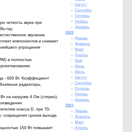
-
Август
-
Сентябрь
-
Октябрь
-
Ноябрь
ю четкость звука при
-
Декабрь
lu-ray.
2022
естественное звучание.
-
Январь
плект компонентов и снижает
-
Февраль
альнейшего упрощения
-
Март
-
Апрель
ИМ) в полностью
-
Май
проектировании.
-
Июнь
-
Июль
-
Август
а - 600 Вт. Коэффициент
-
Сентябрь
объемные радиаторы,
-
Октябрь
-
Ноябрь
 на нагрузке 4 Ом (стерео),
-
Декабрь
оизведения.
2021
телям класса D, при 70-
-
Январь
ы, сокращения сроков выхода
-
Февраль
-
Март
ощностью 150 Вт повышает
-
Апрель