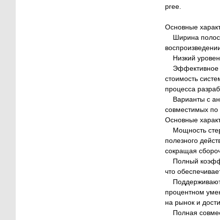
pree.
Основные характ
Ширина полосы з
воспроизведении
Низкий уровень 
Эффективное по
стоимость систе
процесса разраб
Варианты с ана
совместимых по 
Основные харак
Мощность стере
полезного дейст
сокращая сбороч
Полный коэффици
что обеспечивае
Поддерживаются
процентном умен
на рынок и дост
Полная совмест