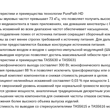
еристики и преимущества технологии PurePath HD
вуковых частот превышает 73 кГц, что позволяет получить высоку
 медиаконтента в таких приложениях, как домашние кинотеатры с B
искажений во всем диапазоне частот обеспечивает насыщенное, 
давление помех от источника питания сокращает сборочный ком
мы за счет менее строгих требований к источнику питания. Для д
отки предоставляются базовые конструкции источников питания.
логовым входом и входом с широтно-импульсной модуляцией (Ш
выводам корпусах позволяют достичь максимальной гибкости при 
теристики и преимущества TAS5630 и TAS5631
офонического выхода составляет 300 Вт, монофонического выход
вия превышает 88 % и позволяет исключить трансформаторы или 
ный комплект компонентов и снижая стоимость решения в целом.
ент нелинейных искажений составляет 0,03 % при мощности 1 Вт
т сверхнизкий уровень искажений при нормальной громкости воспр
 уровни мощности, аналогичные традиционным дискретным усили
ьшении числа компонентов для снижения частоты отказов систем
ижения более высокого объема выпуска изделий.
имость по выводам со стереоусилителями TAS5615 и TAS5616 м