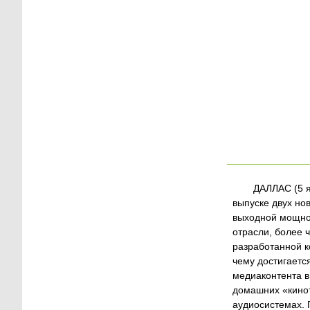
ДАЛЛАС (5 я
выпуске двух но
выходной мощнос
отрасли, более 
разработанной к
чему достигаетс
медиаконтента в
домашних «кинот
аудиосистемах. 