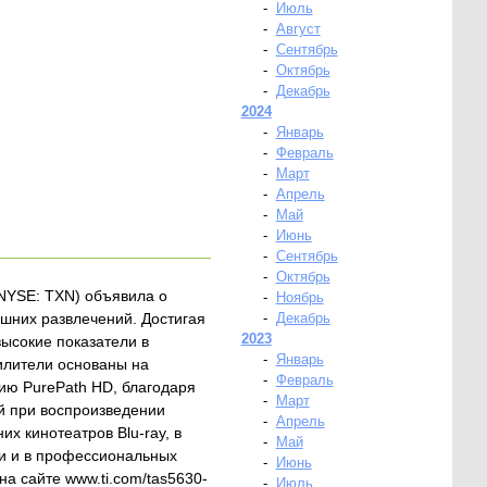
-
Июль
-
Август
-
Сентябрь
-
Октябрь
-
Декабрь
2024
-
Январь
-
Февраль
-
Март
-
Апрель
-
Май
-
Июнь
-
Сентябрь
-
Октябрь
(NYSE: TXN) объявила о
-
Ноябрь
ашних развлечений. Достигая
-
Декабрь
2023
ысокие показатели в
-
Январь
илители основаны на
-
Февраль
гию PurePath HD, благодаря
-
Март
ий при воспроизведении
-
Апрель
х кинотеатров Blu-ray, в
-
Май
ми и в профессиональных
-
Июнь
а сайте www.ti.com/tas5630-
-
Июль