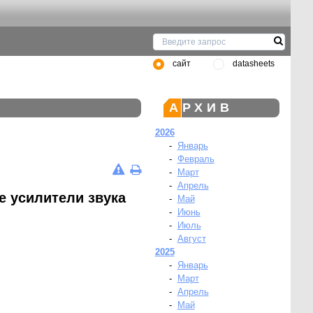
сайт
datasheets
АРХИВ
2026
-
Январь
-
Февраль
-
Март
-
Апрель
е усилители звука
-
Май
-
Июнь
-
Июль
-
Август
2025
-
Январь
-
Март
-
Апрель
-
Май