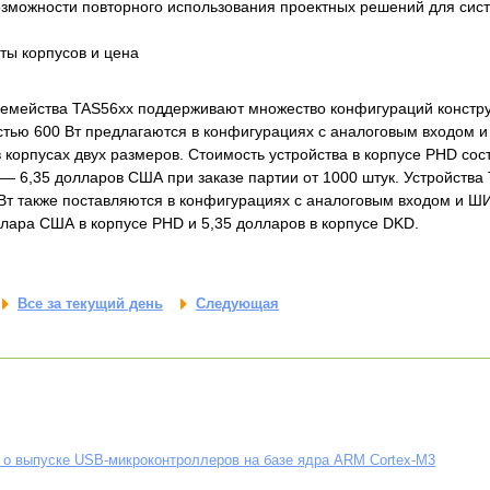
озможности повторного использования проектных решений для си
ты корпусов и цена
емейства TAS56xx поддерживают множество конфигураций констру
тью 600 Вт предлагаются в конфигурациях с аналоговым входом 
в корпусах двух размеров. Стоимость устройства в корпусе PHD со
 — 6,35 долларов США при заказе партии от 1000 штук. Устройств
т также поставляются в конфигурациях с аналоговым входом и Ш
ллара США в корпусе PHD и 5,35 долларов в корпусе DKD.
Все за текущий день
Следующая
 о выпуске USB-микроконтроллеров на базе ядра ARM Cortex-M3