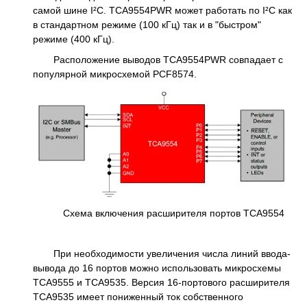
самой шине I²C. TCA9554PWR может работать по I²C как
в стандартном режиме (100 кГц) так и в "быстром"
режиме (400 кГц).
Расположение выводов TCA9554PWR совпадает с
популярной микросхемой PCF8574.
Схема включения расширителя портов TCA9554
При необходимости увеличения числа линий ввода-
вывода до 16 портов можно использовать микросхемы
TCA9555 и TCA9535. Версия 16-портового расширителя
TCA9535 имеет пониженный ток собственного