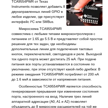
TCA9554PWR от Texas
Instruments позволяет добавить 8
двунаправленных линий GPIO в
любое изделие, где присутствует
интерфейс I²C или SMBus.
Микросхема TCA9554PWR
совместима с любыми типами микроконтроллеров с
питанием от 1.65 до 5.5 В и представляет собой простое
решение для тех задач, где необходимы
дополнительные линии для подключения тактовых
кнопок, переключателей, светодиодов и реле. Выходной
ток одного порта может достигать 25 мА. При подаче
питания все порты устанавливаются в состояние по
умолчанию, при этом отсутствует какой-либо дребезг. В
режиме ожидания TCA9554PWR потребляет от 200 нА
до 1.6 мкА в зависимости от напряжения питания.
Особенностью TCA9554PWR является способность
генерирования прерывания при изменении состояния
порта, настроенного на вход. Наличие трех линий
аппаратной адресации (A0, A1 и A2) позволяет
объединить до 8 микросхем расширителей на той же